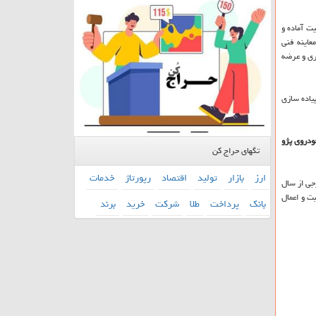
ظرفیت آماده و
عاینه فنی
ری و عرضه
 و پیاده سازی
رجوع به مراكز مربوط به خودروی پراید با ۲۷.۷ درصد است و خودروی پژو
تگهای حراج کن
ارز
بازار
تولید
اقتصاد
رپورتاژ
خدمات
ودروهای داخلی از سال ۹۳ و ماقبل خودروهای خارجی از سال
 توسط دوربین ثبت و اعمال
بانك
پرداخت
طلا
شركت
خرید
برند