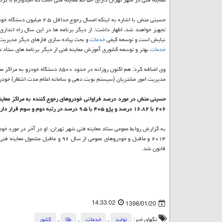
حسینی منش با اشاره به این
تجهیز خواهند شد، اظهار داشت: از دیگر برنامه ها در این سال راه اندا
نیایش است و توسعه كیفی
خدمات
و بحث پیاده سازی فازهای دیگر مدیریت 
خدمات
بهتر و توسعه كشوری آموزش معاینه فنی از دیگر برنامه های ستاد در سال ۹۸ خواهد بود كه با اجرای آن به صورت تفصیلی به شهروندان اطلاع ر
وی اضافه كرد: هم اكنون روزانه در 
مدیریت امور مشتریان (سیستم نوبت دهی و سامانه اعلام مدت انتظار) خودرو
۲۰۶ با ۱۶.۸۲ درصد و پژو ۴۰۵ با ۹.۵ درصد در رتبه دوم و سوم قرار دارند.
قانون شد.
14:33:02
1398/01/20
تگهای خبر:
تولید
,
خدمات
,
طلا
,
كشور