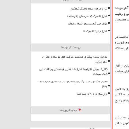
اركرد: آغاز مرحله
شارژ مرحله سوم کالابرگ کودکان
ی و رعایت
شارژ کالابرگ کد ملی های باقی مانده
یش یابد و شهروندان به صورت محسوس
بازطراحی اکوسیستم اشتغال بانوان
شارژ جدید کالابرگ ها
تر شدند، اظهار داشت: در
دم قبولی و
پربحث ترین ها
مایل مالك گواهی معاینه فنی عادی دریافت نمایند. در سال ۹۷، ۲۹ درصد از خودروها در آزمون آلایندگی مردود و نقص آلایندگی ۳۷۴ هزار دستگاه
تدوین بسته پیگیری مشکلات شرکت های توسعه و عمران
شهرستانی
ن از آغاز
کالابرگ برخی خانوارها شارژ شد تغییر زمانبندی پرداخت این
نگین در سطح شهر اقدام نمود كه از این تعداد ۸۹ درصد از آن دارای معاینه
کمک معیشت
حضور ۷ کشور در بزرگترین پلتفرم تبادلات تجاری حوزه ساخت
وساز
یل مردودی از آزمون آلایندگی ابطال شد و در مجموع ۱۶۵۷ دستگاه خودرو به دلیل
ر میانگین
نرخ بیکاری ۹،۱ درصد شد
ای این طرح
جدیدترین ها
فنی است. این
نون مراكز