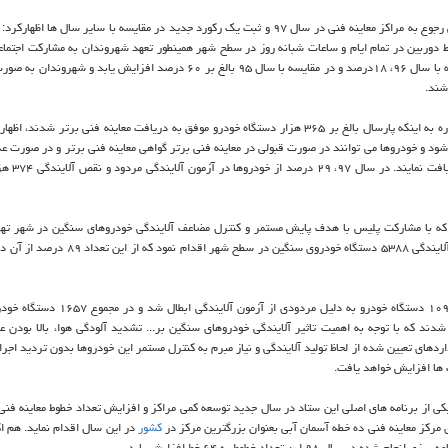
در توضیح افزایش رجوع به مراكز معاینه فنی در سال ۹۷ و ثبت یك ركورد جدید در مقایسه با سایر سال ها اظه
سط دوربین در تمام ایام و ساعات شبانه روز در سطح شهر همینطور تعهد شهروندان به مشاركت اجتماع
قانون باعث شد میزان مراجعات به مراكز شهر تهران در سال ۹۷ در مقایسه با سال ۹۶، ۱۸درصد و در مقایسه با سال ۹۵ بالغ بر ۶۰ درصد افزا
وی در مورد انجام معاینه فنی برتر در مراكز شهر تهران در سال ۹۷ با اشاره به اینكه پارسال بالغ بر ۳۶۵ هزار دستگاه خودرو موفق به دریافت معاینه فنی بر
 شود و خودروها می توانند در صورت قبولی در معاینه فنی برتر گواهی معاینه فنی برتر و در صورت ع
احراز شرایط معاینه فنی معمولی با ت
 كه با مشاركت پلیس با هدف پایش مستمر و كنترل مضاعف آلایندگی خودروهای سنگین در شهر تهرا
مهرماه ۹۷ راه اندازی گردید، اظهاركرد: این واحد نسبت به كنترل وضعیت آلایندگی ۵۳۸۸ دستگاه خودروی س
وی افزود: بعد از بررسی دوباره وضعیت آلایندگی خودروها، معاینه فنی ۱۰۹۶ دستگاه خودرو به دل
دند كه با توجه به اهمیت تاثیر آلایندگی خودروهای سنگین بر... تشدید آلودگی هوا، بالا بودن عم
دهای تعیین شده از لحاظ تولید آلایندگی و نیاز مبرم به كنترل مستمر این خودروها بدون تردید اجر
 جهت رفاه حال شهروندان یكی از برنامه های اصلی این ستاد در سال جدید توسعه كمی مراكز و افزایش تعداد خطوط معاینه 
ی مركز معاینه فنی ده خطه آسمان آبی بعنوان بزرگترین مركز در
كشور
در این سال اقدام نماید. هم اك