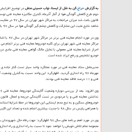
به گزارش
حراج
كن به نقل از ایسنا،
نواب حسینی منش
دوم طرح كاهش آلودگی هوا از آغاز آذرماه، كنترل مكانیزه معاینه فنی تو
شاهد نتایج مثبت این مشاركت و كاهش چشم گیر آلودگی هوا در سال ۹۷ باشند.
مراكز معاینه فنی شهر تهران برای كلیه خودروها معاینه فنی برتر انجام می
خودرو تشخیص و رفع ایراد شده است.
مدیرعامل ستاد معاینه فنی در مورد عملكرد واحد سیار تست كنار جاده ی
فنی و ۱۱ درصد فاقد معاینه فنی بودند.
نداشتن معاینه فنی و یا مردودی در تست آلایندگی جریمه و اعمال قانون ش
خودروهای سنگین و به تبع عدم ایستایی این خودروها در حفظ شرایط استاندار
با همراهی پلیس در سال ۹۸ با جدیت بیشتری انجام شده و تعداد این اكیپ ها افزایش خواهد یافت.
وی در مورد اهم برنامه های سال ۹۸ اظهاركرد:
مجموعه تمام تلاش خویش را خواهد نمود تا نسبت به راه اندازی و راه انداز
معاینه فنی در شهر تهران دارای ۵۴ خط معاینه فنی است كه امیدوارم با برنامه ریزی انجام شده در سال ۹۸ این تعداد خطوط به ۶۴ خط افزایش یابد.