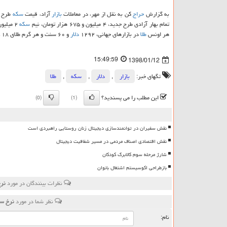
به گزارش
حراج
كن به نقل از مهر، در معاملات
بازار
آزاد، قیمت
سكه
طرح قدیم، امروز شنبه ۰
تمام بهار آزادی طرح جدید، ۴ میلیون و ۶۷۵ هزار تومان، نیم
سكه
۲ میلیون و ۵۰۰ هزار تومان، ربع
هر اونس
طلا
در بازارهای جهانی، ۱۲۹۲
دلار
و ۶۰ سنت و هر گرم طلای ۱۸ عیار نیز، ۴۲۸ هزار تومان است.
15:49:59
1398/01/12
تگهای خبر:
بازار
,
دلار
,
سكه
,
طلا
این مطلب را می پسندید؟
(0)
(1)
نقش سفیران در توانمندسازی دیجیتال زنان روستایی راهبردی است
نقش اقتصادی اصناف مردمی در مسیر شفافیت دیجیتال
شارژ مرحله سوم کالابرگ کودکان
بازطراحی اکوسیستم اشتغال بانوان
نظرات بینندگان در مورد
نرخ سكه ام
نظر شما در مورد
نرخ سكه امروز ۱۰ فروردین 
نام: