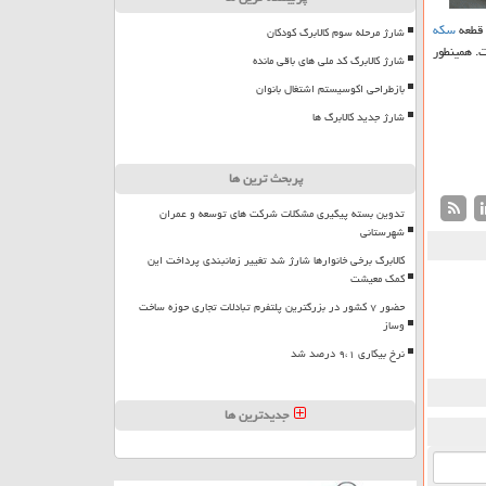
سكه
شارژ مرحله سوم کالابرگ کودکان
ن است. همینطور
شارژ کالابرگ کد ملی های باقی مانده
بازطراحی اکوسیستم اشتغال بانوان
شارژ جدید کالابرگ ها
پربحث ترین ها
تدوین بسته پیگیری مشکلات شرکت های توسعه و عمران
شهرستانی
کالابرگ برخی خانوارها شارژ شد تغییر زمانبندی پرداخت این
کمک معیشت
حضور ۷ کشور در بزرگترین پلتفرم تبادلات تجاری حوزه ساخت
وساز
نرخ بیکاری ۹،۱ درصد شد
جدیدترین ها