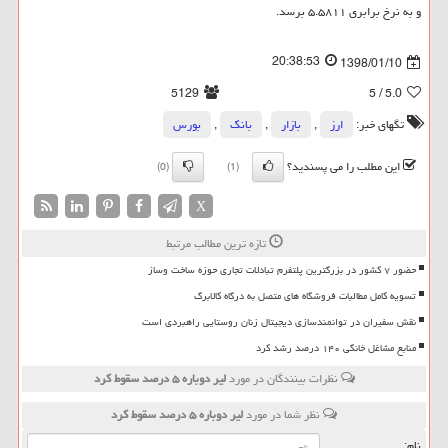
و به نرخ برابری ۵.۵۸۱۱ برسد.
20:38:53
1398/01/10
5129
/ 5
5.0
تگهای خبر:
ارز
,
بازار
,
بانك
,
بورس
این مطلب را می پسندید؟
(0)
(1)
X
تازه ترین مطالب مرتبط
حضور ۷ کشور در بزرگترین پلتفرم تبادلات تجاری حوزه ساخت وساز
تسویه کامل مطالبات فروشگاه های متصل به درگاه کالابرگ
نقش سفیران در توانمندسازی دیجیتال زنان روستایی راهبردی است
منابع مشاغل خانگی ۱۴۰ درصد رشد کرد
نظرات بینندگان در مورد
لیر دوباره ۵ درصد سقوط كرد
نظر شما در مورد
لیر دوباره ۵ درصد سقوط كرد
نام: