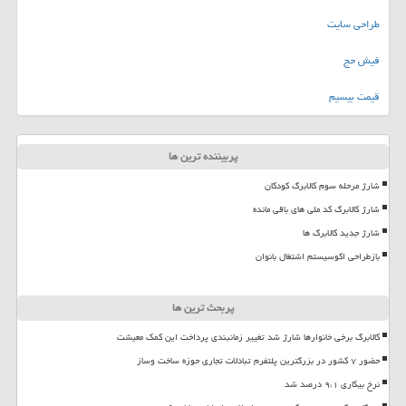
طراحی سایت
فیش حج
قیمت بیسیم
پربیننده ترین ها
شارژ مرحله سوم کالابرگ کودکان
شارژ کالابرگ کد ملی های باقی مانده
شارژ جدید کالابرگ ها
بازطراحی اکوسیستم اشتغال بانوان
پربحث ترین ها
کالابرگ برخی خانوارها شارژ شد تغییر زمانبندی پرداخت این کمک معیشت
حضور ۷ کشور در بزرگترین پلتفرم تبادلات تجاری حوزه ساخت وساز
نرخ بیکاری ۹،۱ درصد شد