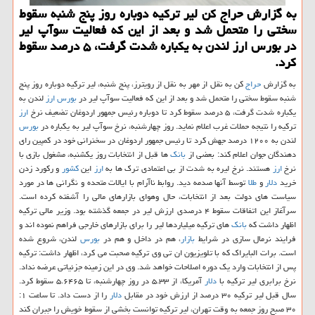
به گزارش حراج كن لیر تركیه دوباره روز پنج شنبه سقوط
سختی را متحمل شد و بعد از این كه فعالیت سوآپ لیر
در بورس ارز لندن به یكباره شدت گرفت، ۵ درصد سقوط
كرد.
به گزارش
حراج
كن به نقل از مهر به نقل از رویترز، پنج شنبه، لیر تركیه دوباره روز پنج
شنبه سقوط سختی را متحمل شد و بعد از این كه فعالیت سوآپ لیر در
بورس
ارز
لندن به
یكباره شدت گرفت، ۵ درصد سقوط كرد تا دوباره رئیس جمهور اردوغان تضعیف نرخ
ارز
تركیه را نتیجه حملات غرب اعلام نماید. روز چهارشنبه، نرخ سوآپ لیر به یكباره در
بورس
لندن به ۱۲۰۰ درصد جهش كرد تا رئیس جمهور اردوغان در سخنرانی خود در كمپین رای
دهندگان جوان اعلام كند: بعضی از
بانك
ها قبل از انتخابات روز یكشنبه، مشغول بازی با
نرخ
ارز
هستند. نرخ لیره به شدت از بی اعتمادی ترك ها به
ارز
این
كشور
و ركورد زدن
خرید
دلار
و
طلا
توسط آنها صدمه دید. روابط ناآرام با ایالات متحده و نگرانی ها در مورد
سیاست های دولت بعد از انتخابات، حال وهوای بازارهای مالی را آشفته كرده است.
سرآغاز این اتفاقات سقوط ۴ درصدی ارزش لیر در جمعه گذشته بود. وزیر مالی تركیه
اظهار داشت كه
بانك
های تركیه میلیاردها لیر را برای بازارهای خارجی فراهم نموده اند و
فرایند نرمال سازی در شرایط
بازار
، هم در داخل و هم در
بورس
لندن، شروع شده
است. برات البایراك كه با تلویزیون ان تی وی تركیه صحبت می كرد، اظهار داشت: تركیه
پس از انتخابات وارد یك دوره اصلاحات خواهد شد. وی در این زمینه جزئیاتی عرضه نداد.
نرخ برابری لیر تركیه با
دلار
آمریكا، از ۵.۳۳ در روز چهارشنبه، تا ۵.۶۴۶۵ سقوط كرد.
سال قبل لیر تركیه ۳۰ درصد از ارزش خود در مقابل
دلار
را از دست داد. تا ساعت ۱:
۳۰ صبح روز جمعه به وقت تهران، لیر تركیه توانست بخشی از سقوط خویش را جبران كند