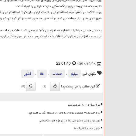
تا به جاده ها نروند برای اینكه امكان دارد خطراتی را ایجادكنند.
وی با تاكید بر نقش مهم استانداران و فرمانداران بیان كرد: استانداران و 
شهرداری ها را باز موظف می نماییم كه شهر به شهر تقسیم كار كرده و نیرو
رحمانی فضلی درانتها با اشاره به افز
این سبب افزایش میزان تصادفات شده است پس باید در بین مدت برای حل
22:01:40
1397/12/25
تگهای خبر:
تبلیغ
,
خدمات
,
طلا
,
كشور
این مطلب را می پسندید؟
(0)
(1)
نرخ بیکاری ۹،۱ درصد شد
پرداخت ۷۸۵ میلیارد تومان به مادران مشمول کارت امید مهر
بهترین روش دسترسی نما در پروژه های ساختمانی
شارژ جدید کالابرگ ها