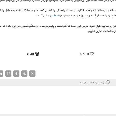
فرمانداران موظف اند وقت بگذارند و مسئله رانندگی را كنترل كنند و در محیط كار باشند و مسائل را ك
هایشان را مستقر كنند و در روزهای عید به مردم
خدمات
رسانی كنند.
ایش ۷/۷ درصدی تصادفات در جاده های روستایی اظهار نمود: عرض این جاده ها كم است و پلیس و علائم رانندگی كمتری در این جاده ه
 مشكلات فكری نماییم.
4940
/ 5
5.0
X
تازه ترین مطالب مرتبط