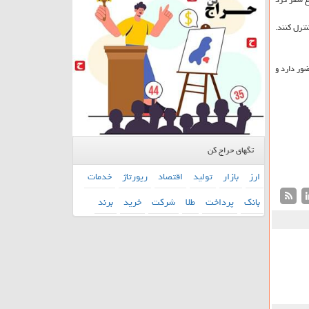
نترل كنند.
ا حضور دارد و
تگهای حراج کن
ارز
بازار
تولید
اقتصاد
رپورتاژ
خدمات
بانك
پرداخت
طلا
شركت
خرید
برند