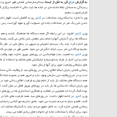
به گزارش
حراج
كن به نقل از ایسنا،
عبدالرضارحمانی فضلی ظهر امروز و
رسیدگی به مسائل نقاط
لازم راصورت دهیم.
وی با اشاره به اینكه روند تصادفات در
كشور
رو به كاهش است، اظهار داشت:
شدن حتی یك نفر در تصادفات جاده ای، مسولیت آور و تعهد آوراست. پس باید
وزیر
كشور
افزود: در این رابطه اگر همه دستگاه ها هماهنگ باشند و هم ه
دستگاه ها برای آسایش آنها و انجام سفر مطمئن شان تلاش می كنند، یقیننا 
وی اشاره كرد: باید یك سیستم تشویقی و تنبیهی در سطح ملی در نظر بگ
نماییم چراكه این امر سبب ایجاد انگیزش می شود. همین طور در مواردی كه
وزیر
كشور
به اهمیت بحث هواشناسی در روزهای نوروز اشاره نمود وگفت: 
نماید و این اخبار از طرف صداوسیما و اپلیكیشن های مختلف و استفاده از ف
های تبلیغاتی وضعیت جوی برای آنها ارسال شود.
رحمانی فضلی بابیان اینكه اطلاع رسانی در روزهای عید از وظایف ذاتی صدا
است و در شرح وظایف این سازمان وجود دارد و امروز هم در مصوبه حتما تا
همه دستگاه های مختلف باز باید از تمام توان و ظرفیت اطلاع رسانی خود در ا
وی بابیان اینكه دادستانی ها باز باید در روزهای نوروز فعال تر عمل كنند، 
بوده كمك كرده اند.همچنین در فعالیت و همكاری استانداری ها در روزهای ع
وزیر
كشور
در ادامه اظهار داشت: در روزهای عید، همه ظرفیت های ناجا در ح
كنند، ظلم و ستم به مردم شمرده می شود. ماحق نداریم حق الناس راببخشیم،
رحمانی فضلی اشاره كرد: به خاطر حقوق مردم نباید با كسانیكه متخلف اند 
شود برای اینكه با تصادفات جاده ای خانواده های زیادی لطمه می بینند.
وی افزود: اگر لازم است می توان در روزهای عید سرعت تردد ماشینها را كم ك