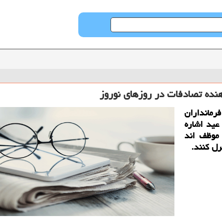
نده تصادفات در روزهای نوروز
رمانداران
عید اشاره
 موظف اند
رل كنند.