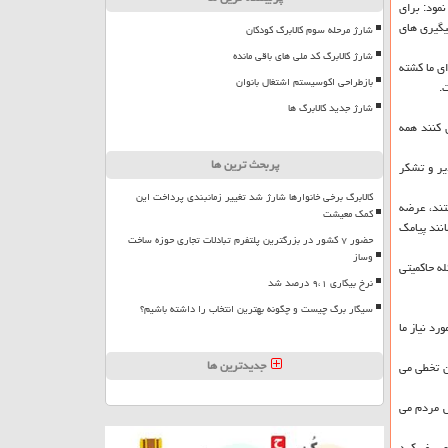
نمود: برای
شان پیگیری های
شارژ مرحله سوم کالابرگ کودکان
شارژ کالابرگ کد ملی های باقی مانده
ی ما كشته
بازطراحی اکوسیستم اشتغال بانوان
.
شارژ جدید کالابرگ ها
 كنند همه
پربحث ترین ها
یر و تشكر
کالابرگ برخی خانوارها شارژ شد تغییر زمانبندی پرداخت این
تند، عرضه
کمک معیشت
انند پیامك
حضور ۷ کشور در بزرگترین پلتفرم تبادلات تجاری حوزه ساخت
وساز
ه حاكمیتی
نرخ بیکاری ۹،۱ درصد شد
سیگار برگ چیست و چگونه بهترین انتخاب را داشته باشیم؟
رد نیاز ما
جدیدترین ها
ون تخطی می
ش مردم می
وع سفر كرد