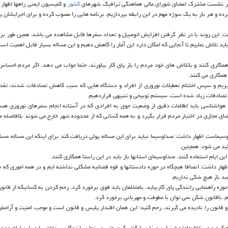
 در نشست مشترك اعضای شورای عالی هماهنگی ترافیك شهرهای
كشور
و كمیسیون ایمنی راهها اظهار 
 حادثه خیز در جاده ها باید سالی ۲-۳جلسه برگزار كرده و هر بار به یك سوژه مهم در این رابطه بپردازیم، برنامه هایی را مصوب كرده و برای اجرای
 این روند با در نظر گرفتن افزایش اتومبیل و تعداد سفرها قابل مشاهده می باشد. همین طور برا
 تلاش نماییم تا آنجایی كه امكان دارد این آمار را كاهش دهیم و این مساله بسیار قابل اهمیت است
مكاری كنند و باتلاش های خود مردم را باز پای كار بیاورند، حتما جواب می دهد. اگر مردم احساس
همكاری می كنند.
یریم و سپس اختتام تعطیلات نوروزی از افراد و دستگاه هایی كه سبب كاهش تصادفات شدند، تقد
 تصادفات زیاد شده است، سیستم توبیخی و تنبیهی قراردهیم.
هواشناسی باید اطلاعات دقیق از وضعیت جوی به افرادی كه در آستانه انجام سفرهای نوروزی هس
ضای مجازی در اختیار مردم قرار بگیرد و به همه كسانی كه از محدوده شهر خارج می شوند بلافاصله م
وسیماست اظهار داشت: صداوسیما نباید برای این مساله پولی دریافت كند برای اینكه این مساله مسئل
كید می شود. همچنین
ین ایام استفاده كنند. صداوسیمای استانها باز باید در این راستا همكاری كنند.
اظهار داشت: انصافا هیچگاه در حوزه دادستانها و قوه قضائیه مشكلی نداشته ایم و در همه اموری كه مو
ید باز هیچ شكی نداریم.
وزه راهنمایی رانندگی پای كاربیاید. بامتخلفان باید قوی برخورد كرد. رحم كردن به كسانیكه از قان
 باقانون شكن نمی توان با عطوفت و مهربانی برخورد كرد.
و قانون را نادیده می گیرند، رحم كنید؛ این همان اقتدار پلیس و قانون است و موجب امنیت و آرام
رد و در نقاط حادثه خیز این میزان را كمتر كرد. حتی می توان رانندگان پرتخلف را در این ایام ممن