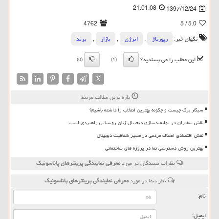
21:01:08
1397/12/24
4762
/ 5
5.0
تگهای خبر:
رپورتاژ
,
انرژی
,
بازار
,
برند
این مطلب را می پسندید؟
(0)
(1)
X
تازه ترین مطالب مرتبط
سیگار برگ چیست و چگونه بهترین انتخاب را داشته باشیم؟
نقش سفیران در توانمندسازی دیجیتال زنان روستایی راهبردی است
نقش اقتصادی اصناف مردمی در مسیر شفافیت دیجیتال
بهترین روش دسترسی نما در پروژه های ساختمانی
نظرات بینندگان در مورد
معرفی نمایندگی پرینترهای پاناسونیك
نظر شما در مورد
معرفی نمایندگی پرینترهای پاناسونیك
نام:
ایمیل: