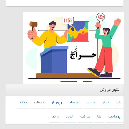
تگهای حراج کن
ارز
بازار
تولید
اقتصاد
رپورتاژ
خدمات
بانك
پرداخت
طلا
شركت
خرید
برند