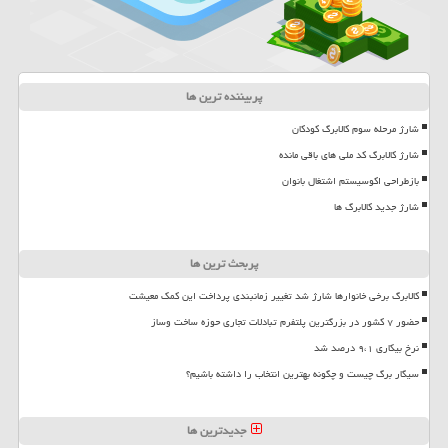
پربیننده ترین ها
شارژ مرحله سوم کالابرگ کودکان
شارژ کالابرگ کد ملی های باقی مانده
بازطراحی اکوسیستم اشتغال بانوان
شارژ جدید کالابرگ ها
پربحث ترین ها
کالابرگ برخی خانوارها شارژ شد تغییر زمانبندی پرداخت این کمک معیشت
حضور ۷ کشور در بزرگترین پلتفرم تبادلات تجاری حوزه ساخت وساز
نرخ بیکاری ۹،۱ درصد شد
سیگار برگ چیست و چگونه بهترین انتخاب را داشته باشیم؟
جدیدترین ها