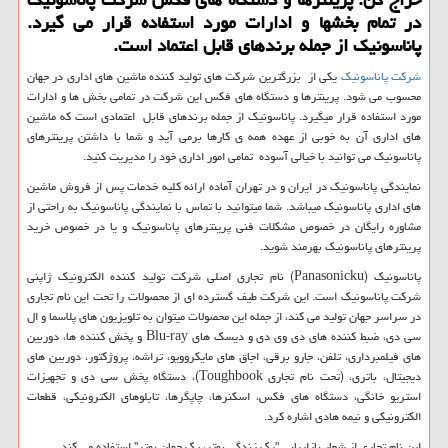
در تمام بخشها و ادارات مورد استفاده قرار می گیرد.
پاناسونیك از جمله برندهای قابل اعتماد است.
شرکت پاناسونیک
یکی از بزرگترین شرکت های تولید کننده ماشین های اداری در جهان
محسوب می شود. پرینترها و دستگاه های فکس این شرکت در تمامی بخش ها و ادارات
مورد استفاده قرار میگیرد. پاناسونیک از جمله برندهای قابل اعتمادی است که ماشین
های اداری آن به خوبی از عهده همه ی کارها برمی آید و شما با داشتن پرینترهای
پاناسونیک می توانید با خیالی آسوده تمامی امور اداری خود را مدیریت کنید.
نمایندگی پاناسونیک در ایران و در تهران آماده ارائه کلیه خدمات پس از فروش ماشین
های اداری پاناسونیک میباشد. شما میتوانید با تماس با نمایندگی پاناسونیک به راحتی از
مشاوره رایگان در خصوص مشکلات فنی پرینترهای پاناسونیک و یا در خصوص خرید
پرینترهای پاناسونیک بهرمند شوید.
پاناسونیک (
Panasonicku
) نام تجاری اصلی شرکت تولید کننده الکترونیک ژاپنی
شرکت پاناسونیک است. این شرکت طیف گسترده ای از محصولات را تحت این نام تجاری
در سراسر جهان تولید می کند، از جمله این محصولات میتوان به تلویزیون های پلاسما و ال
سی دی، ضبط کننده های دی وی دی و دیسک های
Blu-ray
و پخش کننده ها، دوربین
های فیلمبرداری، تلفن، جارو برقی، اجاق های مایکروویو، تراشه، پروژکتور، دوربین های
دیجیتال، باتری، (تحت نام تجاری
Toughbook
)، دستگاه پخش سی دی و تجهیزات
استریو خانگی، دستگاه های فکس، اسکنرها، چاپگرها، تابلوهای الکترونیکی، قطعات
الکترونیکی و نیمه هادی اشاره کرد.
این نام تجاری از شعار بازاریابی "یک زندگی بهتر، یک جهان بهتر" استفاده می کند.