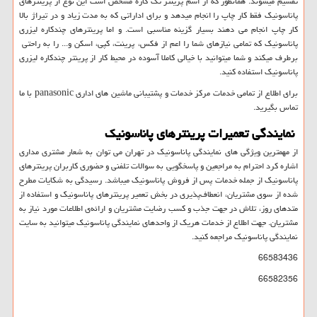
تقسیم میشوند. همانطور که از اسم پرینتر تک کاره مشخص است این نوع از پرینترهای
پاناسونیک فقط کار چاپ را انجام میدهد و برای اداراتی که به مدت زیاد و در تیراژ بالا
کار چاپ انجام می دهند بسیار گزینه مناسبی است. و اما پرینترهای چندکاره لیزری
پاناسونیک که تمامی نیازهای شما را اعم از فکس، پرینت، کپی، اسکن و... را به راحتی
برطرف میکند و شما میتوانید با خیالی کاملا آسوده در محیط کار از پرینتر چندکاره لیزری
پاناسونیک استفاده کنید.
برای اطلاع از تمامی خدمات مرکز خدمات و پشتیبانی ماشین های اداری
panasonic
با ما
تماس بگیرید.
نمایندگی تعمیرات پرینترهای پاناسونیک
از مهمترین ویژگی های نمایندگی پاناسونیک در تهران می توان به شعار مشتری مداری
اشاره کرد احترام به مراجعین و پاسخگویی به سوالات تلفنی و حضوری کاربران پرینترهای
پاناسونیک از جمله خدمات پس از فروش پاناسونیک میباشد. رسیدگی به شکایات مطرح
شده از سوی مشتریان، انعطاف‌پذیری در بخش تعمیر پرینترهای پاناسونیک و استفاده از
متدهای روز، تلاش در جهت جذب و کسب رضایت مشتریان و ارائه‌ی اطلاعات مورد نیاز به
مشتریان. جهت اطلاع از خدمات هریک از واحدهای نمایندگی پاناسونیک میتوانید به سایت
نمایندگی پاناسونیک مراجعه کنید.
66583436
66582356