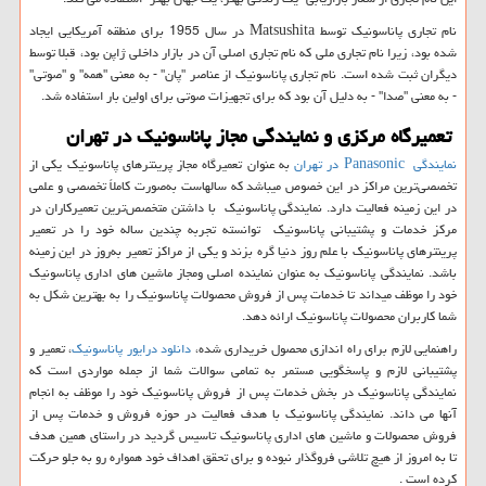
نام تجاری پاناسونیک توسط
Matsushita
در سال 1955 برای منطقه آمریکایی ایجاد
شده بود، زیرا نام تجاری ملی که نام تجاری اصلی آن در بازار داخلی ژاپن بود، قبلا توسط
دیگران ثبت شده است. نام تجاری پاناسونیک از عناصر "پان" - به معنی "همه" و "صوتی"
- به معنی "صدا" - به دلیل آن بود که برای تجهیزات صوتی برای اولین بار استفاده شد.
تعمیرگاه مرکزی و نمایندگی مجاز پاناسونیک در تهران
نمایندگی
Panasonic
در تهران
به عنوان تعمیرگاه مجاز پرینترهای پاناسونیک یکی از
تخصصی‌ترین مراکز در این خصوص میباشد که سالهاست به‌صورت کاملاً تخصصی و علمی
در این زمینه فعالیت دارد. نمایندگی پاناسونیک با داشتن متخصص‌ترین تعمیرکاران در
مرکز خدمات و پشتیبانی پاناسونیک توانسته‌ تجربه چندین ساله خود را در تعمیر
پرینترهای پاناسونیک با علم روز دنیا گره بزند و یکی از مراکز تعمیر به‌روز در این زمینه
باشد. نمایندگی پاناسونیک به عنوان نماینده اصلی ومجاز ماشین های اداری پاناسونیک
خود را موظف میداند تا خدمات پس از فروش محصولات پاناسونیک را به بهترین شکل به
شما کاربران محصولات پاناسونیک ارائه دهد.
راهنمایی لازم برای راه اندازی محصول خریداری شده،
دانلود درایور پاناسونیک
، تعمیر و
پشتیبانی لازم و پاسخگویی مستمر به تمامی سوالات شما از جمله مواردی است که
نمایندگی پاناسونیک در بخش خدمات پس از فروش پاناسونیک خود را موظف به انجام
آنها می داند. نمایندگی پاناسونیک با هدف فعالیت در حوزه فروش و خدمات پس از
فروش محصولات و ماشین های اداری پاناسونیک تاسیس گردید در راستای همین هدف
تا به امروز از هیچ تلاشی فروگذار نبوده و برای تحقق اهداف خود همواره رو به جلو حرکت
کرده است .