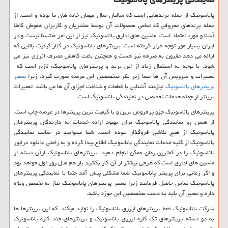
پاناسونیک از جمله برندهایی است که سالیان سال مهمان خانه های ما بوده و است. از
جمله برندهای معروفی که تمامی محصولات آن توسط مشتریان و کاربران هموطن کاملا
آشنا و مورد اعتماد است. ماشین های اداری پاناسونیک نیز از این امر مثتسنا نیست و در
ایران بسیار مور توجه قرار گرفته است. پرینترهای پاناسونیک در کنار کیفیت بالایی که
ارائه می دهد مقرون به صرفه نیز هست و همچنین باعث کاهش مصرف انرژی نیز می
شود. با توجه به استقبال زیاد از این برند و پرینترهای پاناسونیک، لازم است که
تعمیرات و سرویس آن ها حتما زیر نظر متخصصین این عرصه صورت گیرد. زیرا
تعمیر
پرینترهای پاناسونیک
نیازمند آشنایی با قطعات و شناخت اجزای آن ها می باشد. تعمیرات
پرینتر از جمله خدمات تخصصی در نمایندگی پاناسونیک است.
پرینترهای پاناسونیک جزو پرفروش ترین و با کیفیت ترین پرینترها در عرصه چاپ است.
از همین رو نمایندگی پاناسونیک برای بهبود ارائه خدمات به دارندگان پرینترهای
پاناسونیک از هیچ تلاشی فروگذار نبوده است. شما میتوانید در سایت نمایندگی
پاناسونیک از کلیه خدمات نمایندگی پاناسونیک اطلاع پیدا کرده و به راحتی دانلود درایور
پاناسونیک را در کمترین زمان ممکن انجام دهید. پرینترهای پاناسونیک ازآن دسته از
ماشین های اداری است که هرچی بیشتر از آن کار بکشید باز هم مثل روز اول خواهد بود
و اگر زمانی برای پرینتر پاناسونیک شما مشکلی پیش آمد حتما با نمایندگی پرینترهای
پاناسونیک تماس حاصل فرمایید زیرا تعمیر پرینترهای پاناسونیک نیاز به تخصص ویژه
دارد و تعمیر آن باید به دست متخصصین این حوزه باشد.
شرکت پاناسونیک فقط پرینترهای لیزری پاناسونیک را تولید میکند که این پرینترها ها
به دو دسته پرینترهای تک کاره لیزری پاناسونیک و پرینترهای چند کاره پاناسونیک