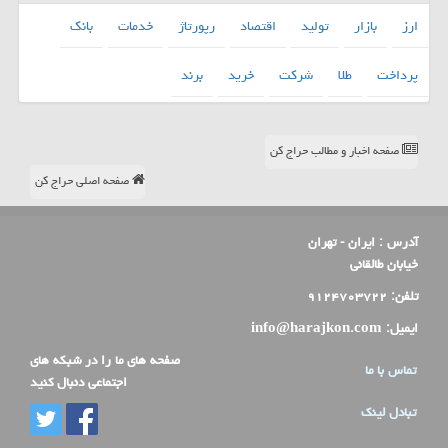
ارز
بازار
تولید
اقتصاد
رپورتاژ
خدمات
بانك
پرداخت
طلا
شركت
خرید
برند
صفحه اخبار و مطالب حراج کن
صفحه اصلی حراج کن
آدرس :
ایران - تهران
خیابان طالقانی
تلفن:
۹۱۲۴۷۰۳۷۲۲
ایمیل:
info@harajkon.com
صفحه های ما را در شبکه های
تماس با ما
اجتماعی دنبال کنید
تبادل لینک