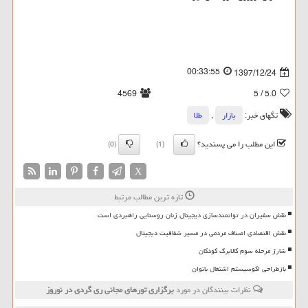
00:33:55
1397/12/24
4569
/ 5
5.0
تگهای خبر:
بازار
,
طلا
این مطلب را می پسندید؟
(0)
(1)
X
تازه ترین مطالب مرتبط
نقش سفیران در توانمندسازی دیجیتال زنان روستایی راهبردی است
نقش اقتصادی اصناف مردمی در مسیر شفافیت دیجیتال
شارژ مرحله سوم کالابرگ کودکان
بازطراحی اکوسیستم اشتغال بانوان
نظرات بینندگان در مورد
برگزاری تورهای مجانی ری گردی در نوروز