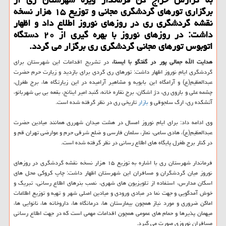
برگزاری تورهای گردشگری مجانی و توزیع ۱۵ هزار نسخه
نقشه گردشگری ری در روزهای نوروز اطلاع داد و اظهار
داشت: در روزهای نوروز با بهره گیری از ۲۰ دستگاه
اتوبوس تورهای مجانی گردشگری ری برگزار می گردد.
هدایت الله جمالی پور در گفتگو با ایسنا،
در تشریح اقدامات این شهرستان برای
گردشگری ایام نوروز اظهار داشت: تورهای ری گردی برای بازدید و زیارت حرم حضرت
عبدالعظیم(ع) و آرامگاه ابن بابویه و مشاهیر آرامیده در این زیارتگاه ها، برج طغرل،
چشمه علی و باروی ری، دژ اشكان، برج نقاره خانه، گنبد امیر اینانج، بقعه بی بی شهربانو،
آتشكده ری، ارگ سلجوقی و
بازار
تاریخی ری در نظر گرفته شده است.
وی ادامه داد: برای ایام نوروز امسال در هشت میدان شهرری همانند میادین حضرت
عبدالعظیم(ع)، هادی ساعی، نماز، سلمان فارسی و ضلع شرقی حرم و عوارضی تهران قم و
در كنار برج طغرل پایگاه های اطلاع رسانی در نظر گرفته شده است.
فرماندار شهرستان ری با اشاره به توزیع ۱۵ هزار نسخه نقشه گردشگری در روزهای
نوروز میان گردشگران و مسافران این شهرستان اظهار داشت: چاپ كروكی محل های
اسكان مدارس، استفاده از تلویزیون های شهری، نصب بنرهای اطلاع رسانی، تبریك و
خوش آمدگویی و جهت نما در مبادی ورودی و میادین اصلی شهر و تهیه و توزیع اطلاعات
اماكن ضروری و مورد نیاز همچون بیمارستان ها، درمانگاه ها، داروخانه ها، نانوایی ها،
میهمان پذیرها و حمام های عمومی همچون اقدامات مهمی است كه در جهت اطلاع رسانی
مسافران نوروزی صورت می گیرد.