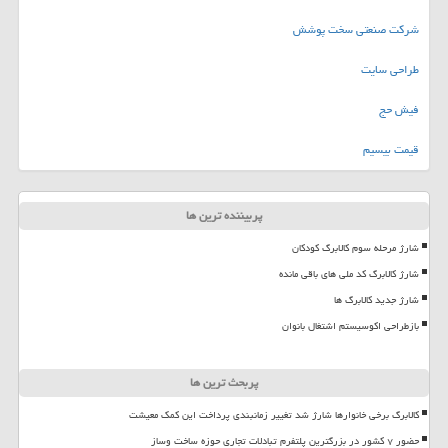
شرکت صنعتی سخت پوشش
طراحی سایت
فیش حج
قیمت بیسیم
پربیننده ترین ها
شارژ مرحله سوم کالابرگ کودکان
شارژ کالابرگ کد ملی های باقی مانده
شارژ جدید کالابرگ ها
بازطراحی اکوسیستم اشتغال بانوان
پربحث ترین ها
کالابرگ برخی خانوارها شارژ شد تغییر زمانبندی پرداخت این کمک معیشت
حضور ۷ کشور در بزرگترین پلتفرم تبادلات تجاری حوزه ساخت وساز