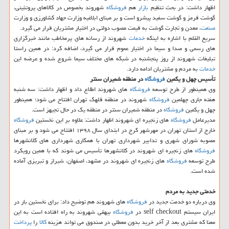
اظهار داشت: در بحث تنظیم
بازار
هم
فروشگاه
شهروند بخصوص در كالاهای پروتئینی،
گوشت قرمز و گوشت سفید پیشرو است و بر مبنای ابلاغیه وزارت جهاد كشاورزی و وزارت
صنعت
، معدن و تجارت گوشت به قیمت مصوب دولتی در اختیار مشتریان قرار می گیرد.
سریع القلم با اشاره به اینكه
خدمات
شهروند از رسانه های پرمخاطب مانند خبرگزاری
های رسمی و صدا و سیما در اختیار عموم قرار می گیرد، اضافه كرد: در همین راستا
تبلیغات شهروند از روز پنجشنبه در شبكه های مختلف سیما شروع شده و عرضه این
خدمات
به مردم و مشتریان ادامه دارد.
تأسیس چهل و یكمین
فروشگاه
در منطقه شمیران سنتر
وی همینطور از طرح توسعه
فروشگاه
های شهروند اطلاع داد و اظهار داشت: سه شنبه
هفته جاری چهلمین
فروشگاه
شهروند در منطقه قلهك تهران افتتاح می شود؛ همینطور
چهل و یكمین
فروشگاه
در منطقه شمیران سنتر در منطقه یك در حال تجیهز است.
مدیرعامل
فروشگاه
های زنجیره ای شهروند اظهار داشت: علاوه بر این نخستین
فروشگاه
خارج از استان تهران در مهرشهر كرج در ابتدای سال ۱۳۹۸ افتتاح می شود و بر مبنای
مصوبه شورای شهری و تدابیر شهرداری تهران با همكاری شهرداری های كلانشهرها
فروشگاه
های زنجیره ای شهروند در كلانشهرها تأسیس می شوند كه با همین رویكرد
طرح توسعه
فروشگاه
های زنجیره ای شهروند در مشهد، اصفهان، شیراز و تبریزی آماده
شده است.
خدمتی جدید به مردم
وی درباره دو خدمت جدید در
فروشگاه
های شهروند هم توضیح داد: برای نخستین بار در
ایران سیستم self checkout در
فروشگاه
بیهقی شهروند به راه افتاده است به این
معنا كه مشتری بعد از آخر خرید بدون معطلی در صندوق می تواند هزینه
كالا
را
پرداخت