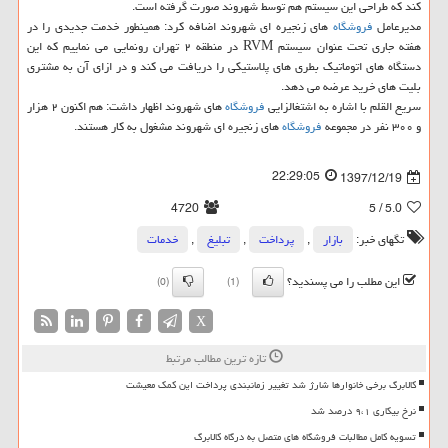
كند كه طراحی این سیستم هم توسط شهروند صورت گرفته است.
مدیرعامل
فروشگاه
های زنجیره ای شهروند اضافه كرد: همینطور خدمت جدیدی را در
هفته جاری تحت عنوان سیستم RVM در منطقه ۲ تهران رونمایی می نماییم كه این
دستگاه های اتوماتیك بطری های پلاستیكی را دریافت می كند و در ازای آن به مشتری
بلیت های خرید عرضه می دهد.
سریع القلم با اشاره به اشتغالزایی
فروشگاه
های شهروند اظهار داشت: هم اكنون ۲ هزار
و ۳۰۰ نفر در مجموعه
فروشگاه
های زنجیره ای شهروند مشغول به كار هستند.
22:29:05
1397/12/19
4720
/ 5
5.0
تگهای خبر:
بازار
,
پرداخت
,
تبلیغ
,
خدمات
این مطلب را می پسندید؟
(0)
(1)
X
تازه ترین مطالب مرتبط
کالابرگ برخی خانوارها شارژ شد تغییر زمانبندی پرداخت این کمک معیشت
نرخ بیکاری ۹،۱ درصد شد
تسویه کامل مطالبات فروشگاه های متصل به درگاه کالابرگ