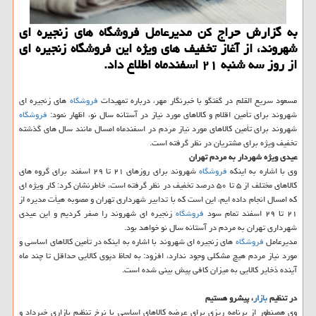
به گزارش حراج كن مدیرعامل فروشگاه های زنجیره ای
شهروند، از آغاز تخفیف های ویژه این فروشگاه زنجیره ای
از روز سه شنبه ۲۱ اسفندماه اطلاع داد.
مسعود سریع القلم در گفتگو با خبرنگار مهر، درباره تمهیدات
فروشگاه
های زنجیره ای
شهروند برای تأمین اقلام و كالاهای مورد نیاز در آستانه سال نو، اظهار نمود:
فروشگاه
شهروند برای تأمین كالاهای مورد نیاز مردم در اسفندماه امسال مانند سال های گذشته
تخفیف ویژه برای مشتریان در نظر گرفته است.
عیدی ویژه شهردار به مردم تهران
وی با اشاره به اینكه
فروشگاه
شهروند برای روزهای ۲۱ تا ۲۹ اسفند برای گروه های
كالاهای مختلف از ۵ تا ۵۰ درصد تخفیف در نظر گرفته است، خاطرنشان كرد: كار ویژه ای
كه امسال انجام داده ایم، این است كه با تدابیر شهرداری تهران و مصوبه هیأت مدیره از
۲۱ تا ۲۹ اسفند تمام سود
فروشگاه
زنجیره ای شهروند را صفر كردیم و این عیدی
شهرداری تهران به مردم در آستانه سال نو خواهد بود.
مدیرعامل
فروشگاه
های زنجیره ای شهروند با اشاره به اینكه در تأمین كالاهای اساسی و
مورد نیاز مردم هیچ مشكلی وجود ندارد، افزود: به لحاظ دپوی كالایی حداقل تا چند ماه
آینده ذخایر كالایی به میزان كافی پیش بینی شده است.
در تنظیم
بازار
، پیشرو هستیم
وی همینطور از برنامه ریزی برای عرضه كالاهای اساسی با نرخ تنظیم بازاری خبرداد و