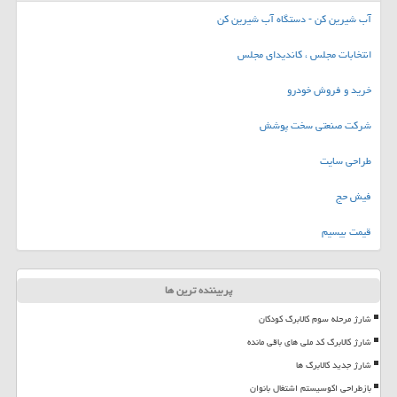
آب شیرین کن - دستگاه آب شیرین کن
انتخابات مجلس ، کاندیدای مجلس
خرید و فروش خودرو
شرکت صنعتی سخت پوشش
طراحی سایت
فیش حج
قیمت بیسیم
پربیننده ترین ها
شارژ مرحله سوم کالابرگ کودکان
شارژ کالابرگ کد ملی های باقی مانده
شارژ جدید کالابرگ ها
بازطراحی اکوسیستم اشتغال بانوان