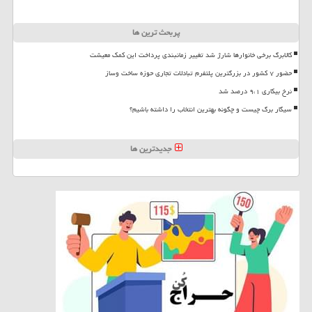
پربحث ترین ها
کالابرگ برخی خانوارها شارژ شد تغییر زمانبندی پرداخت این کمک معیشت
حضور ۷ کشور در بزرگترین پلتفرم تبادلات تجاری حوزه ساخت وساز
نرخ بیکاری ۹،۱ درصد شد
سیگار برگ چیست و چگونه بهترین انتخاب را داشته باشیم؟
جدیدترین ها