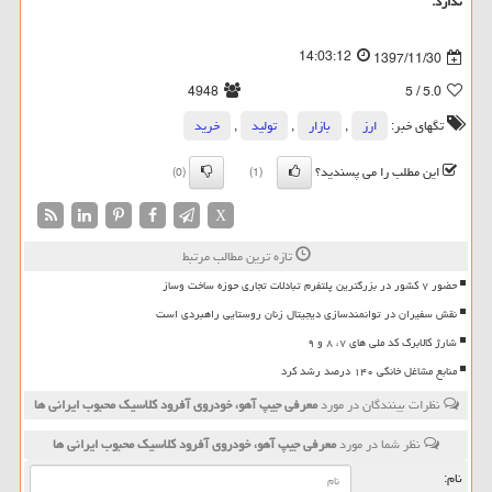
ندارد.
14:03:12
1397/11/30
4948
/ 5
5.0
تگهای خبر:
ارز
,
بازار
,
تولید
,
خرید
این مطلب را می پسندید؟
(0)
(1)
X
تازه ترین مطالب مرتبط
حضور ۷ کشور در بزرگترین پلتفرم تبادلات تجاری حوزه ساخت وساز
نقش سفیران در توانمندسازی دیجیتال زنان روستایی راهبردی است
شارژ کالابرگ کد ملی های ۷، ۸ و ۹
منابع مشاغل خانگی ۱۴۰ درصد رشد کرد
نظرات بینندگان در مورد
معرفی جیپ آهو، خودروی آفرود كلاسیك محبوب ایرانی ها
نظر شما در مورد
معرفی جیپ آهو، خودروی آفرود كلاسیك محبوب ایرانی ها
نام: