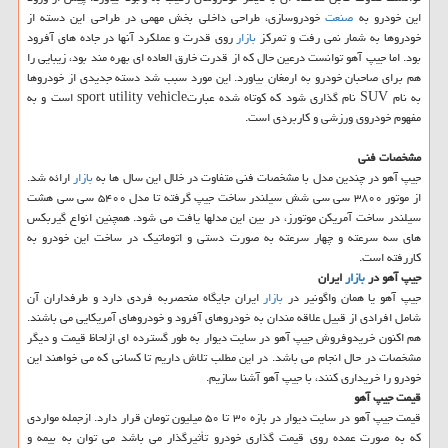
این خودرو به
صنعت
خودروسازی، طراحی داخلی بخش مهمی در طراحی این دسته از
خودروها به شمار نمی رفت و تمركز
بازار
روی قدرت و عملكرد آنها در جاده های آفرود
بود. اما جیپ آهو توانست درعین حال كه از قدرت خارق العاده ای بهره مند بود، زیبایی را
هم برای صاحبان خودرو به ارمغان بیاورد. این مورد سبب شد دسته جدیدی از خودروها
به نام SUV نام گذاری شود كه كوتاه شده عبارتsport utility vehicle است و به
مفهوم خودروی ورزشی و كاربردی است.
مشخصات فنی
جیپ آهو در چندین مدل با مشخصات فنی متفاوت در خلال این سال ها به
بازار
ارائه شد.
از موتور ۳۸۰۰ سی سی شش سیلندر ساخت جیپ گرفته تا مدل ۵۴۰۰ سی سی هشت
سیلندر ساخت آمریكن موتورز، در بین این مدلها یافت می شود. همچنین انواع گیربكس
های سه سرعته و چهار سرعته به صورت دستی و اتوماتیك در ساخت این خودرو به
كاررفته است.
جیپ آهو در
بازار
ایران
جیپ آهو یا همان واگونیر در
بازار
ایران جایگاه منحصربه فردی دارد و طرفداران آن
شامل افرادی از قبیل علاقه مندان به خودروهای آفرود و خودروهای آمریكایی می باشند.
هم اكنون خریدوفروش جیپ آهو در سایت دیوار به طور گسترده ای ازلحاظ قیمت و دیگر
مشخصات در حال انجام می باشد. در این مطلب تلاش داریم تا كسانی كه می خواهند این
خودرو را خریداری كنند، با جیپ آهو آشنا سازیم.
قیمت جیپ آهو
قیمت جیپ آهو در سایت دیوار در بازه ۳۰ تا ۵۰ میلیون تومان قرار دارد. ازجمله مواردی
كه به صورت عمده روی قیمت گذاری خودرو تأثیرگذار می باشد می توان به بیمه و