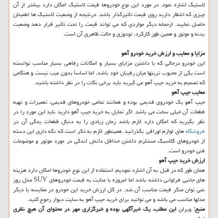
لاستیك اشاره نمود. در مورد این نوع خودروها قیمت لاستیك امكان دارد بیشتر از آن
چیزی كه انتظار دارید روی قیمت تأثیرگذار باشد. درنتیجه از وضعیت لاستیك ها اطمینان
حاصل نمایید. ازجمله دیگر مواردی كه می تواند قیمت را تحت تأثیر قرار دهد وضعیت
بدنه و موتور و همین طور كاركرد، تودوزی و حالت ظاهری آن است.
مزایا و معایب و ارزش خرید خودرو آهو
این خودرو درحالی كه با داشتن مزایای بسیار و امكانات رفاهی بسیار مناسب توانسته
است یكی از محبوب ترین‎ها میان رقیبان خود باشد، اما اساساً بدون عیب نیست و هنگامی
كه تصمیم به خرید جیپ آهو می گیرید باید برخی نكات را در نظر داشته باشید.
معایب جیپ آهو
جیپ آهو یك خودروی قدیمی بوده و همانند تمامی خودروهای قدیمی، تعمیرات و تهیه
قطعات آن خیلی سخت می باشد. اگر تمایل به خرید جیپ آهو دارید باید این مورد را در
نظر بگیرید كه امكان دارد لازم باشد زمان زیادی را به دنبال قطعات یدكی آن در
فروشگاه
های لوازم اوراقی بگذرانید. همینطور لازم به ذكر است كه نگه داری این دسته
از خودروهای كلاسیك مستلزم داشتن حداقل دانش اندكی در مورد موتور و موضوعات
فنی خودرو است.
ارزش خرید جیپ آهو
همان طور كه در قبل به آن اشاره نمودیم، استفاده از این نوع خودروها امكان دارد هزینه
های جانبی فراوانی داشته باشد اما امروزه با عنایت به قیمت خودروهای SUV مدل روز
نمی توان منكر قیمت مناسب آن شد. در كل ارزش خرید این خودرو در مقایسه با دیگر
مدلها مناسب می باشد و می توانید برای خرید جیپ آهو به سایت دیوار رجوع كنید.
منبع:
ویرلن
این مطلب، یك خبرآگهی بوده و خبرگزاری مهر در محتوای آن هیچ نظری