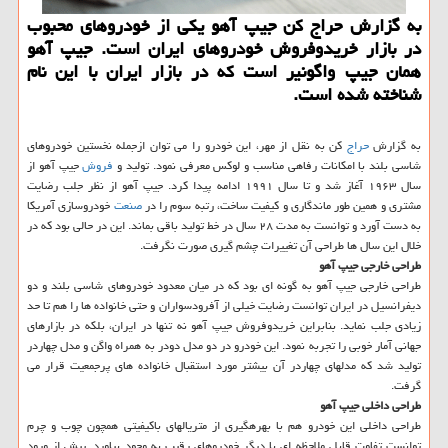
به گزارش حراج كن جیپ آهو یكی از خودروهای محبوب
در بازار خریدوفروش خودروهای ایران است. جیپ آهو
همان جیپ واگونیر است كه در بازار ایران با این نام
شناخته شده است.
به گزارش
حراج
كن به نقل از مهر، این خودرو را می توان ازجمله نخستین خودروهای
شاسی بلند با امكانات رفاهی مناسب و لوكس معرفی نمود. تولید و
فروش
جیپ آهو از
سال ۱۹۶۳ آغاز شد و تا سال ۱۹۹۱ ادامه پیدا كرد. جیپ آهو از نظر جلب رضایت
مشتری و همین طور ماندگاری و كیفیت ساخت، رتبه سوم را در
صنعت
خودروسازی آمریكا
به دست آورد و توانست به مدت ۲۸ سال در خط تولید باقی بماند. این در حالی بود كه در
خلال این سال ها طراحی آن تغییرات چشم گیری صورت نگرفت.
طراحی خارجی جیپ آهو
طراحی خارجی جیپ آهو به گونه ای بود كه در میان معدود خودروهای شاسی بلند و دو
دیفرانسیل در ایران توانست رضایت خیلی از آفرود‎‎سواران و حتی خانواده ها را هم تا حد
زیادی جلب نماید. بنابراین خریدوفروش جیپ آهو نه تنها در ایران، بلكه در بازارهای
جهانی آمار خوبی را تجربه نمود. این خودرو در دو مدل دو‎در به همراه واگن و مدل چهار‎در
تولید شد كه مدلهای چهار‎در آن بیشتر مورد استقبال خانواده های پرجمعیت قرار می
گرفت.
طراحی داخلی جیپ آهو
طراحی داخلی این خودرو هم با بهره‎گیری از متریال‎های باكیفیتی همچون چوب و چرم
توانست تفاوت قابل ملاحظه ای با دیگر خودروهای رقیب به وجود بیاورد. پیش از ورود