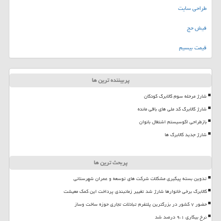
طراحی سایت
فیش حج
قیمت بیسیم
پربیننده ترین ها
شارژ مرحله سوم کالابرگ کودکان
شارژ کالابرگ کد ملی های باقی مانده
بازطراحی اکوسیستم اشتغال بانوان
شارژ جدید کالابرگ ها
پربحث ترین ها
تدوین بسته پیگیری مشکلات شرکت های توسعه و عمران شهرستانی
کالابرگ برخی خانوارها شارژ شد تغییر زمانبندی پرداخت این کمک معیشت
حضور ۷ کشور در بزرگترین پلتفرم تبادلات تجاری حوزه ساخت وساز
نرخ بیکاری ۹،۱ درصد شد