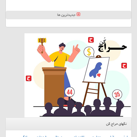
جدیدترین ها
تگهای حراج کن
ارز
بازار
تولید
اقتصاد
رپورتاژ
خدمات
بانك