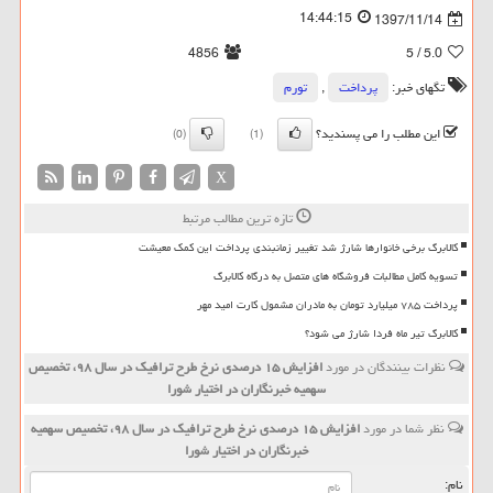
14:44:15
1397/11/14
4856
/ 5
5.0
تگهای خبر:
پرداخت
,
تورم
این مطلب را می پسندید؟
(0)
(1)
X
تازه ترین مطالب مرتبط
کالابرگ برخی خانوارها شارژ شد تغییر زمانبندی پرداخت این کمک معیشت
تسویه کامل مطالبات فروشگاه های متصل به درگاه کالابرگ
پرداخت ۷۸۵ میلیارد تومان به مادران مشمول کارت امید مهر
کالابرگ تیر ماه فردا شارژ می شود؟
نظرات بینندگان در مورد
افزایش ۱۵ درصدی نرخ طرح ترافیك در سال ۹۸، تخصیص
سهمیه خبرنگاران در اختیار شورا
نظر شما در مورد
افزایش ۱۵ درصدی نرخ طرح ترافیك در سال ۹۸، تخصیص سهمیه
خبرنگاران در اختیار شورا
نام: