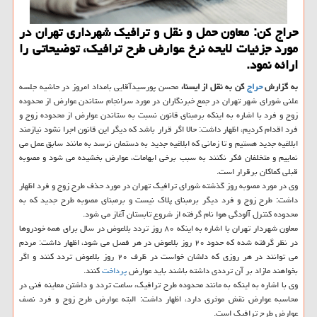
حراج كن: معاون حمل و نقل و ترافیك شهرداری تهران در
مورد جزئیات لایحه نرخ عوارض طرح ترافیك، توضیحاتی را
ارائه نمود.
به گزارش
حراج
كن به نقل از ایسنا،
محسن پورسیدآقایی بامداد امروز در حاشیه جلسه
علنی شورای شهر تهران در جمع خبرنگاران در مورد سرانجام ستاندن عوارض از محدوده
زوج و فرد با اشاره به اینكه برمبنای قانون نسبت به ستاندن عوارض از محدوده زوج و
فرد اقدام كردیم، اظهار داشت: حالا اگر قرار باشد كه دیگر این قانون اجرا نشود نیازمند
ابلاغیه جدید هستیم و تا زمانی كه ابلاغیه جدید به دستمان نرسد به مانند سابق عمل می
نماییم و متخلفان فكر نكنند به سبب برخی ابهامات، عوارض بخشیده می شود و مصوبه
قبلی كماكان برقرار است.
وی در مورد مصوبه روز گذشته شورای ترافیك تهران در مورد حذف طرح زوج و فرد اظهار
داشت: طرح زوج و فرد دیگر برمبنای پلاك نیست و برمبنای مصوبه طرح جدید كه به
محدوده كنترل آلودگی هوا نام گرفته از شروع تابستان آغاز می شود.
معاون شهردار تهران با اشاره به اینكه ۸۰ روز تردد بلاعوض در سال برای همه خودروها
در نظر گرفته شده كه حدود ۲۰ روز بلاعوض در هر فصل می شود، اظهار داشت: مردم
می توانند در هر روزی كه دلشان خواست در ظرف ۲۰ روز بلاعوض تردد كنند و اگر
بخواهند مازاد بر آن ترددی داشته باشند باید عوارض
پرداخت
كنند.
وی با اشاره به اینكه به مانند محدوده طرح ترافیك، ساعت تردد و داشتن معاینه فنی در
محاسبه عوارض نقش موثری دارد، اظهار داشت: البته عوارض طرح زوج و فرد نصف
عوارض طرح ترافیك است.