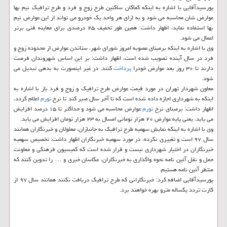
پورسیدآقایی با اشاره به اینكه كماكان ساكنین طرح زوج و فرد و طرح ترافیك نیم بها
عوارض شان محاسبه می شود و به ازای هر واحد یك خودرو می تواند از این عوارض نیم
بها استفاده نماید، اظهار داشت: همین طور تخفیف ۲۵ درصدی برای معاینه فنی برتر
اعمال می شود.
وی با اشاره به اینكه برمبنای مصوبه امروز شورای شهر، ستاندن عوارض از محدوده زوج و
فرد در سال آینده تصویب شده است، اظهار داشت: بر این اساس شهروندان فرصت
دارند تا ۳۰ روز بعد عوارض خودرا
پرداخت
كنند. در غیر اینصورت به بدهی تبدیل می
شود.
معاون شهردار تهران در مورد قیمت عوارض طرح ترافیك و زوج و فرد باز با اشاره به
اینكه به شهرداری اجازه داده شده است كه تا آخر سال صبر كند تا نرخ
تورم
اعلام گردد،
اظهار داشت: برمبنای نرخ
تورم
عوارض محاسبه می شود و حداكثر تا ۱۵ درصد افزایش
می یابد، یعنی پایه عوارض ۲۰ هزار تومانی امسال به ۲۳ هزار تومان افزایش می یابد.
وی با اشاره به اینكه نمایش سهمیه طرح ترافیك به جانبازان، معلولان و خبرنگاران همانند
سال ۹۷ است و تغییری نكرده، در مورد سهمیه خبرنگاران اظهار داشت: تخصیص سهمیه
خبرنگاران در اختیار شهرداری نیست و قرار شده است كه كمیسیون فرهنگی و معاونت
حمل و نقل آئین نامه نحوه واگذاری به خبرنگاران، عكاسان خبری و … را تدوین كنند كه
منتظر آئین نامه هستیم.
پورسیدآقایی اضافه كرد: خبرنگارانی كه طرح ترافیك دریافت نكنند همانند سال ۹۷ از
كارت تردد یكساله مترو بهره خواهند برد.