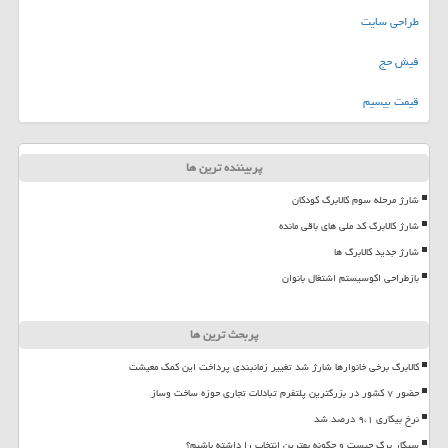
طراحی سایت
فیش حج
قیمت بیسیم
پربیننده ترین ها
شارژ مرحله سوم کالابرگ کودکان
شارژ کالابرگ کد ملی های باقی مانده
شارژ جدید کالابرگ ها
بازطراحی اکوسیستم اشتغال بانوان
پربحث ترین ها
کالابرگ برخی خانوارها شارژ شد تغییر زمانبندی پرداخت این کمک معیشت
حضور ۷ کشور در بزرگترین پلتفرم تبادلات تجاری حوزه ساخت وساز
نرخ بیکاری ۹،۱ درصد شد
سیگار برگ چیست و چگونه بهترین انتخاب را داشته باشیم؟