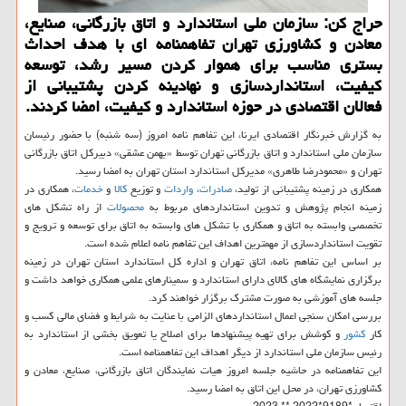
حراج كن: سازمان ملی استاندارد و اتاق بازرگانی، صنایع،
معادن و كشاورزی تهران تفاهمنامه ای با هدف احداث
بستری مناسب برای هموار كردن مسیر رشد، توسعه
كیفیت، استانداردسازی و نهادینه كردن پشتیبانی از
فعالان اقتصادی در حوزه استاندارد و كیفیت، امضا كردند.
به گزارش خبرنگار اقتصادی ایرنا، این تفاهم نامه امروز (سه شنبه) با حضور رئیسان
سازمان ملی استاندارد و اتاق بازرگانی تهران توسط «بهمن عشقی» دبیركل اتاق بازرگانی
تهران و «محمودرضا طاهری» مدیركل استاندارد استان تهران به امضا رسید.
همكاری در زمینه پشتیبانی از تولید،
صادرات
،
واردات
و توزیع
كالا
و
خدمات
، همكاری در
زمینه انجام پژوهش و تدوین استانداردهای مربوط به
محصولات
از راه تشكل های
تخصصی وابسته به اتاق و همكاری با تشكل های وابسته به اتاق برای توسعه و ترویج و
تقویت استانداردسازی از مهمترین اهداف این تفاهم نامه اعلام شده است.
بر اساس این تفاهم نامه، اتاق تهران و اداره كل استاندارد استان تهران در زمینه
برگزاری نمایشگاه های كالای دارای استاندارد و سمینارهای علمی همكاری خواهد داشت و
جلسه های آموزشی به صورت مشترك برگزار خواهند كرد.
بررسی امكان سنجی اعمال استانداردهای الزامی با عنایت به شرایط و فضای مالی كسب و
كار
كشور
و كوشش برای تهیه پیشنهادها برای اصلاح یا تعویق بخشی از استاندارد به
رئیس سازمان ملی استاندارد از دیگر اهداف این تفاهمنامه است.
این تفاهمنامه در حاشیه جلسه امروز هیات نمایندگان اتاق بازرگانی، صنایع، معادن و
كشاورزی تهران، در محل این اتاق به امضا رسید.