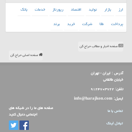
ارز
بازار
تولید
اقتصاد
رپورتاژ
خدمات
بانك
پرداخت
طلا
شركت
خرید
برند
صفحه اخبار و مطالب حراج کن
صفحه اصلی حراج کن
آدرس :
ایران - تهران
خیابان طالقانی
تلفن:
۹۱۲۴۷۰۳۷۲۲
ایمیل:
info@harajkon.com
صفحه های ما را در شبکه های
تماس با ما
اجتماعی دنبال کنید
تبادل لینک