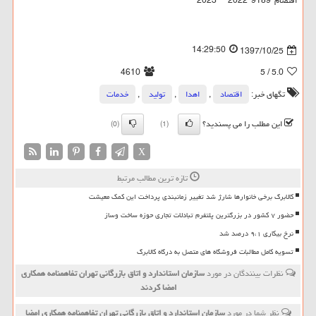
اقتصام*9189*2022 ** 2023
14:29:50
1397/10/25
4610
/ 5
5.0
تگهای خبر:
اقتصاد
,
اهدا
,
تولید
,
خدمات
این مطلب را می پسندید؟
(0)
(1)
X
تازه ترین مطالب مرتبط
کالابرگ برخی خانوارها شارژ شد تغییر زمانبندی پرداخت این کمک معیشت
حضور ۷ کشور در بزرگترین پلتفرم تبادلات تجاری حوزه ساخت وساز
نرخ بیکاری ۹،۱ درصد شد
تسویه کامل مطالبات فروشگاه های متصل به درگاه کالابرگ
نظرات بینندگان در مورد
سازمان استاندارد و اتاق بازرگانی تهران تفاهمنامه همكاری
امضا كردند
نظر شما در مورد
سازمان استاندارد و اتاق بازرگانی تهران تفاهمنامه همكاری امضا