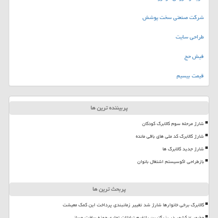
شرکت صنعتی سخت پوشش
طراحی سایت
فیش حج
قیمت بیسیم
پربیننده ترین ها
شارژ مرحله سوم کالابرگ کودکان
شارژ کالابرگ کد ملی های باقی مانده
شارژ جدید کالابرگ ها
بازطراحی اکوسیستم اشتغال بانوان
پربحث ترین ها
کالابرگ برخی خانوارها شارژ شد تغییر زمانبندی پرداخت این کمک معیشت
حضور ۷ کشور در بزرگترین پلتفرم تبادلات تجاری حوزه ساخت وساز