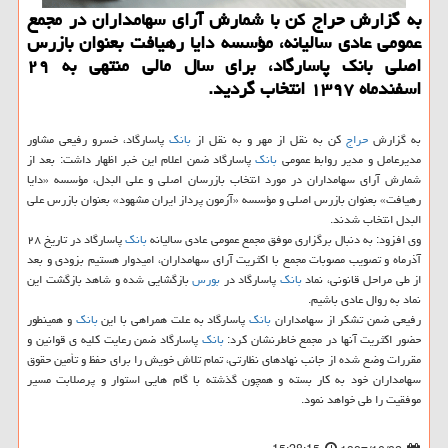
به گزارش حراج كن با شمارش آرای سهامداران در مجمع
عمومی عادی سالیانه، مؤسسه دایا رهیافت بعنوان بازرس
اصلی بانك پاسارگاد، برای سال مالی منتهی به ۲۹
اسفندماه ۱۳۹۷ انتخاب گردید.
به گزارش
حراج
كن به نقل از مهر و به نقل از
بانك
پاسارگاد، خسرو رفیعی مشاور
مدیرعامل و مدیر روابط عمومی
بانك
پاسارگاد ضمن اعلام این خبر اظهار داشت: بعد از
شمارش آرای سهامداران در مورد انتخاب بازرسان اصلی و علی البدل، مؤسسه «دایا
رهیافت» بعنوان بازرس اصلی و مؤسسه «آزمون پرداز ایران مشهود» بعنوان بازرس علی
البدل انتخاب شدند.
وی افزود: به دنبال برگزاری موفق مجمع عمومی عادی سالیانه
بانك
پاسارگاد در تاریخ ۲۸
آذرماه و تصویب مصوبات مجمع با اكثریت آرای سهامداران، امیدوار هستیم بزودی و بعد
از طی مراحل قانونی، نماد
بانك
پاسارگاد در
بورس
بازگشایی شده و شاهد بازگشت این
نماد به روال عادی باشیم.
رفیعی ضمن تشكر از سهامداران
بانك
پاسارگاد به علت همراهی با این
بانك
و همینطور
حضور اكثریت آنها در مجمع خاطرنشان كرد:
بانك
پاسارگاد ضمن رعایت كلیه ی قوانین و
مقررات وضع شده از جانب نهادهای نظارتی، تمام تلاش خویش را برای حفظ و تأمین حقوق
سهامداران خود به كار بسته و همچون گذشته با گام هایی استوار و پرصلابت مسیر
موفقیت را طی خواهد نمود.