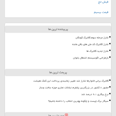
فیش حج
قیمت بیسیم
پربیننده ترین ها
شارژ مرحله سوم کالابرگ کودکان
شارژ کالابرگ کد ملی های باقی مانده
شارژ جدید کالابرگ ها
بازطراحی اکوسیستم اشتغال بانوان
پربحث ترین ها
کالابرگ برخی خانوارها شارژ شد تغییر زمانبندی پرداخت این کمک معیشت
حضور ۷ کشور در بزرگترین پلتفرم تبادلات تجاری حوزه ساخت وساز
نرخ بیکاری ۹،۱ درصد شد
سیگار برگ چیست و چگونه بهترین انتخاب را داشته باشیم؟
جدیدترین ها