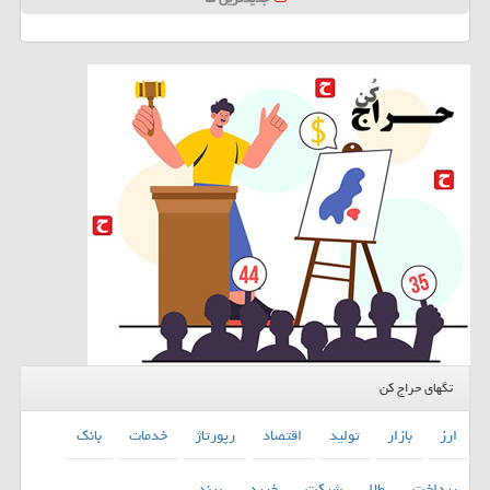
تگهای حراج کن
ارز
بازار
تولید
اقتصاد
رپورتاژ
خدمات
بانك
پرداخت
طلا
شركت
خرید
برند