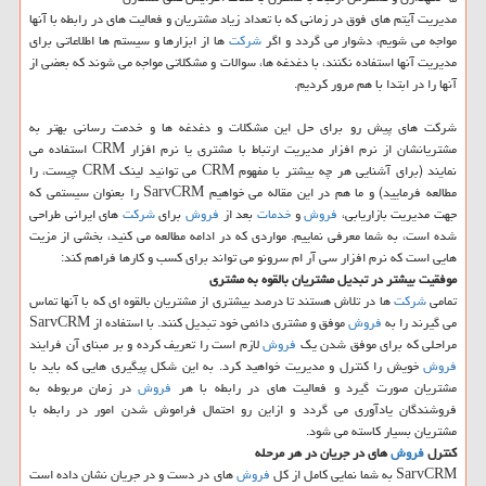
مدیریت آیتم های فوق در زمانی كه با تعداد زیاد مشتریان و فعالیت های در رابطه با آنها
مواجه می شویم، دشوار می گردد و اگر
شركت
ها از ابزارها و سیستم ها اطلاعاتی برای
مدیریت آنها استفاده نكنند، با دغدغه ها، سوالات و مشكلاتی مواجه می شوند كه بعضی از
آنها را در ابتدا با هم مرور كردیم.
شركت های پیش رو برای حل این مشكلات و دغدغه ها و خدمت رسانی بهتر به
مشتریانشان از نرم افزار مدیریت ارتباط با مشتری یا نرم افزار CRM استفاده می
نمایند (برای آشنایی هر چه بیشتر با مفهوم CRM می توانید لینك CRM چیست، را
مطالعه فرمایید) و ما هم در این مقاله می خواهیم SarvCRM را بعنوان سیستمی كه
جهت مدیریت بازاریابی،
فروش
و
خدمات
بعد از
فروش
برای
شركت
های ایرانی طراحی
شده است، به شما معرفی نماییم. مواردی كه در ادامه مطالعه می كنید، بخشی از مزیت
هایی است كه نرم افزار سی آر ام سرونو می تواند برای كسب و كارها فراهم كند:
موفقیت بیشتر در تبدیل مشتریان بالقوه به مشتری
تمامی
شركت
ها در تلاش هستند تا درصد بیشتری از مشتریان بالقوه ای كه با آنها تماس
می گیرند را به
فروش
موفق و مشتری دائمی خود تبدیل كنند. با استفاده از SarvCRM
مراحلی كه برای موفق شدن یك
فروش
لازم است را تعریف كرده و بر مبنای آن فرایند
فروش
خویش را كنترل و مدیریت خواهید كرد. به این شكل پیگیری هایی كه باید با
مشتریان صورت گیرد و فعالیت های در رابطه با هر
فروش
در زمان مربوطه به
فروشندگان یادآوری می گردد و ازاین رو احتمال فراموش شدن امور در رابطه با
مشتریان بسیار كاسته می شود.
كنترل
فروش
های در جریان در هر مرحله
SarvCRM به شما نمایی كامل از كل
فروش
های در دست و در جریان نشان داده است