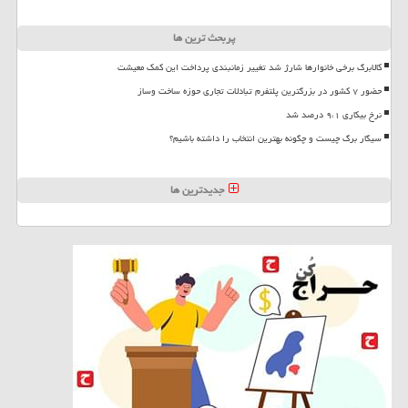
پربحث ترین ها
کالابرگ برخی خانوارها شارژ شد تغییر زمانبندی پرداخت این کمک معیشت
حضور ۷ کشور در بزرگترین پلتفرم تبادلات تجاری حوزه ساخت وساز
نرخ بیکاری ۹،۱ درصد شد
سیگار برگ چیست و چگونه بهترین انتخاب را داشته باشیم؟
جدیدترین ها