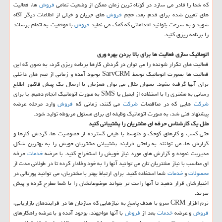
كه شما را قادر می سازد در كوتاه ترین زمان ممكن از وضعیت تمامی
فروش
ها، فعالیت
های تعیین شده برای قدم بعد، حجم
فروش
های جریان و خیلی از اطلاعات دیگر آگاه
شوید و به سرعت بتوانید اقداماتی كه كمك می نماید
فروش
با موفقیت به اتمام برساند
را برنامه ریزی كنید.
اتوماتیك سازی فعالیت ها برای بالا بردن بهره وری
فعالیت های تكرار شونده را می توان در گردش كارها برنامه ریزی كرد، به نحوی كه این
فعالیت ها بصورت اتوماتیك توسط SarvCRM بوجود آمده و زمانی از تیم های داخلی
برای آنها گرفته نشود. بعنوان مثال می توان همزمان با ارسال یك پیش فاكتور اطلاع
رسانی به مشتری را با استفاده از ایمیل یا SMS به صورت اتوماتیك انجام دهیم. یا برای
شركت
هایی كه در مناقصات
شركت
می كنند، زمانی كه
فروش
وارد مرحله عرضه
پیشنهاد فنی شد، به صورت اتوماتیك وظیفه ای برای مسئول مربوطه تولید شود.
مثل یك كارشناس حرفه ای مشتریان را پشتیبانی كنید
حتی كسب و كارهای كوچك و متوسط با طیفی گسترده از خصوصیت ها، گردش كارها و
گزارش ها، می توانند به راحتی فرایند پشتیبانی مشتریان خویش را به بهترین شكل
مدیریت نموده و گزارش های مورد نیاز خویش را استخراج كنید. با عرضه
خدمات
حرفه
ای مناسب با نیاز مشتریان تان می توانید آنها را به خود وفادار كرده تا در طولانی مدت از
محصولات
و
خدمات
شما استفاده كنید. برای ارتباط بهتر با مشتریان، می توانید پورتالی در
اختیارشان قرار دهید تا آنها راحت تر بتواند موضوعاتشان را با شما مطرح كرده و پیش
ببرند.
نرم افزار CRM سرو با هدف پاسخ به نیازهایی كه سازمان ها در فرایندهای بازاریابی،
فروش
و عرضه
خدمات
بعد از
فروش
با آنها مواجهند، بوجود آمده و با عرضه راهكارهای