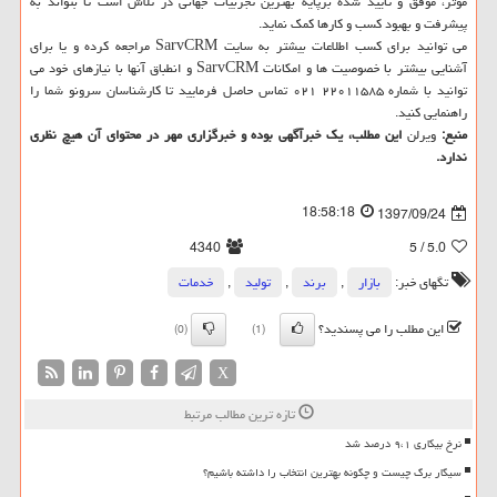
موثر، موفق و تایید شده برپایه بهترین تجربیات جهانی در تلاش است تا بتواند به
پیشرفت و بهبود كسب و كارها كمك نماید.
می توانید برای كسب اطلاعات بیشتر به سایت SarvCRM مراجعه كرده و یا برای
آشنایی بیشتر با خصوصیت ها و امكانات SarvCRM و انطباق آنها با نیازهای خود می
توانید با شماره ۲۲۰۱۱۵۸۵ ۰۲۱ تماس حاصل فرمایید تا كارشناسان سرونو شما را
راهنمایی كنید.
منبع:
ویرلن
این مطلب، یك خبرآگهی بوده و خبرگزاری مهر در محتوای آن هیچ نظری
ندارد.
18:58:18
1397/09/24
4340
/ 5
5.0
تگهای خبر:
بازار
,
برند
,
تولید
,
خدمات
این مطلب را می پسندید؟
(0)
(1)
X
تازه ترین مطالب مرتبط
نرخ بیکاری ۹،۱ درصد شد
سیگار برگ چیست و چگونه بهترین انتخاب را داشته باشیم؟