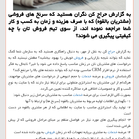
به گزارش حراج كن نگران هستید كه سرنخ های فروشی
(مشتریان بالقوه) كه با صرف هزینه و زمان به كسب و كار
شما مراجعه نموده اند، از سوی تیم فروش تان با چه
كیفیتی پیگیری می شوند؟
به گزارش
حراج
كن به نقل از مهر، به دنبال راهكاری هستید كه به سازمان شما كمك
نماید كه بتواند نتیجه بازاریابی و
فروش
خویش را بهبود ببخشید؟ مطمئن نیستید كه به
درخواست های مشتریان تان در زمان مناسب پاسخ داده می شود یا خیر؟ تابحال به فكر
استفاده از نرم افزار CRM مناسبی بوده اید كه بتواند دغدغه های بالا را مرتفع كند؟
كارشناسان
فروش
و عرضه
خدمات
با حجم انبوهی از درخواست های مشتریان مواجهند،
هركدام از این مشتریان به استراتژی متفاوتی برای ارتباط نیاز دارند كه با عنایت به نوع
كسب و كار و خصوصیات اخلاقی فرد مذاكره كننده تعیین می گردد.
بصورت كلی لازم است برای عرضه
خدمات
مناسب به مشتریان مراحل زیر دنبال شود:
۱- نگهداری اطلاعات اولیه مربوط به مشتریان بالقوه (سرنخ ها) و ارتباط با آنها
۲- تولید یك استراتژی مناسب با عنایت به اطلاعاتی كه از هر مشتری بالقوه در دست
است
۳- انجام پیگیری های مورد نیاز در فواصل منظم بر مبنای مراحل فروشی كه از پیش
طراحی شده است
۴- عرضه
خدمات
به مشتری برپایه تعهدات كه در زمان
فروش
به وی داده شده است
۵- نگهداری و گسترش ارتباط با مشتری با هدف افزایش عمق همكاری