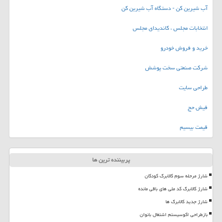
آب شیرین کن - دستگاه آب شیرین کن
انتخابات مجلس ، کاندیدای مجلس
خرید و فروش خودرو
شرکت صنعتی سخت پوشش
طراحی سایت
فیش حج
قیمت بیسیم
پربیننده ترین ها
شارژ مرحله سوم کالابرگ کودکان
شارژ کالابرگ کد ملی های باقی مانده
شارژ جدید کالابرگ ها
بازطراحی اکوسیستم اشتغال بانوان