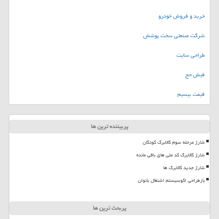
خرید و فروش خودرو
شرکت صنعتی سخت پوشش
طراحی سایت
فیش حج
قیمت بیسیم
پربیننده ترین ها
شارژ مرحله سوم کالابرگ کودکان
شارژ کالابرگ کد ملی های باقی مانده
شارژ جدید کالابرگ ها
بازطراحی اکوسیستم اشتغال بانوان
پربحث ترین ها