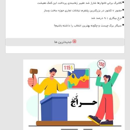
کالابرگ برخی خانوارها شارژ شد تغییر زمانبندی پرداخت این کمک معیشت
حضور ۷ کشور در بزرگترین پلتفرم تبادلات تجاری حوزه ساخت وساز
نرخ بیکاری ۹،۱ درصد شد
سیگار برگ چیست و چگونه بهترین انتخاب را داشته باشیم؟
جدیدترین ها