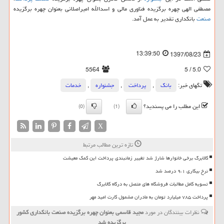
مصطفی الهی چهره برگزیده فناوری مالی و اسدالله امیراصلانی بعنوان چهره برگزیده
صنعت
بانكداری تقدیر به عمل آمد.
13:39:50
1397/08/23
5564
/ 5
5.0
تگهای خبر:
بانك
,
پرداخت
,
جشنواره
,
خدمات
این مطلب را می پسندید؟
(0)
(1)
X
تازه ترین مطالب مرتبط
کالابرگ برخی خانوارها شارژ شد تغییر زمانبندی پرداخت این کمک معیشت
نرخ بیکاری ۹،۱ درصد شد
تسویه کامل مطالبات فروشگاه های متصل به درگاه کالابرگ
پرداخت ۷۸۵ میلیارد تومان به مادران مشمول کارت امید مهر
نظرات بینندگان در مورد
مجید قاسمی بعنوان چهره برگزیده صنعت بانكداری كشور
برگزیده شد