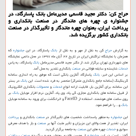
حراج كن: دكتر مجید قاسمی مدیرعامل بانك پاسارگاد، در
جشنواره ی چهره های ماندگار در صنعت بانكداری و
پرداخت ایران، بعنوان چهره ماندگار و تأثیرگذار در صنعت
بانكداری كشور برگزیده شد.
به گزارش
حراج
كن به نقل از مهر و به نقل از
بانك
پاسارگاد، در این
جشنواره
كه
همزمان با نمایشگاه تراكنش ایران در تاریخ ۲۲ آبان ماه ۱۳۹۷ در محل دائمی نمایشگاه
های شهرداری تهران برگزار شد، از دكتر مجید قاسمی مدیرعامل
بانك
پاسارگاد، به پاس
خدمات
شایسته و سابقه طولانی در
صنعت
بانكداری تقدیر به عمل آمد.
بر اساس این خبر،
بانك
پاسارگاد آغازین بانكی است كه موفق به راه اندازی سامانه
كربنكینگ (سامانه جامع بانكداری متمركز) منحصر به فرد شده است. این
بانك
در بستر
این سامانه، برای آغازین بار، قابلیت ارائه انواع
خدمات
و
محصولات
بانكداری الكترونیك
از قبیل سامانه های بانكداری مجازی، كی پاد، وی پاد، آغازین نرم افزار موبایل
بانك
بر
روی ساعت های هوشمند، استفاده از FaceID و اثرانگشت برای ورود به سامانه موبایل
بانك
و... را فراهم نمود.
این
جشنواره
به منظور پاسداشت شخصیت های تأثیرگذار در
صنعت
بانكداری و
پرداخت
ایران، تقدیر از همت والای این عزیزان و تأثیر مثبت آنها بر
صنعت
و باز با هدف معرفی
سوابق و
خدمات
چهره های این
صنعت
به جامعه برگزار گردید.
گفتنی است در این
جشنواره
از محسن قادری بعنوان چهره برگزیده
صنعت
پرداخت
،