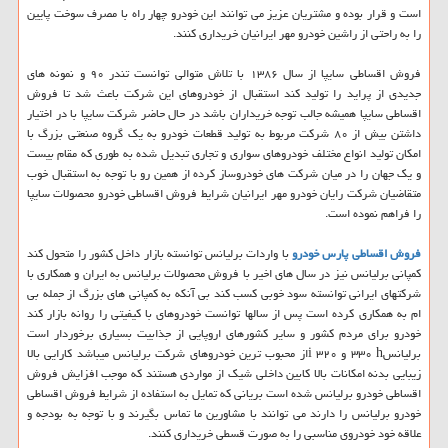
است و قرار بوده و مشتریان عزیز می توانند این خودرو چهار راه با مصرف سوخت پایین
را به راحتی از راشین خودرو مهر ایرانیان خریداری کنند.
فروش اقساطی سایپا از سال ۱۳۸۶ با تلاش متوالی توانست تندر ۹۰ و نمونه های
جدیدی از پراید را تولید کند استقبال از خودروهای این شرکت باعث شد تا فروش
اقساطی سایپا همیشه جالب توجه خریداران باشد در حال حاضر شرکت سایپا با در اختیار
داشتن بیش از ۸۰ شرکت مربوط به تولید قطعات خودرو به یک گروه صنعتی بزرگ با
امکان تولید انواع مختلف خودروهای سواری و تجاری تبدیل شده به طوری که مقام بیست
و یک جهان را در میان شرکت های خودروساز کرده از همین رو با توجه به استقبال خوب
متقاضیان شرکت رایان خودرو مهر ایرانیان شرایط فروش اقساطی خودرو محصولات سایپا
را فراهم نموده است.
فروش اقساطی پارس خودرو
با واردات برلیانس توانسته بازار داخل کشور را متحول کند
کمپانی برلیانس نیز در سال های اخیر با فروش محصولات برلیانس به ایران و همکاری با
شرکتهای ایرانی توانسته سود خوبی کسب کند بی آنکه به کمپانی های بزرگ از جمله بی
ام به همکاری کرده است پس از سالها توانست خودروهای با کیفیتی را روانه بازار کند
خودرو برای مردم کشور و سایر کشورهای اروپایی از جذابیت بسیاری برخوردار است
برلیانس
h
۳۳۰ و ۳۲۰
i
از محبوب ترین خودروهای شرکت برلیانس میباشد کارایی بالا
زیبایی بدنه امکانات بالا کابین داخلی شیک از مواردی هستند که موجب افزایش فروش
اقساطی خودرو برلیانس شده است بریانی که تمایل به استفاده از شرایط فروش اقساطی
خودرو برلیانس را دارند می توانند با مشاورین ما تماس بگیرند و با توجه به بودجه و
علاقه خود خودروی مناسبی را به صورت قسطی خریداری کنند.