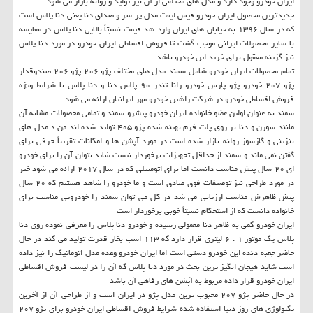
ایران خودرو وجود دارد و مدل های مختلفی از آن نیز تولید و روانه بازار می شود
جدیدترین محصول ایران خودرو فیس لیفت مدل پر سر و صدای دنا یعنی دنا پلاس است
که در سال ۱۳۹۶ به خیابان های ایران وارد شد قیمت نسبتاً بالایی دنا پلاس در مقایسه
با سایر محصولات ایرانی موجب گشت تا فروش اقساطی ایران خودرو در مورد دنا پلاس
نیز گزینه معقول برای خرید این خودرو باشد
تمام محصولات ایران خودرو شامل سمند مدل های مختلف پژو ۲۰۶ پژو ۲۰۶ صندوقدار
پژو ۲۰۷ خودرو پژو پارس خودرو رانا تندر ۹۰ پلاس دنا و دنا پلاس با شرایط ویژه
فروش اقساطی خودرو در شرکت راشین خودرو مهر ایرانیان ارائه می شود
سمند به عنوان اولین عضو خانواده ایران خودرو پیشرو سمند و تمامی محصولات مشابه آن
مانند سورن و دنا بر روی پلت فرم بهینه شده پژو ۴۰۵ تولید شده اند من د مدل های
بنزینی و گازسوز روانه بازار شده است در مورد آپشن ها و امکانات تقریباً حرفی برای
گفتن نمی ماند و سمند از حداقل تجهیزات برخوردار نیست شاید بتوان آن را برای خودرو
ای ۲۰ سال پیش مناسب دانست اما برای اتومبیلی که در سال ۲۰۱۷ ارائه می شود خیر
در مورد طراحی نیز توصیفات فوق صادق است و ما خودرو را شاهد هستیم که ۲۰ سال
پیش ظاهرش مناسب ارزیابی می شد در کل می توان سمند را خودرویی مناسب برای
خانواده دانست که از استحکام نسبتاً خوبی برخوردار است
ایران خودرو کمی به ظاهر دنا معمولی رسیده و خودرو دنا پلاس را معرفی نموده روی دنا
پلاس یک موتور ۱ . ۶ لیتری قرار دارد که ۱۱۳ اسب بخار قدرت تولید می کند در حال
حاضر جعبه دنده این خودرو دستی است اما ایران خودرو وعده مدل اتوماتیک را نیز داده
است شاید هیجان انگیز ترین بحث در مورد دنا پلاس که آن را در لیست فروش اقساطی
ایران خودرو قرار داده مربوط به آپشن های رفاهی آن باشد
در حال حاضر پژو ۲۰۷ محبوب ترین مدل پژو در ایران است و از طراحی آن از آخرین
تکنولوژی های روز دنیا استفاده شده شرایط فروش اقساطی ایران خودرو برای پژو ۲۰۷