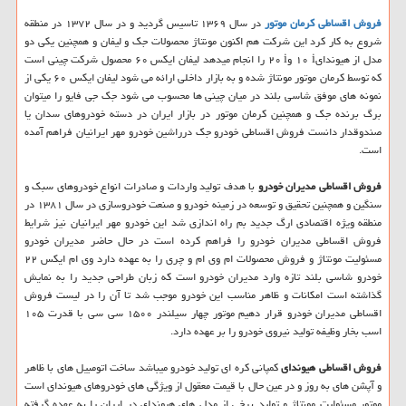
فروش اقساطی کرمان موتور
در سال ۱۳۶۹ تاسیس گردید و در سال ۱۳۷۲ در منطقه
شروع به کار کرد این شرکت هم اکنون مونتاژ محصولات جک و لیفان و همچنین یکی دو
مدل از هیوندای
i
۱۰ و
i
۲۰ را انجام میدهد لیفان ایکس ۶۰ محصول شرکت چینی است
که توسط کرمان موتور مونتاژ شده و به بازار داخلی ارائه می شود لیفان ایکس ۶۰ یکی از
نمونه های موفق شاسی بلند در میان چینی ها محسوب می شود جک جی فایو را میتوان
برگ برنده جک و همچنین کرمان موتور در بازار ایران در دسته خودروهای سدان یا
صندوقدار دانست فروش اقساطی خودرو جک درراشین خودرو مهر ایرانیان فراهم آمده
است.
فروش اقساطی مدیران خودرو
با هدف تولید واردات و صادرات انواع خودروهای سبک و
سنگین و همچنین تحقیق و توسعه در زمینه خودرو و صنعت خودروسازی در سال ۱۳۸۱ در
منطقه ویژه اقتصادی ارگ جدید بم راه اندازی شد این خودرو مهر ایرانیان نیز شرایط
فروش اقساطی مدیران خودرو را فراهم کرده است در حال حاضر مدیران خودرو
مسئولیت مونتاژ و فروش محصولات ام وی ام و چری را به عهده دارد وی ام ایکس ۲۲
خودرو شاسی بلند تازه وارد مدیران خودرو است که زبان طراحی جدید را به نمایش
گذاشته است امکانات و ظاهر مناسب این خودرو موجب شد تا آن را در لیست فروش
اقساطی مدیران خودرو قرار دهیم موتور چهار سیلندر ۱۵۰۰ سی سی با قدرت ۱۰۵
اسب بخار وظیفه تولید نیروی خودرو را بر عهده دارد.
فروش اقساطی هیوندای
کمپانی کره ای تولید خودرو میباشد ساخت اتومبیل های با ظاهر
و آپشن های به روز و در عین حال با قیمت معقول از ویژگی های خودروهای هیوندای است
موتور مسئولیت مونتاژ و تولید برخی از مدل های هیوندای در ایران را به عهده گرفته