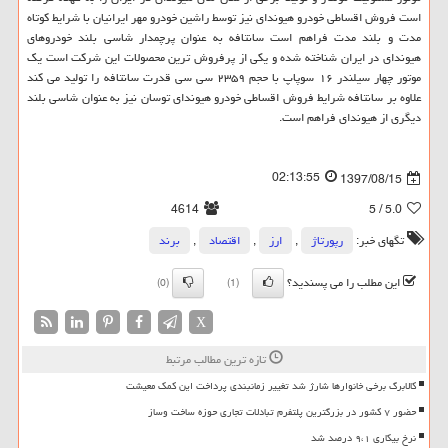
است فروش اقساطی خودرو هیوندای نیز توسط راشین خودرو مهر ایرانیان با شرایط کوتاه
مدت و بلند مدت فراهم است سانتافه به عنوان پرچمدار شاسی بلند خودروهای
هیوندای در ایران شناخته شده و یکی از پرفروش ترین محصولات این شرکت است یک
موتور چهار سیلندر ۱۶ سوپاپ با حجم ۲۳۵۹ سی سی قدرت سانتافه را تولید می کند
علاوه بر سانتافه شرایط فروش اقساطی خودرو هیوندای توسان نیز به عنوان شاسی بلند
دیگری از هیوندای فراهم است.
02:13:55
1397/08/15
4614
/ 5
5.0
تگهای خبر:
رپورتاژ
,
ارز
,
اقتصاد
,
برند
این مطلب را می پسندید؟
(0)
(1)
X
تازه ترین مطالب مرتبط
کالابرگ برخی خانوارها شارژ شد تغییر زمانبندی پرداخت این کمک معیشت
حضور ۷ کشور در بزرگترین پلتفرم تبادلات تجاری حوزه ساخت وساز
نرخ بیکاری ۹،۱ درصد شد