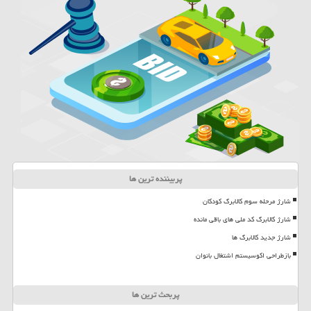
پربیننده ترین ها
شارژ مرحله سوم کالابرگ کودکان
شارژ کالابرگ کد ملی های باقی مانده
شارژ جدید کالابرگ ها
بازطراحی اکوسیستم اشتغال بانوان
پربحث ترین ها