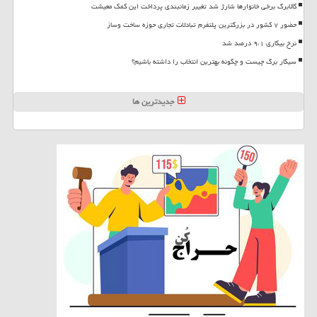
کالابرگ برخی خانوارها شارژ شد تغییر زمانبندی پرداخت این کمک معیشت
حضور ۷ کشور در بزرگترین پلتفرم تبادلات تجاری حوزه ساخت وساز
نرخ بیکاری ۹،۱ درصد شد
سیگار برگ چیست و چگونه بهترین انتخاب را داشته باشیم؟
جدیدترین ها