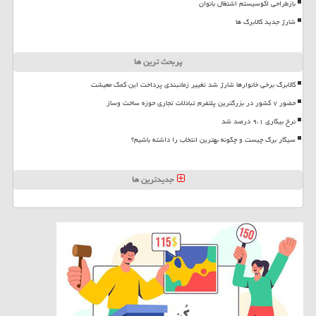
بازطراحی اکوسیستم اشتغال بانوان
شارژ جدید کالابرگ ها
پربحث ترین ها
کالابرگ برخی خانوارها شارژ شد تغییر زمانبندی پرداخت این کمک معیشت
حضور ۷ کشور در بزرگترین پلتفرم تبادلات تجاری حوزه ساخت وساز
نرخ بیکاری ۹،۱ درصد شد
سیگار برگ چیست و چگونه بهترین انتخاب را داشته باشیم؟
جدیدترین ها