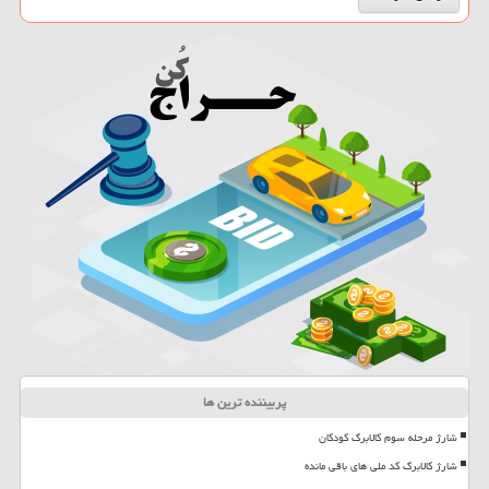
پربیننده ترین ها
شارژ مرحله سوم کالابرگ کودکان
شارژ کالابرگ کد ملی های باقی مانده