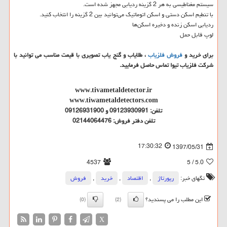
سیستم مغناطیسی به هر 2 گزینه ردیابی مجهز شده است.
با تنطیم اسکن دستی و اسکن اتوماتیک می‌توانید بین 2 گزینه را انتخاب کنید.
ردیابی اسکن زنده و دخیره اسکن‌ها
لوپ قابل حمل
برای خرید و
فروش فلزیاب
، طلایاب و گنج یاب تصویری با قیمت مناسب می توانید با
شرکت فلزیاب تیوا تماس حاصل فرمایید.
www.tivametaldetector.ir
www.tiwametaldetectors.com
تلفن: 09123930991 و 09126931900
تلفن دفتر فروش: 02144064476
17:30:32
1397/05/31
4537
/ 5
5.0
تگهای خبر:
رپورتاژ
,
اقتصاد
,
خرید
,
فروش
این مطلب را می پسندید؟
(0)
(2)
X