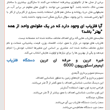
برخی از مدل ها از تکنولوژی پیشرفته استفاده می کنند تا سازگاری بیشتری با ساختار
معدنی خاک داشته باشد. آنها همچنین می توانند با کویل های مقاوم در برابر آب، در
محیطهایی مثل دریا، روخانه و ساحل هم قابل استفاده باشند.بسیاری از کاربران از کار با
آنها راضی هستند. با این وجود، سؤال دیگری ممکن است وجود داشته باشد:
آیا فلزیاب ای وجود دارد که در یک مقوله‌ی واحد از همه
“بهتر” باشد؟
مقایسه‌ی فلزیاب هایی که برای اهداف مختلف ساخته شده اند منصفانه نیست.
فلزیاب های موجود در بازار با عمق، ثبات، اقتصاد، وزن، قیمت، پشتیبانی، ضمانت و نام
تجاری مختلف ساخته شده اند. مشتری بر اساس این متغیرها انتخاب خودش را انجام
میدهد و یکی از بهترین ها را برای نیازها و اولویت هایش انتخاب می کند.
خبره ترین و حرفه ای ترین
دستگاه فلزیاب
ایمیجراسکورپیون 6000
سیستم تصویربرداری 3بعدی
تصویربرداری و آنالیز لایه‌های زمین به منظور شناسایی اهداف.
این دیسک مناسب شناسایی اهداف با عمق کمتر از 3 متر می‌باشد.
طراحی جدید لوپ جهت استفاده آسان‌تر
این لوپ مناسب شناسایی اهداف با عمق بیشتر از 3 متر می‌باشد.
عملکرد چندگانه
سمت راست دستگاه فلزیاب پی آی می‌باشد.
سمت چپ دستگاه مغناطیسی می‌باشد.