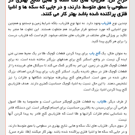
سطوحی با عمق متوسط دارند، و در جایی كه سكه ها و اشیا
فلزی پراكنده شده باشد بهتر كار می كنند.
چندین نوع
فلزیاب
وجود دارد. نه تنها نوع فلزیاب، بلکه شرایط زمین و جستجو و همچنین
نوع اشیایی که مورد جستجو قرار میگیرند هم متفاوت هستند. این تفاوت ها منجر به
تاکید بر ویژگی های مختلف در فلزیاب های مختلف میشود. لازم است که فلزیاب‌ درست
را برای هر کاری پیدا کنید.
به عنوان مثال، یک
گنج یاب
برای پیدا کردن قطعات کوچک طلا در یک محیط معدنی غنی
ایده آل نیست. در واقع، اسکنر گنج برای هدفهای بزرگتر ساخته شده است، نه برای
قطعات کوچک فلزی در زمین. این امر به کاربر کمک می کند تا سیگنال های فریبنده را از
قطعات کوچک فلز در سطح نادیده بگیرد. اسکنر گنج یاب برای پیدا کردن اهداف بزرگ
دفن شده در عمق است. اسکنرهای گنج پیشرفته میتوانند شکافها و فلزات را نیز
تشخیص دهند. با این حال نسبت به اشیاء کوچک حساسیت کمتری دارند. هدف فلزیاب‌ی
گنج پیدا کردن اشیاء بزرگ است.
از طرف دیگر،
طلایاب
، به قطعات فلزی کوچکتر حساس است، و مخصوصا به طلا. اصول
طراحی آن برای رسیدن به بالاترین حساسیت برای اجسام کوچکتر است. این دستگاه قادر
به شناسایی تمام فلزات گرانبها و طلا است که فلزیاب‌ی گنج قادر به پیدا کردن آنها
نیست.
از سوی دیگر، فلزیاب های تک سکه و هابی نتایج بهتری در سطوحی با عمق متوسط دارند،
و در جایی که سکه ها و اشیا فلزی پراکنده شده باشد بهتر کار میکنند (طلا، نقره، مس).