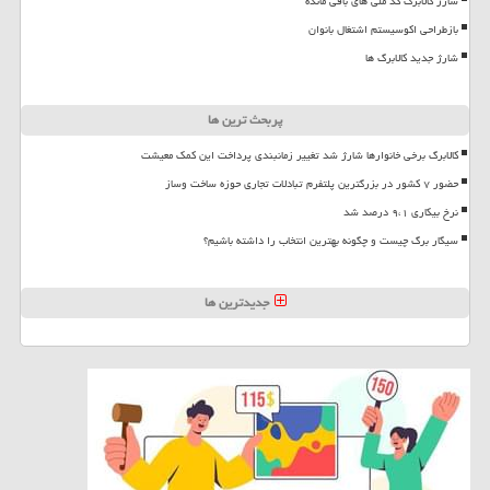
شارژ کالابرگ کد ملی های باقی مانده
بازطراحی اکوسیستم اشتغال بانوان
شارژ جدید کالابرگ ها
پربحث ترین ها
کالابرگ برخی خانوارها شارژ شد تغییر زمانبندی پرداخت این کمک معیشت
حضور ۷ کشور در بزرگترین پلتفرم تبادلات تجاری حوزه ساخت وساز
نرخ بیکاری ۹،۱ درصد شد
سیگار برگ چیست و چگونه بهترین انتخاب را داشته باشیم؟
جدیدترین ها