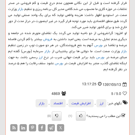
قرار گرفته است و قبل از این نكاتی همچون عدم درج قیمت و كم فروشی در صدر
تخلفات در حوزه كاری ما محسوب می شد.كلامی مدیر كل برنامه ریزی و تنظیم
بازار
وزارت
صمت در استودیو اظهار داشت: هزینه واقعی تولید كه برای یك واحد صنفی تولید می
گردد طبق منطق اقتصادی باید مورد توجه قرار گیرد در غیر اینصورت در دراز مدت از دور
خارج شد و برای كشور تولید ضرر می كند.
او افزود: گرانفروشی از دو ناحیه تولید می گردد یك تقاضای متورم شده در جامعه و
دیگری عدم تمایل به عرضه است یعنی امید داشتن به
فروش
بیشتر یا كم كردن فاصله
عرضه و تقاضا در
بورس
آنهم به نفع فروشندگان، در هر دو صورت توپ در زمین تنظیم
بازار
وزارت صمت است. ما دولتی ها برای پشتیبانی از
بازار
سرمایه (بورس) گفته ایم
مبنای عرضه در
بورس
باید برابر قیمت جهانی ضرب در نرخ
ارز
رسمی باشد، به جهت
اینكه تقاضای كاذب، منجر به افزایش قیمت در
بورس
نشود سقف رقابت را هم ۵ درصد
در نظر گرفته ایم.
13:17:25
1397/05/13
4869
/ 5
5.0
تگهای خبر:
ارز
,
افزایش قیمت
,
اقتصاد
,
بازار
این مطلب را می پسندید؟
(0)
(1)
X