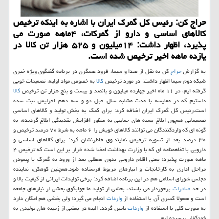
حراج كن: رئیس كل گمرك ایران با اشاره به اینكه ترخیص
كالاهای اساسی و دارو از گمركات، ۴ماهه صورت می
پذیرد، اظهار داشت: ۱۴میلیون و ۵۲۵ هزار تن كالا در
یازده ماهه اخیر ترخیص شده است.
به گزارش
حراج
كن به نقل از صدا و سیما، فرود عسگری در برنامه گفتگوی ویژه خبری
شبكه دوم سیما اظهار داشت: در مورد ترخیص
كالا
به خصوص مواد اولیه، تصمیمات خوبی
گرفته ایم، در ۱۱ ماه اخیر چهارده میلیون و پانصد و بیست و پنج هزار تن ترخیص
كالا
داشتیم كه در مقایسه با مدت مشابه سال قبل دو و سه دهم افزایش ثبت شده
است.رئیس كل گمرك ایران اضافه كرد: برای كمك به بخش تولید و كالاهای اساسی
تصمیماتی همچون ابلاغ بسته های حمایتی به منظور افزایش نقدینگی ابلاغ گردیده، به
گونه ای كه واردكنندگان می توانند كالاهای خویش را ۶ ماهه به شرط ۷۰ درصد ترخیص و
۳۰ درصد بعد از تسویه ترخیص نمایند.وی خاطرنشان كرد: برای كالاهای اساسی و
دارویی با تفاهمنامه ای كه با وزارت بهداشت امضا شده قرار بر این است كه ترخیص ۴
ماهه صورت پذیرد؛ یعنی اقلام دارویی بدون معطلی بعد از ورود به گمرك با پیمودن
مراحل اداری به كارخانجات و انبارهای مربوط فرستاده شود.همچنین كوهكن، نماینده
مجلس شورای اسلامی هم در این برنامه اضافه كرد: برخی تولیدات ایرانی از كیفیت بالا و
در حد
صادرات
برخوردار می باشند، بخشی از تولید ما جوابگوی بخشی از نیازهای جامعه
است و معمولا كسری آن با استفاده از
واردات
انجام می گیرد؛ ولی بخشی هم امكان دارد
به صورت كلی با استفاده از
واردات
تامین گردد. البته در بعضی از زمینه های تولیدی به
خودكفایی رسیده ایم.