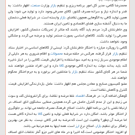
محمدرضا كلامی، مدیر كل امور برنامه ریزی و تنظیم
بازار
وزارت
صنعت
، اظهار داشت: به
قدر و اندازه نیاز و سرانه مصرف كشور، كالای مصرفی وجود دارد و تولید می شود؛ ولی
همین تولید كافی به الگوهایی همچون تقاضای
بازار
وابسته است، در شرایط فعلی دشمنان
ما به دنبال آشفته سازی فضای اقتصادی و تامین ایران هستند.
وی خاطرنشان كرد: مردم باید آگاه باشند كه متاثر از تحریكات دشمنان كشور، افزایش
مصرفی را تولید نكنند. كالاهای اساسی بصورت مستمر تولید و عرضه می گردد و مشكلی
وجود نخواهد داشت.
كلامی با رویكرد مبارزه با احتكار خاطرنشان كرد: لیستی از كالاهای اساسی در اختیار ستاد
تنظیم
بازار
قرار گرفته، هركس در حلقه عرضه
محصولات
و اقلام ضروری به هر دلیلی از
اعلام موجودی سرباز زده و به امید سوءاستفاده یا افزایش قیمت، كالایی را در انبار ذخیره
كند باید بداند دولت به اندازه كافی موجودی
كالا
دارد و این افراد متضرر خواهند شد
ضمنا در هر كجای كشور ستاد تنظیم
بازار
با متخلفین امر برخورد و به جرم احتكار محكوم
خواهند شد.
عضو كمیسیون صنایع و معادن مجلس هم اظهار داشت: عامل بازدارندگی افزایش قیمت،
كنترل و كاهش تقاضا است.
كوهكن اضافه كرد: در فرهنگ
اقتصاد
غلط عرضه و تقاضا، برای گرانفروشان كف و سوت
می زنیم و این از عدم كنترل حاصل می گردد.همچنین صفایی سخنگوی اتاق اصناف در
ارتباط تلفنی با این برنامه اظهار داشت: اصلاح فرهنگ مصرف جامعه می تواند بر جلوگیری
از احتكار موثر باشد، امكان دارد در شرایط فعلی تولید و تامین
كالا
به اندازه كافی هست
اما عرضه آن چطور؟ واقعیت این است كه عرضه به قدر كافی نیست. به نظر من بهترین
راهكار برای تنظیم
بازار
، اصلاح نرخ
ارز
است، همه اینها به هم مرتبط می باشد.
او افزود: احتكار موضوعی است كه اخیرا و در ماه های اخیر جزو آمار تخلفات اتاق اصناف