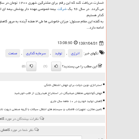
خسارت دریافت كند كه این رقم برای مشتركین شهری ۱۲۰۰ تومان در سال و ۶۰۰ تومان برای مشتركین روستایی در سال است كه بعد از انجام امور كارشناسی، خسارات احتمالی
می گردد. در سال ۹۶ یك
شركت
بیمه خصوصی عهده دار پوشش بیمه ای ای
گذار هستیم.
به گفته این مقام مسئول: میزان خاموشی ها طی ۳ هفته آینده به مرور كاهش یافته و قطع می گردد.
ادامه دارد...
13:08:50
1397/04/31
تگهای خبر:
انرژی
,
تولید
,
سرمایه گذاری
,
صنعت
این مطلب را می پسندید؟
(0)
(1)
استراتژی نوین دولت برای جهش اشتغال خانگی
جهش کوانتومی محققان میشیگان در استخراج هیدروژن از قلب خورشید
کاهش تولید خودرو در ۱۰ ماهه سال جاری
تامین مخازن، تجهیزات فاضلاب و سیستم های انتقال سیالات با گروه صنعتی دپوت تان
نظرات بینندگان در مورد
كاهش خام
نظر شما در مورد
كاهش خاموشی ها طی ۳