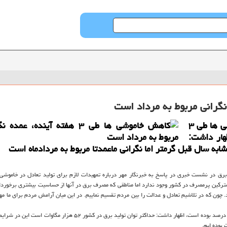
حراج كن: سخنگوی صنعت برق بابیان اینكه خاموشی ها طی ۳
هار داشت:
ه سال قبل گرمتر اما نگرانی ماعمدتا مربوط به مردادماه است
رق در نشست خبری در پاسخ به خبرنگار مهر درباره تمهیدات لازم برای تولید تعادل در خاموشی
ین پرمصرف در كشور وجود ندارد اما مناطقی كه مصرف برق در آنها از حساسیت بیشتری برخوردا
. چون كه در تلاشیم تعادل و عدالت را بین مردم تقسیم نماییم. در این میان آرامش مردم برای ما مه
وی با اشاره به اینكه در ۱۰ سال قبل میانگین رشد مصرف برق در كشور ۵ درصد بوده است، اظهار داشت: حداكثر توان تولید برق در كشور