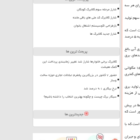
د در نظر گرفته ایم كه برای هر سه
شارژ مرحله سوم کالابرگ کودکان
بیشترین سهم تولید
شارژ کالابرگ کد ملی های باقی مانده
بازطراحی اکوسیستم اشتغال بانوان
اترین كسری های تامین برق را شاهد می باشیم، اظهارداشت: این میزان به صورت كلی ۵ هزار و ۵۰۰ مگاوات است كه
شارژ جدید کالابرگ ها
بیشترین میزان كمبود را در ساعات بین ۹ تا ۲ پس از ظهر شاهد می باشیم. این در شرایطی است كه رشد مصرف برق در سالجاری تابحال ۳ درصد بوده است كه اگر این میزان به ۵ درصد
ق آبی بالغ
پربحث ترین ها
احدهای برق
کالابرگ برخی خانوارها شارژ شد تغییر زمانبندی پرداخت این
کمک معیشت
این مقام مسئول متوسط درجه حرارت هوای كشور در هفته گذشته را بالاتر از مدت مشابه سال قبل عنوان نمود و اضافه كرد: هر یك درجه افزایش دما باعث افزایش مصرف ۱۵۰۰ مگاواتی
های كمتری
حضور ۷ کشور در بزرگترین پلتفرم تبادلات تجاری حوزه ساخت
وساز
تولید برق
نرخ بیکاری ۹،۱ درصد شد
 از هزینه
سیگار برگ چیست و چگونه بهترین انتخاب را داشته باشیم؟
 نظمی موثر است. نخست خطا در پیش
ور است كه
جدیدترین ها
است كه با
ی و جبران