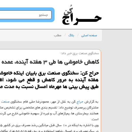
جستجو
در
سایت
صفحه اصلی
بلاگ
مطلب
سخنگوی صنعت برق خبر داد؛
كاهش خاموشی ها طی ۳ هفته آینده، عمده نگرانی مربوط به مرداد است
هفته آینده به مرور كاهش و قطع می شود، اظ
طبق پیش بینی ها مهرماه امسال نسبت به مدت مشاب
به گزارش
حراج
كن به نقل از مهر، محمودرضا حقی فام سخنگوی
صنعت
ب
مشتركان پرمصرف توضیح داد: تقسیم بندی های مشخصی برای تشخیص مشترك
همانند بیمارستان ها، پمپاژهای آب و غیره از سهمیه خاموشی خارج می گردد
است.
در پیك مصرف برق امسال شاهد استفاده برق به رقم ۵۸.۵۱۵ هزار مگاوات بوده ایم.