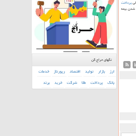
پرداخت
 شدن بیمه
تگهای حراج کن
ارز
بازار
تولید
اقتصاد
رپورتاژ
خدمات
بانك
پرداخت
طلا
شركت
خرید
برند