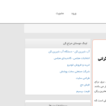
ورود
عضویت
لینک دوستان حراج کن
آب شیرین کن - دستگاه آب شیرین کن
انتخابات مجلس ، کاندیدای مجلس
خرید و فروش خودرو
شرکت صنعتی سخت پوشش
طراحی سایت
 برق برای
فیش حج
ر می باشد
مترین ركن
قیمت بیسیم
 ۵۲ هزار مگاوات است این در شرایطی است كه
پربیننده ترین ها