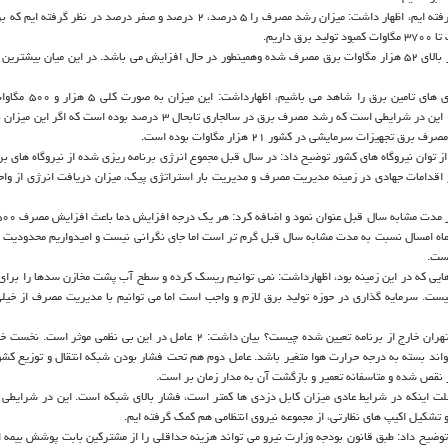
این مقام مسئول با اشاره به اینكه برای مدیریت مصرف ۳ سناریو در نظر گرفته ایم، اظهار داشت: میزان رشد مصرف را ۵ درصد، ۲ درصد و صفر درص
به گفته حقی فام در ۶ ماهه نخست امسال با رشد ۵ درصد مصرف، ۶۵ روز بالای ۵۲ هزار مگاوات برق مصرف شده وهمینطور در حال افزایش می باشد. در این میان 
معاون هماهنگی توزیع توانیر با اشاره به اینكه از این هفته بال
ت سرمایشی در كشور ۲۱ هزار مگاوات بوده است.
ز توان نیروگاه های كشور توضیح داد: در سال قبل مجموع انرژی برنامه ریزی شده از نیروگاه های بر
اده از اقدامات جهادی در زمینه مدیریت مصرف و مدیریت بار استراتژی پیك، میزان دریافت انرژی از و
اه امسال نسبت به مدت مشابه سال قبل گرم تر است اما جای نگرانی نیست و امیدواریم محدودیت 
است.
ایی كه در این زمینه بود، اظهارداشت: نمی توانیم ریسك كرده و سطح آب پشت مخازن سدها را برای 
ت. سرمایه گذاری در حوزه تولید برق لازم و واجب است اما می توانیم با مدیریت مصرف از خیلی
این مقام مسئول در پاسخ به این پرسش كه علت خاموشی های نامنظم در تهران خارج از برنامه تعیین شده چیست؟ بیان داشت: ۲ عامل در این بی
اند بسته به درجه حرارت هوا متغیر باشد. عامل دوم هم تحت فشار بودن شبكه انتقال و توزیع كش
نقص شده و متاسفانه تعمیر و بازگشت آن به مدار زمان بر است.
لت اینكه در شرایط عادی میزان كابل دزدی ها كمتر است، فشار بالای شبكه است. این در شرایطی 
تشكیل اكیپ های نظارتی، از مجموعه نیروی انتظامی هم كمك گرفته ایم.
توضیح داد: طبق قانون بودجه وزارت نیرو می تواند هزینه حداقلی را از مشتركین بابت پوشش بیمه ا