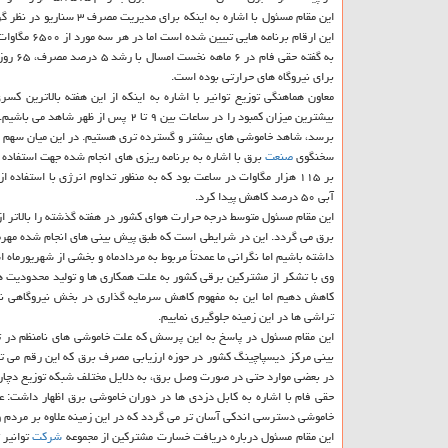
این ارقام برنامه هایی تبیین شده است اما در هر سه مورد از ۶۵۰۰ مگاوات تا ۳۷۰۰ مگاوات كمبود تولید برق داریم.
برای نیروگاه های حرارتی بوده است.
برسد، شاهد خاموشی های بیشتر و گسترده تری هستیم. در این میان سهم مصرف برق تجهیزا
سخنگوی
صنعت
برق با اشاره به برنامه ریزی های انجام شده جهت استفاده ا
بر ۱۱۵ هزار مگاوات در ساعت بود كه به منظور تداوم انرژی با استف
آبی ۵۰ درصد كاهش پیدا كرد.
برق می گردد. این در شرایطی است كه طبق پیش بینی های انجام شده مهرم
داشته باشیم اما نگرانی ما عمدتاً مربوط به مردادماه و بخشی از شهریورماه 
وی با تشكر از مشتركین برقی كشور به علت همكاری ها و تولید محدودیت ه
كاهش دهیم اما این به مفهوم كاهش سرمایه گذاری در بخش نیروگاهی نیس
تراشی ها در این زمینه جلوگیری نماییم.
بینی مركز دیسپاچینگ كشور در حوزه ارزیابی مصرف برق كه این رقم می تو
در بعضی موارد حتی در صورت وصل برق، به دلایل مختلف شبكه توزیع دچار 
حقی فام با اشاره به كابل دزدی ها در دوران خاموشی برق اظهار داشت: ع
خاموشی دسترسی اندكی آسان تر می گردد كه در این زمینه علاوه بر مردم و 
این مقام مسئول درباره دریافت خسارت مشتركین از مجموعه
شركت
توانیر 