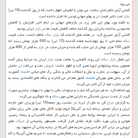
می رود.
كشتی آرای خاطرنشان ساخت: می توان با اطمینان اظهار داشت كه از روز گذشته (16 تیر)
بازار
تحت تاثیر قیمت
ارز
و بهای جهانی اونس
طلا
قرار داشته است.
به گفته وی، بهای این فلز زرد در بازارهای جهانی در ایام اخیر افزایش یا كاهش
محسوسی نداشته بنابراین روز گذشته شاهد كاهش قیمت ها در
بازار
ایران بودیم.
كشتی آرای تصریح كرد: در هفته های گذشته كه
بازار
سكه
تلاطم داشت، حباب قیمت
سكه
تمام حتی تا روز چهارشنبه هفته گذشته (13 تیر) به 550 هزار تومان رسید اما
اكنون 150 هزار تومان از این حباب كم شده و میزان حباب در
بازار
به كمتر از 400 هزار
تومان رسیده است.
این فعال
بازار
سكه
، این روند كاهشی را علامت مثبت
بازار
ایران به شرایط پیش آمده
همچون بسته پیشنهادی اروپا تعبیر كرد و اظهار داشت:
فروش
نفت و دریافت
ارز
حاصل
از آن، سهولت در تجارت و نقل و انتقالات مالی و بانكی، رگ های حیاتی
اقتصاد
كشورند
كه بر بخش های مویرگی
اقتصاد
كشور هم اثر می گذارند و بنگاه های اقتصادی بسته به
میزان تجارت خود از آن تاثیر می گیرند.
وی اضافه كرد: به هر میزانی كه تجارت و مراودات مالی با جهان با سهولت بیشتری صورت
گیرد، از شدت تبدیل نقدینگی به دارایی هایی چون
سكه
و
طلا
جلوگیری می گردد.
به گزارش
حراج
كن به نقل از ایرنا، در نشست روز جمعه(15 تیر) وزیران امور خارجه
ایران و دیگر اعضای برجام (به جز آمریكا) لزوم تولید كانال های موثر مالی برای تعامل
مستمر با ایران، توسعه روابط حمل و نقل دریایی (از جمله كشتیرانی و بیمه)، زمینی،
هوایی و ریلی مورد تاكید طرف مقابل قرار گرفت. همینطور پشتیبانی از
شركت
های
اروپایی در برابر آثار فراسرزمینی تحریم های آمریكا در بیانیه پایانی آن مشهود بود.
ایران و طرف غربی به دنبال دستیابی به راهكارهایی هستند تا تحریم هایی آمریكا را كه