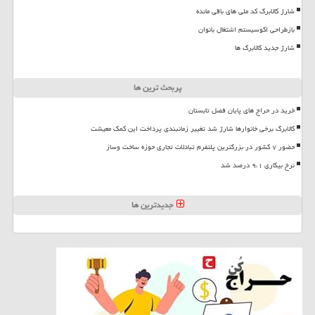
شارژ کالابرگ کد ملی های باقی مانده
بازطراحی اکوسیستم اشتغال بانوان
شارژ جدید کالابرگ ها
پربحث ترین ها
خرید در حراج های پایان فصل تابستان
کالابرگ برخی خانوارها شارژ شد تغییر زمانبندی پرداخت این کمک معیشت
حضور ۷ کشور در بزرگترین پلتفرم تبادلات تجاری حوزه ساخت وساز
نرخ بیکاری ۹،۱ درصد شد
جدیدترین ها