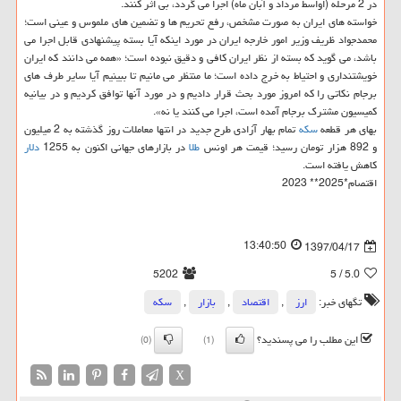
در 2 مرحله (اواسط مرداد و آبان ماه) اجرا می گردد، بی اثر كنند.
خواسته های ایران به صورت مشخص، رفع تحریم ها و تضمین های ملموس و عینی است؛
محمدجواد ظریف وزیر امور خارجه ایران در مورد اینكه آیا بسته پیشنهادی قابل اجرا می
باشد، می گوید كه بسته از نظر ایران كافی و دقیق نبوده است؛ «همه می دانند كه ایران
خویشتنداری و احتیاط به خرج داده است؛ ما منتظر می مانیم تا ببینیم آیا سایر طرف های
برجام نكاتی را كه امروز مورد بحث قرار دادیم و در مورد آنها توافق كردیم و در بیانیه
كمیسیون مشترك برجام آمده است، اجرا می كنند یا نه».
بهای هر قطعه
سكه
تمام بهار آزادی طرح جدید در انتها معاملات روز گذشته به 2 میلیون
و 892 هزار تومان رسید؛ قیمت هر اونس
طلا
در بازارهای جهانی اكنون به 1255
دلار
كاهش یافته است.
اقتصام*2025** 2023
13:40:50
1397/04/17
5202
/ 5
5.0
تگهای خبر:
ارز
,
اقتصاد
,
بازار
,
سكه
این مطلب را می پسندید؟
(0)
(1)
X