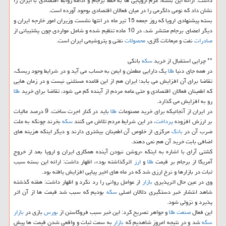
داشت: ارائه این بسته، عزم اروپایی ها به حفظ برجام و ادامه روابط اقتصادی با ایران را
نشان داد كه نوعی دلگرمی را در میان فعالان اقتصادی بوجود آورده است.
بسته پیشنهادی اروپا كه روز جمعه 15 تیر ماه در انتها نشست وزیران امور خارجه ایران و
دیگر اعضای برجام منتشر شد، در 10 ماده تنظیم شده و شامل مواردی چون پشتیبانی از
صادرات
نفت و میعانات گازی،
محصولات
نفتی و پتروشیمی ایران است.
** چرایی استقبال از خرید
سكه
بانكی
در همه جای دنیا
طلا
یك دارایی مطمئن و ایمن به حساب می آید و در شرایط وجود ریسك،
تقاضا برای آن افزایش می یابد؛ ایران هم از این قاعده مستثنی نیست و در زمان هایی
كه اطمینان فعالان اقتصادی و حتی عامه مردم از آینده كم می شود، تقاضا برای خرید
طلا
رو به افزایش می گذارد.
در ایران از آنجائیكه برای خرید مصنوعات
طلا
باید در كنار اجرت ساخت، 9 درصد مالیات
بر ارزش افزوده
پرداخت
، در این شرایط مردم تلاش می كنند
سكه
بخرند چونكه به علت
ضرب آن در
بانك
مركزی از خلوص آن اطمینان بیشتری دارند و دیگر اینكه هزینه های
اضافی بابت خرید آن هم نمی دهند.
كشتی آرای با اشاره به اینكه «روشن نبودن آینده همكاری ایران و اروپا بعد از خروج
آمریكا از برجام بر قیمت
طلا
و
ارز
اثرگذاشته بود»، اظهار داشت: ارائه این بسته سبب
ثبات در بازارها و نرخ ارزی شد كه در ماه های اخیر پیاپی افزایش یافته بود.
وی در عین حال اثرپذیری
بازار
از عوامل روانی را رد نكرد و اظهار داشت: هفته گذشته
شاهد انتشار خبر دستگیری دلالان اصلی
سكه
بودیم كه سبب شد قیمت ها از آن اثر
پذیرد و نزولی شود.
این فعال
صنعت
طلا
و جواهر تصریح كرد: این خبر سبب فروكاستن از
بورس
بازی در
بازار
سكه
شد و در نتیجه امروز شاهدیم كه
بازار
به سمت ثبات و واقعی شدن قیمت ها پیش