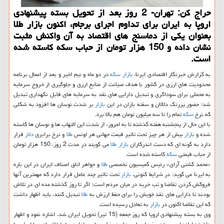
حراج كن: تهران- 2 روز بعد از تحویل بسته پیشنهادی
اروپا به ایران برای تداوم اجرای برجام، اكنون بازار طلا
بعنوان یكی از دماسنج های اقتصاد به آن واكنش مثبت
نشان داده و 150 هزار تومان از حباب سكه كاسته شده
است.
به گزارش خبرنگار اقتصادی ایرنا،
بازار
سكه
در دو ماه و نیم اخیر و بعد از اعمال برنامه
محدودیت های ارزی در كشور با هدف صیانت از منابع ارزی و جلوگیری از خروج سرمایه
به محملی برای سوداگری و تبدیل دارایی های نقد به سرمایه های قابل نگهداری تبدیل
شد؛ حضور پررنگ دلالان و سفته بازان در این
بازار
بر شدت نوسان ها افزود به شكلی
كه نرخ
سكه
تمام را تا سه میلیون تومان هم بالا برد.
با این حال از پنجشنبه هفته گذشته تا به امروز، از شدت این التهاب ها و نوسان ها كاسته
شده و
بازار
بیش از هر چیز تحت تاثیر قیمت جهانی هر اونس
طلا
و نرخ برابری
دلار
قرار
دارد به گونه ای كه دست اندركاران
بازار
طلا
می گویند در مدت 2 روز، 150 هزار تومان
از حباب قیمتی
سكه
كاسته شده است.
«محمد كشتی آرای» رئیس كمیسیون تخصصی
طلا
و جواهر اتاق اصناف ایران در این باره
به ایرنا می گوید: در شرایط كنونی،
بازار
تحت تاثیر چند عامل قرار دارد كه مهمترین آنها
فروكش كردن تقاضا و تب خرید در میان مردم است؛ اگر تا روز گذشته عده ای در تلاش
بودند تا دارایی های نقد خویش را برای حفظ ارزش به
طلا
تبدیل كنند، باید اظهار داشت
كه این تقاضا اكنون در
بازار
به تعادل رسیده است.
وی به بسته پیشنهادی اروپا كه روز جمعه (15 تیر) تحویل ایران شد، اشاره نمود و اظهار