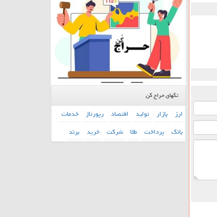
تگهای حراج کن
ارز
بازار
تولید
اقتصاد
رپورتاژ
خدمات
بانك
پرداخت
طلا
شركت
خرید
برند