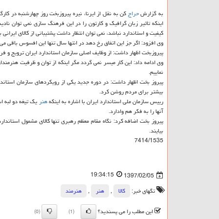
به گزارش
حراج
كن به نقل از ایرنا، نیره پیروزبخت روز چهارشنبه در كارگ
اینكه تاثیر زبان گرافیك و كارتون را در این فرهنگ سازی نمی توان نادی
كیفیت و استاندارد نباشد، نمی توان انتظار داشت پشتیبانی از كالای ایرانی 
وی افزود: اگر جز این اتفاق رخ دهد در انتها سال تنها این افسوس باقی می 
پیروزبخت اظهار داشت: از وظایف اصلی سازمان استاندارد ایران ترویج و فر
وی ادامه داد: این كار میسر نمی گردد مگر اینكه از توان و ظرفیت هنرمندان
نماییم.
پیروز بخت اظهار داشت: در دوره جدید یكی از رویكردهای سازمان استاندا
بیشتر برای مردم روشن كرد.
رییس سازمان ملی استاندارد ایران با اشاره به اینكه
هنر
یك تیغه دو لبه اس
آنها را به فكر هم وادارد.
پیروز بخت اضافه كرد: نگاه مقام معظم رهبری تنها كالای مشمول استاندارد
بیایند.
7414/1535
19:34:15
1397/02/05
تگهای خبر:
كالا
,
هنر
,
هنرمند
این مطلب را می پسندید؟
(0)
(1)