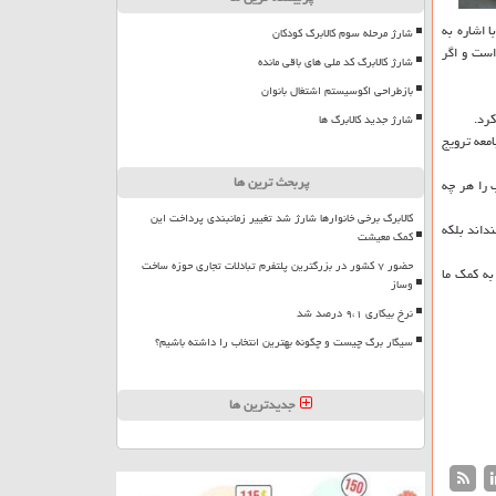
ا اشاره به
شارژ مرحله سوم کالابرگ کودکان
است و اگر
شارژ کالابرگ کد ملی های باقی مانده
بازطراحی اکوسیستم اشتغال بانوان
كرد.
شارژ جدید کالابرگ ها
امعه ترویج
پربحث ترین ها
 را هر چه
کالابرگ برخی خانوارها شارژ شد تغییر زمانبندی پرداخت این
نداند بلكه
کمک معیشت
حضور ۷ کشور در بزرگترین پلتفرم تبادلات تجاری حوزه ساخت
به كمك ما
وساز
نرخ بیکاری ۹،۱ درصد شد
سیگار برگ چیست و چگونه بهترین انتخاب را داشته باشیم؟
جدیدترین ها