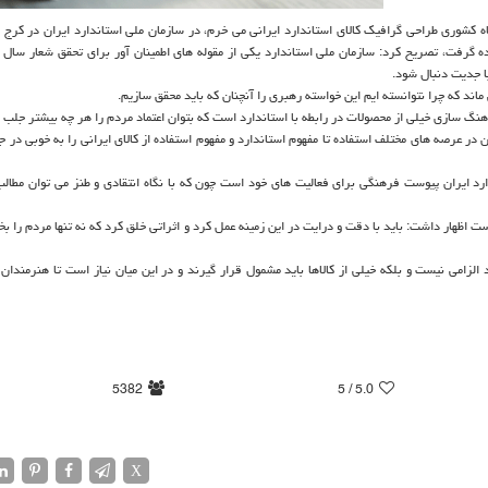
اه كشوری طراحی گرافیك كالای استاندارد ایرانی می خرم، در سازمان ملی استاندارد ایران در كرج ب
ده گرفت، تصریح كرد: سازمان ملی استاندارد یكی از مقوله های اطمینان آور برای تحقق شعار سال 
با جدیت دنبال شود.
ماند كه چرا نتوانسته ایم این خواسته رهبری را آنچنان كه باید محقق سازیم.
هنگ سازی خیلی از محصولات در رابطه با استاندارد است كه بتوان اعتماد مردم را هر چه بیشتر جلب 
 در عرصه های مختلف استفاده تا مفهوم استاندارد و مفهوم استفاده از كالای ایرانی را به خوبی در ج
رد ایران پیوست فرهنگی برای فعالیت های خود است چون كه با نگاه انتقادی و طنز می توان مطالب
ت اظهار داشت: باید با دقت و درایت در این زمینه عمل كرد و اثراتی خلق كرد كه نه تنها مردم را بخ
 الزامی نیست و بلكه خیلی از كالاها باید مشمول قرار گیرند و در این میان نیاز است تا هنرمندان 
5382
/ 5
5.0
X