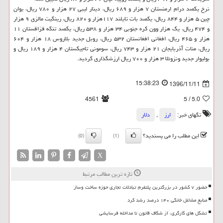
نرخ یكصد درام ارمنستان ۷ هزار و ۶۸۹ ریال، دینار لیبی ۲۷ هزار و ۷۸۰ ریال، یوان
چین ۵ هزار و ۸۴۴ ریال، یكصد بات تایلند ۱۱۷هزار و ۸۲۰ ریال، رینگیت مالزی ۹ هزار
و ۴۷۴ ریال، یك هزار وون كره جنوبی ۳۴ هزار و ۵۳۸ ریال، یكصد تنگه قزاقستان ۱۱
هزار و ۴۶۵ ریال، افغانی افغانستان ۵۳۲ ریال، روبل جدید بلاروس ۱۸ هزار و ۶۰۴
ریال، منات آذربایجان ۲۱ هزار و ۷۴۳ ریال، سومونی تاجیكستان ۴ هزار و ۱۸۹ ریال و
بولیوار جدید ونزوئلا ۳ هزار و ۷۰۰ ریال ارزشگذاری گردید.
15:38:23
1396/11/11
4561
/ 5
5.0
تگهای خبر:
ارز
,
دلار
این مطلب را می پسندید؟
(0)
(1)
X
تازه ترین مطالب مرتبط
حضور ۷ کشور در بزرگترین پلتفرم تبادلات تجاری حوزه ساخت وساز
منابع مشاغل خانگی ۱۴۰ درصد رشد کرد
تشکل های کارگری، از شکاف قانون تا مداخله فرسایشی