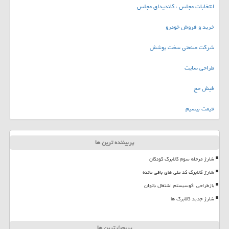
انتخابات مجلس ، کاندیدای مجلس
خرید و فروش خودرو
شرکت صنعتی سخت پوشش
طراحی سایت
فیش حج
قیمت بیسیم
پربیننده ترین ها
شارژ مرحله سوم کالابرگ کودکان
شارژ کالابرگ کد ملی های باقی مانده
بازطراحی اکوسیستم اشتغال بانوان
شارژ جدید کالابرگ ها
پربحث ترین ها