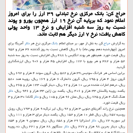
حراج كن: بانك مركزی نرخ تبادلی ۳۹ ارز را برای امروز
اعلام نمود كه برپایه آن نرخ ۱۹ ارز همچون یورو و پوند
نسبت به روز سه شنبه افزایش و نرخ ۱۳ واحد پولی
كاهش یافت؛ نرخ ۷ ارز دیگر هم ثابت ماند.
به گزارش
حراج
كن به نقل از مهر، بر مبنای اعلام
بانك
مركزی نرخ هر
دلار
آمریكا برای
امروز (چهارشنبه دهم بهمن ماه) با ۲ ریال كاهش نسبت به روز گذشته ۳۶ هزار و ۹۵۲
ریال قیمت خورد. همینطور هر پوند انگلیس با ۴۸۸ ریال افزایش نسبت به روز سه شنبه
۵۲ هزار و ۳۸۲ و هر یورو با ۱۷۲ ریال افزایش ۴۵ هزار و ۹۰۶ ریال ارزشگذاری
گردید.
براین اساس هر فرانك سوئیس ۳۹ هزار و ۵۸۲ ریال، كرون سوئد ۴ هزار و ۶۹۲ ریال،
كرون نروژ ۴ هزار و ۷۹۵ ریال، كرون دانمارك ۶ هزار و ۱۶۹ ریال، روپیه هند ۵۸۰
ریال، درهم امارات متحده عربی ۱۰ هزار و ۶۲ ریال، دینار كویت ۱۲۳ هزار و ۲۶۵ ریال،
یكصد روپیه پاكستان ۳۳ هزار و ۴۰۶ ریال، یكصد ین ژاپن ۳۳ هزار و ۹۴۶ ریال،
دلار
هنگ كنگ ۴ هزار و ۷۲۵ ریال، ریال عمان ۹۶ هزار و ۱۰۵ ریال و
دلار
كانادا ۳۰ هزار و ۳
ریال قیمت خورد.
همچنین نرخ راند آفریقای جنوبی ۳ هزار و ۹۲ ریال، لیر تركیه ۹ هزار و ۷۹۳ ریال، روبل
روسیه ۶۵۷ ریال، ریال قطر ۱۰ هزار و ۱۵۲ ریال، یكصد دینار عراق ۳ هزار و ۱۱۱ ریال،
لیر سوریه ۷۲ ریال،
دلار
استرالیا ۲۹ هزار و ۸۵۸ ریال، ریال سعودی ۹ هزار و ۸۵۴
ریال، دینار بحرین ۹۸ هزار و ۲۷۷ ریال،
دلار
سنگاپور ۲۸ هزار و ۲۲۱ ریال، ده روپیه
سریلانكا ۲ هزار و ۳۹۷ ریال و یكصد روپیه نپال ۳۶ هزار و ۸۰ ریال تعیین شد.