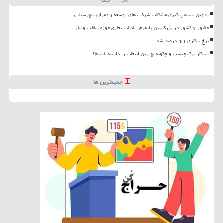
تدوین بسته پیگیری مشکلات شرکت های توسعه و عمران شهرستانی
حضور ۷ کشور در بزرگترین پلتفرم تبادلات تجاری حوزه ساخت وساز
نرخ بیکاری ۹،۱ درصد شد
سیگار برگ چیست و چگونه بهترین انتخاب را داشته باشیم؟
جدیدترین ها