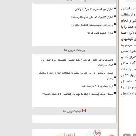
 این اساس
شارژ مرحله سوم کالابرگ کودکان
و ارتباطات
شارژ کالابرگ کد ملی های باقی مانده
 گوشی و انجام
بازطراحی اکوسیستم اشتغال بانوان
 از سامانه همتا را با
 كه باید آنرا احصا
شارژ جدید کالابرگ ها
ی گوشیهای
شد. دهقانی نیا اظهار داشت: مردم به
پربحث ترین ها
ت شود. ضمن
قاچاق
كالا
و
کالابرگ برخی خانوارها شارژ شد تغییر زمانبندی پرداخت این
نرا به نام
کمک معیشت
واردات
حضور ۷ کشور در بزرگترین پلتفرم تبادلات تجاری حوزه ساخت
هار نشان
وساز
ابه امسال
نرخ بیکاری ۹،۱ درصد شد
بازار
را
راه مشمول
سیگار برگ چیست و چگونه بهترین انتخاب را داشته باشیم؟
جدیدترین ها