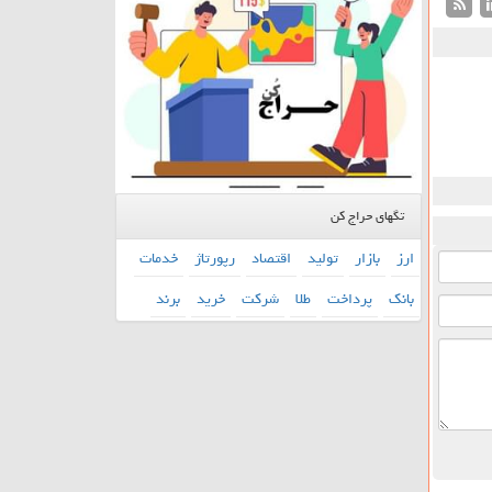
تگهای حراج کن
ارز
بازار
تولید
اقتصاد
رپورتاژ
خدمات
بانك
پرداخت
طلا
شركت
خرید
برند