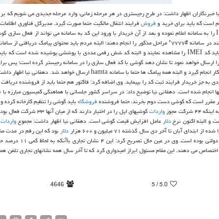
با خبرنگاران اظهار داشت: در طرح رجیستری در هر مرحله زمانی، وارد مرحله جدیدی می شویم كه بر
م است كه باید برای خرید و
فروش
فرایند انتقال مالكیت حتما صورت گیرد. مدیركل فناوری اطلاعات 
اضافه كرد: فروشنده باید كد IMEI را به سامانه اعلام نموده و بعد از آن خریدار با ورود این كد به سامانه می تواند از فعال سازی
فرایند انتقال مالكیت اطمینان حاصل كند. به قول دهقانی نیا، مردم می توانند در سامانه #۷۷۷۷* مراحل مذكور را انجام دهند؛ البته مردم باید محتوای پیامك دریافتی
گوشی كه در اختیار دارند، تطبیق دهند و بر این اساس روی فاكتور خرید باید كد IMEI را مشاهده نمایند و البته كد شش رقمی عددی با پوششی پوشیده شده است
 را ارسال خواهد نمود تا نشان دهد گوشی با كد فعال سازی را در سامانه رجیستر كرده است؛ پس برا
جدید باید مراحل را طی كرد و در مورد گوشیهای دست دوم هم باید همین كار انجام گیرد و البته همه پیامك ها حتما با سامانه hamta ارسال خواهد 
دی به جز خریدار فرایند ثبت كد را بپیماید. وی اضافه كرد: فاكتور هم حتما باید از فروشنده دریاف
نها انجام شده است. دهقانی نیا توضیح داد: در سراسر كشور جلساتی با هماهنگی كمیسیون مبارزه با 
اگر مقرر است كه گوشی دست دوم بخرند، حتما فروشنده
فروشگاه
باید گوشی را تنظیم كارخانه كرده و آ
 شركت مجوز
واردات
گوشیهای اپل را در اختیار دارند كه از میان آنها ۳۳ شركت فعال بوده و
 و البته اكنون نرخ
دلار
عامل افزایش قیمت گوشی است. دهقانی نیا اظهار داشت: مجموع
واردات
چ
ای آبان تا آخر دی سال گذشته ۷۱ میلیون و ۶۰۰ هزار
دلار
بود كه این رقم در مدت مش
 بوده است. وی در عین حال تصریح كرد: این ۴ نشان تجاری باآنكه به لحاظ كمی ۱۱ درصد حجم
اختصاص می دهند. این مقام مسئول ابراز امیدواری كرد كه تا آخر سال همه نشانهای تجاری تلفن هم
4646
/ 5
5.0