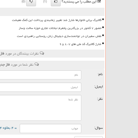
این مطلب را می پسندید؟
(0)
(1)
کالابرگ برخی خانوارها شارژ شد تغییر زمانبندی پرداخت این کمک معیشت
حضور ۷ کشور در بزرگترین پلتفرم تبادلات تجاری حوزه ساخت وساز
نقش سفیران در توانمندسازی دیجیتال زنان روستایی راهبردی است
شارژ کالابرگ کد ملی های ۷، ۸ و ۹
نظرات بینندگان در مورد
فاز
نظر شما در مورد
فاز جدی
نام:
ایمیل:
نظر:
سوال:
= ۴ بعلاوه ۴