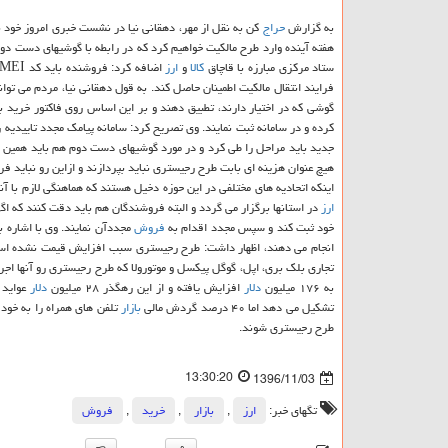
به گزارش
حراج
كن به نقل از مهر، دهقانی نیا در نشست خبری امروز خود 
هفته آینده وارد طرح مالكیت خواهیم كرد كه در رابطه با گوشیهای دست دو
ستاد مركزی مبارزه با قاچاق
كالا
و
ارز
كرده و در سامانه ثبت نمایند. وی تصریح كرد: سامانه پیامك مجدد تاییدیه
هیچ عنوان هزینه ای بابت طرح رجیستری نباید بپردازند و ازاین رو نباید فر
اینكه اتحادیه های مختلفی در این حوزه دخیل هستند كه هماهنگی لازم با آ
ارز
در استانها برگزار می گردد و البته فروشندگان هم باید دقت كنند كه 
خود ثبت كند و سپس مجدد اقدام به
فروش
مجددآن نمایند. وی با اشاره به اینكه ۴۴
انجام می دهند، اظهار داشت: طرح رجیستری سبب افزایش قیمت نشده است
تجاری بلك بری، اپل، گوگل پیكسل و موتورولا كه طرح رجیستری رو آنها اجرا شده از ابتد
به ۱۷۶ میلیون
دلار
افزایش یافته و از این رهگذر ۲۸ میلیون
دلار
عواید دولتی
تشكیل می دهد اما ۴۰ درصد گردش مالی
بازار
تلفن های همراه را به خود 
طرح رجیستری شوند.
13:30:20
1396/11/03
تگهای خبر:
ارز
,
بازار
,
خرید
,
فروش