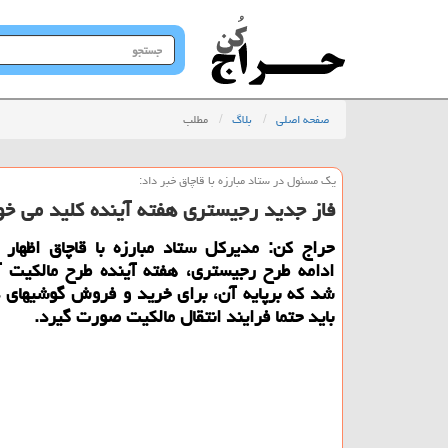
جستجو
در
سایت
صفحه اصلی
بلاگ
مطلب
یك مسئول در ستاد مبارزه با قاچاق خبر داد:
فاز جدید رجیستری هفته آینده كلید می خ
حراج كن: مدیركل ستاد مبارزه با قاچاق اظهار
ادامه طرح رجیستری، هفته آینده طرح مالكیت آ
شد كه برپایه آن، برای خرید و فروش گوشیهای
باید حتما فرایند انتقال مالكیت صورت گیرد.