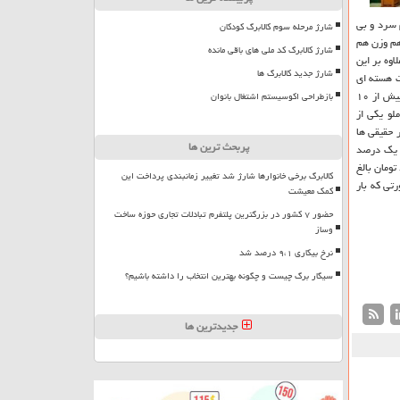
سرد و بی
شارژ مرحله سوم کالابرگ کودکان
 رفت. شاخص كل هم وزن هم
شارژ کالابرگ کد ملی های باقی مانده
مد. همینطور شاخص آزاد شناور با رشد ۹۹ واحدی همراه شد و به عدد ۱۰۳ هزار و ۴۷۵ رسید. علاوه بر این
شارژ جدید کالابرگ ها
و سوخت هسته ای
هم امروز شاهد رشد قیمت ها كمتر از یك درصد بودیم، خیلی از سهم ها در این گروه حتی كمتر از نیم درصد رشد قیمت داشتند. در این گروه ۱۹ میلیون سهم به ارزش بیش از ۱۰
بازطراحی اکوسیستم اشتغال بانوان
لو یكی از
وط به حقیقی ها بود. همینطور حقیقی ها
پربحث ترین ها
ز یك درصد
۳ میلیارد تومان بالغ
کالابرگ برخی خانوارها شارژ شد تغییر زمانبندی پرداخت این
تی كه بار
کمک معیشت
حضور ۷ کشور در بزرگترین پلتفرم تبادلات تجاری حوزه ساخت
وساز
نرخ بیکاری ۹،۱ درصد شد
سیگار برگ چیست و چگونه بهترین انتخاب را داشته باشیم؟
جدیدترین ها