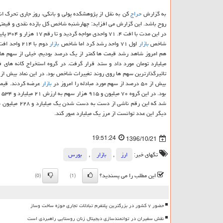
به گزارش
حراج
كن به نقل از پژوهشكده پولی و بانكی، روز جاری تحرك ا
روح باشد. این گزارش می افزاید: چهارشنبه شاخص كل بازده نقدی و قیمت
شاخص
بازار
اول ۷۱ واحد رشد كرد اما شاخص
بازار
میلیارد تومان مورد داد و ستد قرار گرفت. در گروه استخراج كانه های
بیش از ۵۰ درصد از سهم مورد مبادله را امروز در
بازار
عرضه كردند. قیمت
بود. در این گروه ۷۰ میلیون و ۹۱۵ هزار سهم به ارزش ۲۱ میلیارد و ۵۳۴ میلیون سهم مورد داد و ستد قرار گرفت. در نهایت، ارزش معاملات
شد كه این رقم ناشی از دست به دست شدن یك میلیارد و ۲۲۸ میلیون سهم و اوراق مالی بود. حجم معاملات
دیگر این عدد توانست از مرز یك میلیارد عبور كند.
19:51:24
1396/10/21
تگهای خبر:
ارز
,
بازار
,
بورس
این مطلب را می پسندید؟
(0)
(1)
حضور ۷ کشور در بزرگترین پلتفرم تبادلات تجاری حوزه ساخت وساز
نقش سفیران در توانمندسازی دیجیتال زنان روستایی راهبردی است