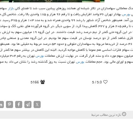
ندك معاملاتی سهامداران در تالار شیشه ای همانند روزهای پیشین سبب شد تا فضای كلی
بازار
سهام 
ی
بورس
بهادار تهران ۳۶ واحد افزایش یافت و تا رقم ۹۶ هزار و ۱۸۵ واحدی بالا
در این مدت با افت ۴. ۷۱ واحدی مواجه گردید و تا رقم ۱۷ هزار و ۳۰۴ پایین آ
دوم با ۲۱۴ واحد افت تا رقم ۲۰۵ هزار و ۳۲۷ كاهش پیدا كرد. از سویی دیگر، در گروه فرآورده های نفتی، كك 
 فلزی شاهد كمتر از دو درصد نوسان در قیمت سهم ها بودیم. در این گروه معدنی و صنعتی چادرم
تاثیرگذارترین سهم ها روی روند تغییرات شاخص بود. در این نماد بیش از ۴۶ درصد از خریدها مربوط به سهامداران حقوقی و حدود ۵۳ درصد مرب
 سهام فلزات اساسی هم عموما با كاهش مواجه گردید. البته این كاهش در بیشتر سهم ها كمتر ا
بورس
تهران به رقم ۰۴
بورس
تهران نسبت به روز گذشته رشد را نشان می داد به صور
5166
/ 5
5.0
X
تازه ترین مطالب مرتبط