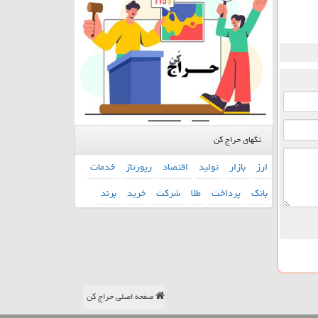
تگهای حراج کن
ارز
بازار
تولید
اقتصاد
رپورتاژ
خدمات
بانك
پرداخت
طلا
شركت
خرید
برند
صفحه اصلی حراج کن