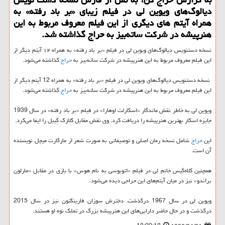
دیالوگ‌های ویوین لی در فیلم زیبای «بر باد رفته» به
همراه آیتم های دیگری از این فیلم معروف مربوط به این
هنرپیشه در شركت ساته‌بیز به حراج گذاشته شد.
نسخه دستنویس دیالوگ‌های ویوین لی در فیلم «بر باد رفته» به همراه ۱۲ آیتم دیگر از
این فیلم معروف مربوط به این هنرپیشه در شركت ساته‌بیز به
حراج
گذاشته می‌شود.
نسخه دستنویس دیالوگ‌های ویوین لی در فیلم «بر باد رفته» به همراه 12 آیتم دیگر از
این فیلم معروف مربوط به این هنرپیشه در شركت ساته‌بیز به
حراج
گذاشته می‌شود.
ویوین لی به خاطر نقش ماندگار «اسكارلت اوهارا» در فیلم «بر باد رفته» در سال 1939
جایزه اسكار بهترین هنرپیشه را دریافت كرد. وی نقش مقابل كلارك گِیبل را ایفا می‌كرد.
این
حراج
شامل نسخه رمان اصلی و توصیفاتی به صورت شعر از مارگارت میچل نویسنده
آن است.
همچنین كلاه‌گیس خانم لی در فیلم «اتوبوسی به نام هوس» با بازی در مقابل «مارلون
براندو» نیز در میان آیتم‌های این حراجی دیده می‌شود.
ویوین لی در سال 1967 درگذشت. دخترش سوزان فارینگتون نیز در سال 2015
درگذشت و در حال حاضر دارایی‌های این هنرپیشه بزرگ در تملك نوه او هستند.