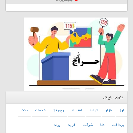
تگهای حراج کن
ارز
بازار
تولید
اقتصاد
رپورتاژ
خدمات
بانك
پرداخت
طلا
شركت
خرید
برند