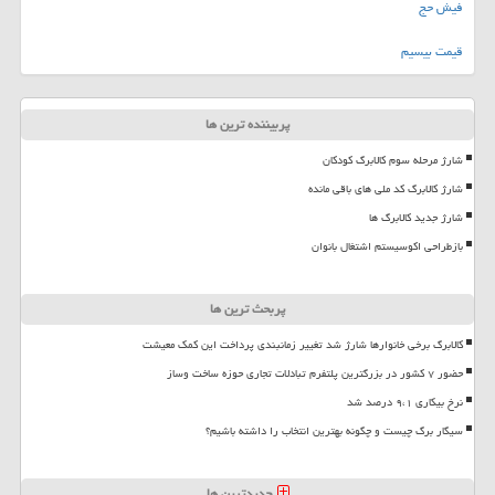
فیش حج
قیمت بیسیم
پربیننده ترین ها
شارژ مرحله سوم کالابرگ کودکان
شارژ کالابرگ کد ملی های باقی مانده
شارژ جدید کالابرگ ها
بازطراحی اکوسیستم اشتغال بانوان
پربحث ترین ها
کالابرگ برخی خانوارها شارژ شد تغییر زمانبندی پرداخت این کمک معیشت
حضور ۷ کشور در بزرگترین پلتفرم تبادلات تجاری حوزه ساخت وساز
نرخ بیکاری ۹،۱ درصد شد
سیگار برگ چیست و چگونه بهترین انتخاب را داشته باشیم؟
جدیدترین ها