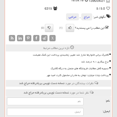
18:09:18
1396/04/21
6315
/ 5
5.0
تگهای خبر:
حراج
,
حراجی
این مطلب را می پسندید؟
(0)
(1)
X
تازه ترین مطالب مرتبط
کالابرگ برخی خانوارها شارژ شد تغییر زمانبندی پرداخت این کمک معیشت
نرخ بیکاری ۹،۱ درصد شد
تسویه کامل مطالبات فروشگاه های متصل به درگاه کالابرگ
پرداخت ۷۸۵ میلیارد تومان به مادران مشمول کارت امید مهر
نظرات بینندگان در مورد
نسخه دست نویس بربادرفته حراج شد
نظر شما در مورد
نسخه دست نویس بربادرفته حراج شد
نام:
ایمیل: