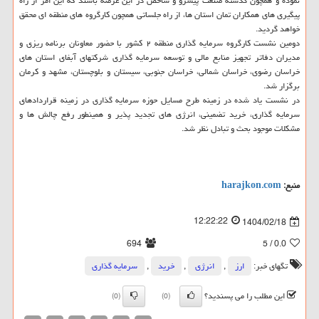
نموده و همچون گذشته صنعت پیشرو و شاخص در این عرصه باشند که این امر از راه
پیگیری های همکاران تمان استان ها، از راه جلساتی همچون کارگروه های منطقه ای محقق
خواهد گردید.
دومین نشست کارگروه سرمایه گذاری منطقه ۲ کشور با حضور معاونان برنامه ریزی و
مدیران دفاتر تجهیز منابع مالی و توسعه سرمایه گذاری شرکتهای آبفای استان های
خراسان رضوی، خراسان شمالی، خراسان جنوبی، سیستان و بلوچستان، مشهد و کرمان
برگزار شد.
در نشست یاد شده در زمینه طرح مسایل حوزه سرمایه گذاری در زمینه قراردادهای
سرمایه گذاری، خرید تضمینی، انرژی های تجدید پذیر و همینطور رفع چالش ها و
مشکلات موجود بحث و تبادل نظر شد.
منبع:
harajkon.com
12:22:22
1404/02/18
694
/ 5
0.0
تگهای خبر:
ارز
,
انرژی
,
خرید
,
سرمایه گذاری
این مطلب را می پسندید؟
(0)
(0)