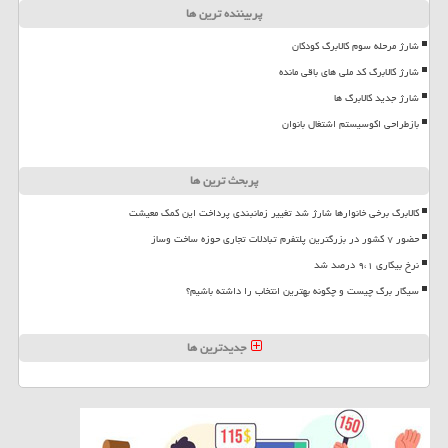
پربیننده ترین ها
شارژ مرحله سوم کالابرگ کودکان
شارژ کالابرگ کد ملی های باقی مانده
شارژ جدید کالابرگ ها
بازطراحی اکوسیستم اشتغال بانوان
پربحث ترین ها
کالابرگ برخی خانوارها شارژ شد تغییر زمانبندی پرداخت این کمک معیشت
حضور ۷ کشور در بزرگترین پلتفرم تبادلات تجاری حوزه ساخت وساز
نرخ بیکاری ۹،۱ درصد شد
سیگار برگ چیست و چگونه بهترین انتخاب را داشته باشیم؟
جدیدترین ها