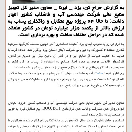
به گزارش حراج کن، یزد _ ایرنا _ معاون مدیر کل تجهیز
منابع مالی شرکت مهندسی آب و فاضلاب کشور اظهار
داشت: تا حالا ۶۴ پروژه بیع متقابل و واگذاری پساب به
ارزش بالاتر از یکصد هزار میلیارد تومان در کشور منعقد
شده که در مراحل مختلف ساخت و بهره برداری است.
به گزارش روابط عمومی آبفای یزد، "ملیحه اسکندری " در دومین نشست کارگروه سرمایه
گذاری منطقه ۲ کشور که به میزبانی شرکت آبفای استان یزد برگزار شد اضافه کرد: با
عنایت به اهمیت صیانت از منابع آبی و در کنار آن تأمین نیاز آبی صنایع در کشور،
ظرفیتهای قانونی موجود در مورد اجبار صنایع به استفاده از پساب در کل کشور و
بخصوص در استانهای واقع در فلات مرکزی همچون یزد به خوبی پیگیری شده است.
وی اظهار نمود:
صنعت
آب و فاضلاب بعنوان بخش پیشرو در حوزه جذب سرمایه گذار
تابحال توانسته است بخش زیادی از چالش های خویش را از راه مشارکت بخش غیردولتی
در توسعه و تکمیل طرح های این حوزه، مرتفع سازد.
معاون مدیر کل تجهیز منابع مالی شرکت مهندسی آب و فاضلاب کشور افزود: تابحال
انواع روش های مشارکت و قالب های قراردادی BOO، BOT، بیع متقابل غیره به خوبی
در صنعت پیاده سازی شده است.
اسکندری خاطرنشان کرد: در سالی که بعنوان سرمایه گذاری نام گذاری شده، همکاران ما
تمامی همت خویش را به کار بسته اند تا بتوانند در انتهای سال کارنامه موفقی را عرضه