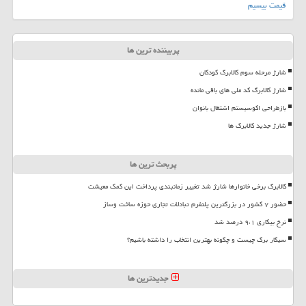
قیمت بیسیم
پربیننده ترین ها
شارژ مرحله سوم کالابرگ کودکان
شارژ کالابرگ کد ملی های باقی مانده
بازطراحی اکوسیستم اشتغال بانوان
شارژ جدید کالابرگ ها
پربحث ترین ها
کالابرگ برخی خانوارها شارژ شد تغییر زمانبندی پرداخت این کمک معیشت
حضور ۷ کشور در بزرگترین پلتفرم تبادلات تجاری حوزه ساخت وساز
نرخ بیکاری ۹،۱ درصد شد
سیگار برگ چیست و چگونه بهترین انتخاب را داشته باشیم؟
جدیدترین ها