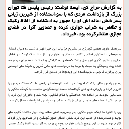
به گزارش حراج کن، ایسنا نوشت: رئیس پلیس فتا تهران
بزرگ از بازداشت مردی که با سوءاستفاده از شیرین زبانی
پسر شش ساله اش او را مجبور به استفاده از الفاظ رکیک
و تظاهر به شراب خواری کرده و تصاویر آنرا در فضای
مجازی منتشرکرده بود، خبرداد.
سرهنگ داوود معظمی گودرزی در تشریح جزئیات این خبر اظهار داشت: به دنبال انتشار
ویدیوهایی با محتوای فحاشی، تظاهر به مشروب خواری و... از جانب یک کودک در فضای
مجازی و عادی انگاری این عمل زشت که منجر به ناراحتی و ایجاد دغدغه برای مردم هم
شده بود، رسیدگی به مبحث با توجه به درخواست های مکرر کاربران شبکه های اجتماعی
برای برخورد قانونی با تولیدکننده این ویدئوها در دستورقرار گرفت.
رئیس پلیس فتای پایتخت افزود: در ادامه کارشناسان پلیس فتا تحقیقات خویش را
شروع کرده و باروش های فنی گرداننده صفحه اینستاگرامی منتسب به کودک مذکور را
شناسایی نمودند. در ادامه هم هماهنگی با مقام قضایی انجام شد و ماموران این فرد را
در در یکی از محله های جنوبی تهران بزرگ دستگیر و به پلیس فتا پایتخت منتقل کردند.
وی با اشاره به اینکه متهم مذکور، پدر پسربچه شش ساله بود، اظهار داشت: کلیپ های
تولید و منتشرشده از جانب این فرد نقض آشکار حقوق کودکان و از مصادیق بارز کودک
آزاری بود، علاوه بر آن ترویج شراب خواری، نوچه پروری، به کار بردن الفاظ رکیک جنسی