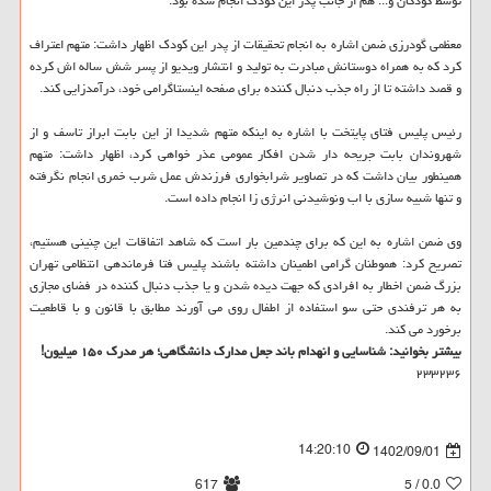
توسط کودکان و... هم از جانب پدر این کودک انجام شده بود.
معظمی گودرزی ضمن اشاره به انجام تحقیقات از پدر این کودک اظهار داشت: متهم اعتراف
کرد که به همراه دوستانش مبادرت به تولید و انتشار ویدیو از پسر شش ساله اش کرده
و قصد داشته تا از راه جذب دنبال کننده برای صفحه اینستاگرامی خود، درآمدزایی کند.
رئیس پلیس فتای پایتخت با اشاره به اینکه متهم شدیدا از این بابت ابراز تاسف و از
شهروندان بابت جریحه دار شدن افکار عمومی عذر خواهی کرد، اظهار داشت: متهم
همینطور بیان داشت که در تصاویر شرابخواری فرزندش عمل شرب خمری انجام نگرفته
و تنها شبیه سازی با اب ونوشیدنی انرژی زا انجام داده است.
وی ضمن اشاره به این که برای چندمین بار است که شاهد اتفاقات این چنینی هستیم،
تصریح کرد: هموطنان گرامی اطمینان داشته باشند پلیس فتا فرماندهی انتظامی تهران
بزرگ ضمن اخطار به افرادی که جهت دیده شدن و یا جذب دنبال کننده در فضای مجازی
به هر ترفندی حتی سو استفاده از اطفال روی می آورند مطابق با قانون و با قاطعیت
برخورد می کند.
بیشتر بخوانید:
شناسایی و انهدام باند جعل مدارک دانشگاهی؛ هر مدرک ۱۵۰ میلیون!
۲۳۳۲۳۶
14:20:10
1402/09/01
617
/ 5
0.0