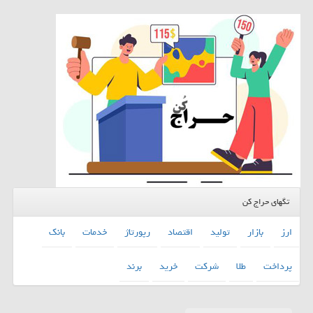
تگهای حراج کن
ارز
بازار
تولید
اقتصاد
رپورتاژ
خدمات
بانك
پرداخت
طلا
شركت
خرید
برند