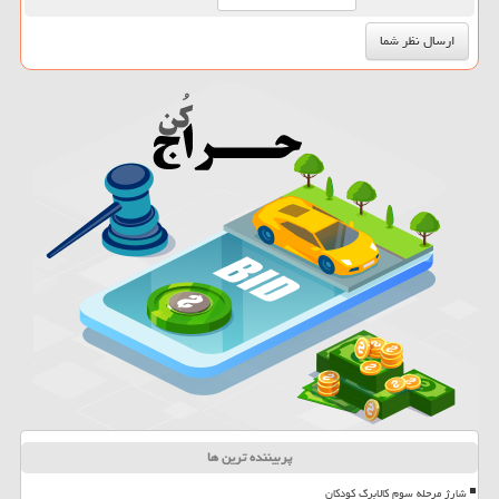
پربیننده ترین ها
شارژ مرحله سوم کالابرگ کودکان