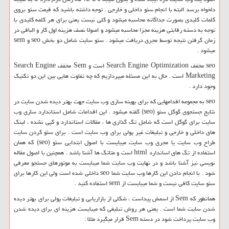
دلخواه برسد البته با انجام سئو داخلی و خارجی . توجه داشته باشید که قیمت سئو بروی
کلمات کلیدی بصورت جداگانه محاسبه میشود و کلی نیست یعنی برای هر کلمه کلیدی با
توجه به دسته رقابتی هزینه مجزا محاسبه میشود و اصولا نصف هزینه اول کار و الباقی در
زمان گرفتن نتیجه توسط مجری دریافت میشود . سئو سایت شامل دو بخش
seo
و
sem
میشود .
seo
مخفف
Search Engine Optimization
است و
Sem
مخفف
Search Engine
Marketing
است . حال به این مسئله میپردازیم که چه تفاوت هایی بین این دو تکنیک
وجود دارد .
seo
به مجموعه اقدامهایی که برای بهینه سازی وب سایت جهت بهتر دیده شدن سایت در
نتایج جستجوی گوگل سئو (
seo
) گفته میشود . این اقدامات شامل استاندارد سازی وب
سایت برای گوگل است که شامل تگ گذاری ها ، مقالات استاندارد و کپی نشده ، لینک
های داخلی و خارجی و تبلیغات غیر پولی برای وب سایت است . برای سئو کردن سایت
طراح وب سایت یا مجری وب سایت میبایست با اصول ابتدایی سئو (
seo
) که همان
استفاده از تگ های اساندارد
html
است و متاتگ ها آشنا باشد . همچنین با اصول مقاله
نویسی نیز آشنا باشد و در نهایت وب سایت شما میبایست به موتورهای جستجو معرفی
شود . با انجام دادن این کارها وب سایت شما
seo
داخلی شده است ولی این کارها برای
سئو سایت کافی نیست و شما میبایست از
sem
استفاده کنید .
همانطور که
Sem
از اسمش پیداست ، شکلی از بازاریابی و تبلیغات پولی برای بهتر دیده
شدن سایت شما است . یعنی هر روش تبلیغی که میبایست هزینه ای برای دیده شدن
وب سایت پرداخت شود در دسته
Sem
قرار میگیرد مثلا :