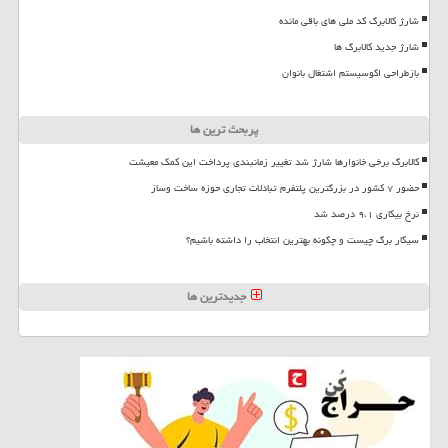
شارژ کالابرگ کد ملی های باقی مانده
شارژ جدید کالابرگ ها
بازطراحی اکوسیستم اشتغال بانوان
پربحث ترین ها
کالابرگ برخی خانوارها شارژ شد تغییر زمانبندی پرداخت این کمک معیشت
حضور ۷ کشور در بزرگترین پلتفرم تبادلات تجاری حوزه ساخت وساز
نرخ بیکاری ۹،۱ درصد شد
سیگار برگ چیست و چگونه بهترین انتخاب را داشته باشیم؟
جدیدترین ها