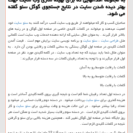
بهتر دیده شدن سایت در نتایج جستجوی گوگل سئو گفته
می شود.
صاحبان کسب و کار که میخواهند از طریق وب سایت کسب درآمد کنند به
سئو سایت
خود
اهمیت میدهند و میخواند در کلمات کلیدی خاصی در صفحه اول گوگل و در رتبه های
بالاتر قرار گیرند . به عنوان مثال سایتی که ارائه دهنده خدمات وب سایت است کلماتی
مثل
طراحی سایت
،
سئو سایت
و برنامه نویسی سایت برایش مهم است . قیمت آمدن
کلمات کلیدی در صفحه اول گوگل بستگی به سختی کلمات و رقابتی بودن آن دارد . به
عنوان مثال شما باید ببینید که چه تعداد وب سایت ، در کلمه کلیدی مورد نظر در صفحه
اول قرار میگیرند و با توجه به تعداد رقیبان کلمات در سه دسته قرار میگیرند :
کلمات با رقابت متوسط رو به آسان
کلمات با رقابت متوسط رو به بالا
کلمات با رقابت بالا
در دسته اول تعداد رقیبان شما کم است و نتیجه گیری بروی کلمه کلیدی آسانتر است و
هزینه کمتری برای
سئو سایت
پرداخت میشود . در دسته دوم رقابت حساس تر میشود و
تعداد رقبا بیشتر میشود . در این حالت هزینه و وقت بیشتری برای
سئو سایت
و کار
بروی کلمات کلیدی لازم است . در دسته سوم رقابت بسیار شدید است و ممکن است هر
روز جایگاه شما در صفحه اول گوگل تغییر کند ، همچننین هزینه بالایی برای سئو و گرفتن
نتیجه در کلمات کلیدی لازم است .
اصولا یک وب سایت تازه ایجاد شده و بدون نتیجه 6 تا 12 ماه زمان لازم دارد تا به نتیجه