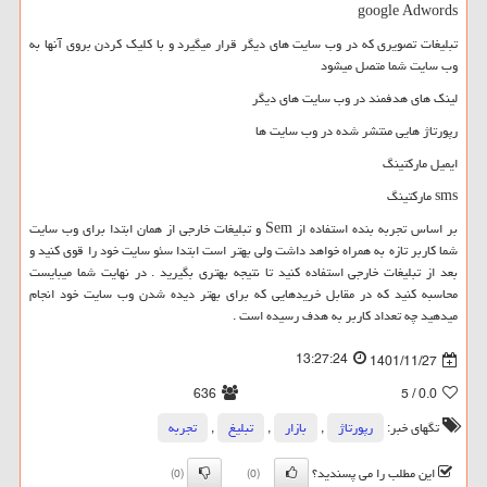
google Adwords
تبلیغات تصویری که در وب سایت های دیگر قرار میگیرد و با کلیک کردن بروی آنها به
وب سایت شما متصل میشود
لینک های هدفمند در وب سایت های دیگر
رپورتاژ هایی منتشر شده در وب سایت ها
ایمیل مارکتینگ
sms
مارکتینگ
بر اساس تجربه بنده استفاده از
Sem
و تبلیغات خارجی از همان ابتدا برای وب سایت
شما کاربر تازه به همراه خواهد داشت ولی بهتر است ابتدا سئو سایت خود را قوی کنید و
بعد از تبلیغات خارجی استفاده کنید تا نتیجه بهتری بگیرید . در نهایت شما میبایست
محاسبه کنید که در مقابل خریدهایی که برای بهتر دیده شدن وب سایت خود انجام
میدهید چه تعداد کاربر به هدف رسیده است .
13:27:24
1401/11/27
636
/ 5
0.0
تگهای خبر:
رپورتاژ
,
بازار
,
تبلیغ
,
تجربه
این مطلب را می پسندید؟
(0)
(0)