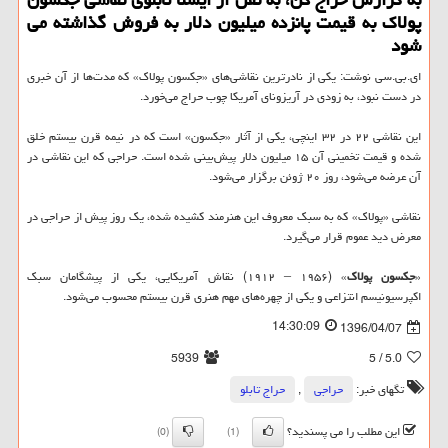
پولاك به قیمت پانزده میلیون دلار به فروش گذاشته می
شود
ای.بی.سی نوشت: یكی از نادرترین نقاشی‌های «جكسون پولاك» كه مدت‌ها از آن خبری
در دست نبود، به زودی در آریزونای آمریكا چوب حراج می‌خورد.
این نقاشی ۲۲ در ۳۲ اینچی، یكی از آثار «جكسون» است كه در نیمه قرن بیستم خلق
شده و قیمت تخمینی آن ۱۵ میلیون دلار پیش‌بینی شده است. حراجی كه این نقاشی در
آن عرضه می‌شود، روز ۲۰ ژوئن برگزار می‌شود.
نقاشی «پولاك» كه به سبك معروف این هنرمند كشیده شده، یك روز پیش از حراجی در
معرض دید عموم قرار می‌گیرد.
«
جكسون پولاك
» (۱۹۵۶ – ۱۹۱۲) نقاش آمریكایی، یكی از پیشگامان سبك
اكپرسیونیسم انتزاعی و یكی از چهره‌های مهم هنری قرن بیستم محسوب می‌شود.
14:30:09
1396/04/07
5939
/ 5
5.0
تگهای خبر:
حراجی
,
حراج تابلو
این مطلب را می پسندید؟
(0)
(1)