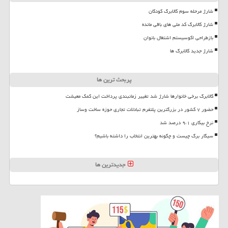
شارژ مرحله سوم کالابرگ کودکان
شارژ کالابرگ کد ملی های باقی مانده
بازطراحی اکوسیستم اشتغال بانوان
شارژ جدید کالابرگ ها
پربحث ترین ها
کالابرگ برخی خانوارها شارژ شد تغییر زمانبندی پرداخت این کمک معیشت
حضور ۷ کشور در بزرگترین پلتفرم تبادلات تجاری حوزه ساخت وساز
نرخ بیکاری ۹،۱ درصد شد
سیگار برگ چیست و چگونه بهترین انتخاب را داشته باشیم؟
جدیدترین ها