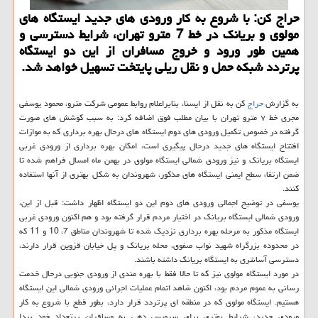
حراج کن: با شروع به کار ورودی های جدید ایستگاه های
مولوی و بریانک در خط 7 مترو تهران، شرایط دسترسی و
همین طور ورود و خروج مسافران از این دو ایستگاه
پرتردد شبکه حمل و نقل ریلی پایتخت تسهیل خواهد شد.
به گزارش
حراج
کن به نقل از ایسنا، بنابراعلام روابط عمومی شرکت مترو، محمود یوسفی
مجری خط ۷ مترو تهران با بیان مطلب فوق اضافه کرد: به سبب کوشش های صورت
گرفته در خصوص تکمیل ورودی های دوم ایستگاه های درحال بهره برداری که به موازات
افتتاح ایستگاه های جدید درحال پیگیری است، امکان بهره برداری از ورودی غربی
ایستگاه بریانک و نیز ورودی شمالی ایستگاه مولوی در بهمن ماه امسال فراهم شده تا
ضمن ارتقاء سطح ایمنی ایستگاه های مذکور، شهروندان به شکل بهتری از آنها استفاده
کنند.
یوسفی در توضیح اجمالی ورودی های دوم این دو ایستگاه اظهار داشت: قبل از این،
ورودی شمالی ایستگاه بریانک در اختیار مردم قرار گرفته بود و هم اکنون ورودی غربی
ایستگاه مذکور به مرحله بهره برداری نزدیک شده تا شهروندان مناطق 7، 10 و 11 که
در محدوده بزرگراه شهید نواب صفوی، محله بریانک و پل خیابان قزوین قرار دارند،
دسترسی آسانتری به ایستگاه بریانک داشته باشند.
در مورد ایستگاه مولوی نیز که تا حالا فقط با بهره مندی از ورودی جنوبی درحال خدمت
رسانی به عموم مردم بود، اکنون شاهد اتمام عملیات اجرائی ورودی شمالی این ایستگاه
هستیم. ایستگاه مولوی که در منطقه ای پرتردد قرار دارد، بطور قطع با شروع به کار
ورودی جدید، شرایط بهتری برای سرویس دهی به مسافران پرتعداد خود پیدا