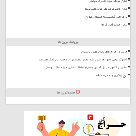
شارژ مرحله سوم کالابرگ کودکان
شارژ کالابرگ کد ملی های باقی مانده
بازطراحی اکوسیستم اشتغال بانوان
شارژ جدید کالابرگ ها
پربحث ترین ها
خرید در حراج های پایان فصل تابستان
کالابرگ برخی خانوارها شارژ شد تغییر زمانبندی پرداخت این کمک معیشت
حضور ۷ کشور در بزرگترین پلتفرم تبادلات تجاری حوزه ساخت وساز
نرخ بیکاری ۹،۱ درصد شد
جدیدترین ها