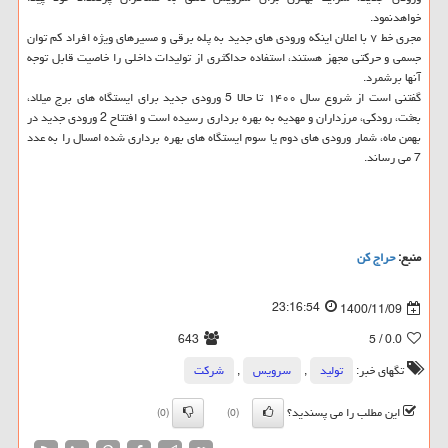
خواهدنمود.
مجری خط ۷ با اعلان اینکه ورودی های جدید به پله برقی و مسیرهای ویژه افراد کم توان
جسمی و حرکتی مجهز هستند، استفاده حداکثری از تولیدات داخلی را خاصیت قابل توجه
آنها برشمرد.
گفتنی است از شروع سال ۱۴۰۰ تا حالا 5 ورودی جدید برای ایستگاه های برج میلاد،
بعثت، رودکی، مرزداران و مهدیه به بهره برداری رسیده است و افتتاح 2 ورودی جدید در
بهمن ماه، شمار ورودی های دوم یا سوم ایستگاه های بهره برداری شده امسال را به عدد
7 می رساند.
منبع:
حراج كن
23:16:54
1400/11/09
643
/ 5
0.0
تگهای خبر:
تولید
,
سرویس
,
شركت
این مطلب را می پسندید؟
(0)
(0)