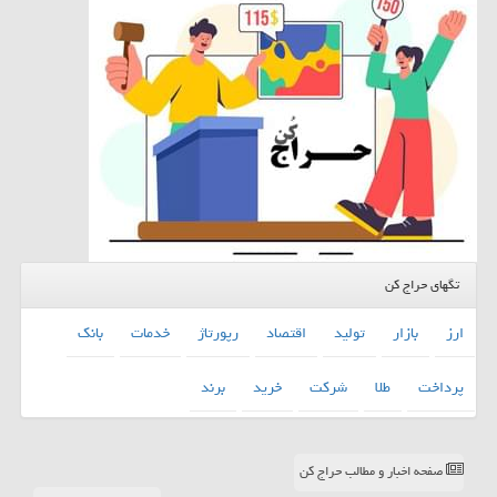
تگهای حراج کن
ارز
بازار
تولید
اقتصاد
رپورتاژ
خدمات
بانك
پرداخت
طلا
شركت
خرید
برند
صفحه اخبار و مطالب حراج کن