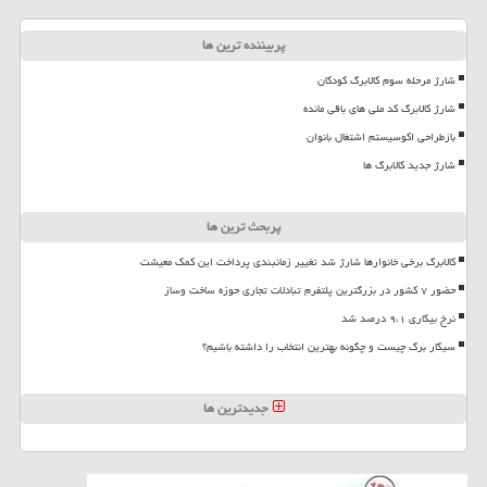
پربیننده ترین ها
شارژ مرحله سوم کالابرگ کودکان
شارژ کالابرگ کد ملی های باقی مانده
بازطراحی اکوسیستم اشتغال بانوان
شارژ جدید کالابرگ ها
پربحث ترین ها
کالابرگ برخی خانوارها شارژ شد تغییر زمانبندی پرداخت این کمک معیشت
حضور ۷ کشور در بزرگترین پلتفرم تبادلات تجاری حوزه ساخت وساز
نرخ بیکاری ۹،۱ درصد شد
سیگار برگ چیست و چگونه بهترین انتخاب را داشته باشیم؟
جدیدترین ها