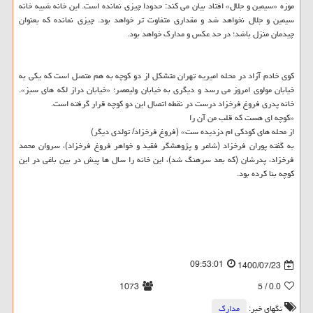
موزه «سیمین و جلال» افتاد بیان می کند: حدودا چیزی نمانده است. این خانه شبیه خانه
سیمین و جلال نخواهد شد و مقداری متفاوت تر خواهد بود. چیزی نمانده که بعنوان
چیدمان منزل باشد؛ در حد عکس و مدارک خواهد بود.
کوی خادم آزاد در محله امیریه تهران متشکل از دو کوچه به هم متصل است که یکی به
خیابان مولوی امروز می رسد و دیگری به خیابان ولیعصر؛ «خیابان دراز لکه های سبز».
خانه پدری فروغ فرخزاد درست در نقطه اتصال این دو کوچه قرار گرفته است.
«کوچه ای هست که قلب من آن را
از محله های کودکی ام دزدیده ست» (فروغ فرخزاد/ تولدی دیگر)
به گفته پوران فرخزاد (شاعر و پژوهشگر فقید و خواهر فروغ فرخزاد)، سروان محمد
فرخزاد، پدرشان (که بعد سرهنگ شد)، این خانه را سال ها پیش در بین باغی در این
کوچه بنا کرده بود.
09:53:01
1400/07/23
1073
/ 5
0.0
تگهای خبر:
مدارك