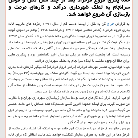
سرانجام به تملک شهرداری درآمد و کارهای مرمت و
بازسازی آن شروع خواهد شد.
به گزارش
حراج
کن به نقل از ایسنا، دست کم از سال ۱۳۹۱ زمزمه های تخریب خانه
پدری فروغ فرخزاد (شاعر معاصر متولد ۱۳۱۳ و درگذشته ۱۳۴۵) واقع در انتهای کوچه
خادم آزاد در محله امیریه تهران توسط مالکان این خانه شنیده می شد که در سال ۱۳۹۷
بار دیگر قوت گرفت. در پی این مساله شهرداری تهران قول هایی برای حفظ این خانه داد
و سازمان وقت میراث فرهنگی هم مهرماه همان سال آگاهی داد که خانه به ثبت ملی
رسیده است. اما وضعیت این خانه در یکی دو سال اخیر نامشخص بود و پیگیری هایی
برای حفظ آن وجود داشت تا اینکه سرانجام به تملک شهرداری درآمد.
دیانا قوقاسیان، همسر مهرداد فرخزاد (برادر فروغ فرخزاد) که پیگیر کارهای خانه پدری
فروغ فرخزاد بوده است به ایسنا می گوید: کارهای تملک روز چهارشنبه (۲۲ مهرماه) به
انجام رسید و توانستند خانه را بگیرند برای اینکه کسی که ساکن بود، سخت می خواست
بلند شود. قبلا هم کارهای ثبت ملی این خانه انجام شده است و ان شاءالله از هفته آتی
کارهای مرمت خانه شروع و به زودی به روی علاقه مندان باز می شود.
او می افزاید: قرار شد کارهای مرمت توسط سازمان زیباسازی شهرداری تهران و با نظارت
من صورت گیرد، برای اینکه حدودا آخرین کسی هستم که همه مسائل را می داند. همسر
من کوچک ترین فرد خانواده بود و دائم به آن خانه می رفتیم، توضیحات را داریم، از قبل
هم نقشه اولیه را برای شهرداری آماده کرده ام و امیدوار هستم خانه هرچه سریعتر به
روز اول برگردد و موزه ای شود برای آیندگان.
عروس خانواده فرخزاد درباره جزییات این خانه موزه و اینکه آیا اشیاء باقی مانده از
فرخزادها در این خانه به معرض نمایش گذاشته خواهد شد مانند اتفاقی که برای خانه