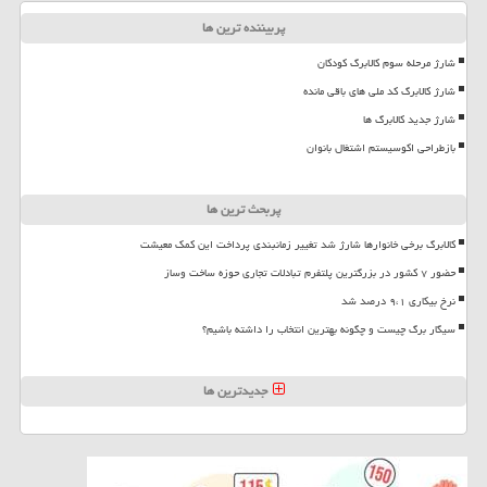
پربیننده ترین ها
شارژ مرحله سوم کالابرگ کودکان
شارژ کالابرگ کد ملی های باقی مانده
شارژ جدید کالابرگ ها
بازطراحی اکوسیستم اشتغال بانوان
پربحث ترین ها
کالابرگ برخی خانوارها شارژ شد تغییر زمانبندی پرداخت این کمک معیشت
حضور ۷ کشور در بزرگترین پلتفرم تبادلات تجاری حوزه ساخت وساز
نرخ بیکاری ۹،۱ درصد شد
سیگار برگ چیست و چگونه بهترین انتخاب را داشته باشیم؟
جدیدترین ها