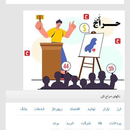
تگهای حراج کن
ارز
بازار
تولید
اقتصاد
رپورتاژ
خدمات
بانك
پرداخت
طلا
شركت
خرید
برند