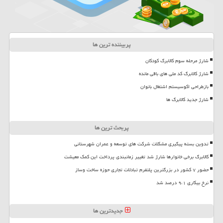
پربیننده ترین ها
شارژ مرحله سوم کالابرگ کودکان
شارژ کالابرگ کد ملی های باقی مانده
بازطراحی اکوسیستم اشتغال بانوان
شارژ جدید کالابرگ ها
پربحث ترین ها
تدوین بسته پیگیری مشکلات شرکت های توسعه و عمران شهرستانی
کالابرگ برخی خانوارها شارژ شد تغییر زمانبندی پرداخت این کمک معیشت
حضور ۷ کشور در بزرگترین پلتفرم تبادلات تجاری حوزه ساخت وساز
نرخ بیکاری ۹،۱ درصد شد
جدیدترین ها