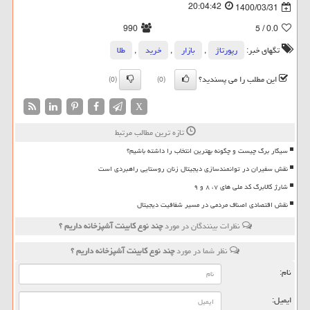
20:04:42
1400/03/31
990
/ 5
0.0
تگهای خبر:
رپورتاژ
,
بازار
,
خرید
,
طلا
این مطلب را می پسندید؟
(0)
(0)
X
تازه ترین مطالب مرتبط
سیگار برگ چیست و چگونه بهترین انتخاب را داشته باشیم؟
نقش سفیران در توانمندسازی دیجیتال زنان روستایی راهبردی است
شارژ کالابرگ کد ملی های ۷، ۸ و ۹
نقش اقتصادی اصناف مردمی در مسیر شفافیت دیجیتال
نظرات بینندگان در مورد
چند نوع كابینت آشپزخانه داریم ؟
نظر شما در مورد
چند نوع كابینت آشپزخانه داریم ؟
نام:
ایمیل: