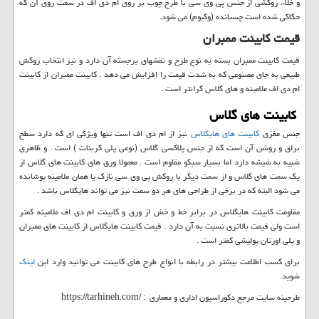
و خلاء، روکشی از جنس پی وی سی با طرح چوب بر روی ام دی اف در سمت روی آن که
حکاکی شده است چسبانده (وکیوم) می شود.
قیمت کابینت ممبران
قیمت کابینت ممبران بسته به نوع طرح و نقشهای برجسته آن دارد و نیز انتخاب روکش
طبیعی به جای مصنوعی که به شدت قیمت را افزایش می دهد . کابینت ممبران از کابینت
ام دی اف ملامینه و های گلاس گرانتر است .
کابینت های گلاس
جنس مغزی
کابینت های هایگلاس
نیز از ام دی اف است تنها ویژگی ای که دارد سطح
براق و روشن آن است که از جنس پلاکسی گلاس (نوعی پلی کربنات ) است . و ظاهری
شبیه به شیشه دارد اما بسیار سبکو مقاوم است . معمولا ورق های کابینت های گلاس از
یک سمت های گلاس و از سمت دیگر با روکش پی وی سی نازک یا همان ملامینه پوشانده
می شود البته که در برخی از طراحی های هر دو سمت نیز می تواند هایگلاس باشد .
مقاومت کابینت هایگلاس در برابر خط و خش از ورق و کابینت ام دی اف ملامینه کمتر
است ولی قیمت بالاتری نسبت به آن دارد . قیمت کابینت هایگلاس از کابینت های ممبران
و پلی اورتان پولیشی کمتر است .
برای کسب اطلاعت بیشتر در رابطه با انواع طرح های کابینت می توانید وارد این
لینک
شوید.
طرحینه سایت مرجع دکوراسیون اداری و معماری :
https://tarhineh.com/