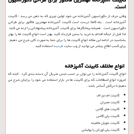
است.
وقتی حرف از دکوراسیون آشپزخانه می شود اولین چیزی که به ذهن می رسد ؛ کابینت
آشپزخانه است . بله کاملا درست است کابینت آشپزخانه مهمترین فاکتور برای طراحی
دکوراسیون است . همیشه پیمانکارها برای کابینت آشپزخانه پیشنهاداتی را ارئه می کنند
لذا قبل از اینکه اقدام به خرید یا بستن قرارداد کنید بهتر است انواع کابینت ها را بهتر
بشناسید در ادامه این مقاله انواع کابینت ها را برای شما به صورت کلی شرح می دهیم .
برای کسب اطلاع بیشتر می توانید از وب سایت
طرحینه
استفاده کنید .
انواع مختلف کابینت آشپزخانه
انواع کابینت آشپزخانه را می توان بر حسب جنس متریال آن دسته بندی کرد . البته که
امروزه انواع اصطلاحات که برای کابینت ها در بازار استفاده می شود را برایتان شرح می
دهیم تا درکش آسانتر باشد .
کابینت ام دی اف
کابینت ممبران
کابینت های گلاس
کابینت پلی گلاس
کابینت نئوپان ملامینه
کابینت پلی اورتان یا پولیشی