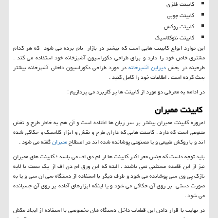
کابینت فلزی
کابینت چوبی
کابینت روکش
کابینت نئوکلاسیک
این موارد انواع کابینت هایی است که بیشتر در بازار نام برده می شود که هر کدام
مشتری خاص خود را دارد و برای طراحی دکوراسیون آشپزخانه خود استفاده می کند .
طرحینه در بخش
دیزاین آشپزخانه
در مورد طراحی دکوراسیون داخلی آشپزخانه بیشتر
بحث کرده است . اطلاعات خود را کامل کنید .
در ادامه به معرفی دو مورد از کابینت ها پر کاربرد می پردازیم :
کابینت ممبران
امروزه کابینت ممبران بیشتر بر سر زبان ها افتاده است و آن هم به خاطر طرح و نقش
متنوعی است که دارد . کابینت هایی که دارای طرح و نقش و ابزار کلاسیک و حکاکی شده
اند و با روکش طبیعی و یا مصنوعی پوشانده شده اند در اصطلاح
ممبران
گفته می شود .
باید توجه داشت که جنس مغز اکثر کابینت ها از ام دی اف می باشد ؛ کابینت های ممبران
نیز از این قاعده مستثنی نمی باشند . البته که این ورق ام دی اف از یک سمت با لایه
نازک پی وی سی پوشانده می شود و طرف دیگر با استفاده از دستگاه سی ان سی و یا به
صورت دستی بر روی آن حکاکی می شود و یا اینکه ابزارهای آماده بر روی آن چسبانده
می شود .
در نهایت با قرار دادن این قطعات داخل دستگاه های مخصوصی با استفاده از ایجاد مکش