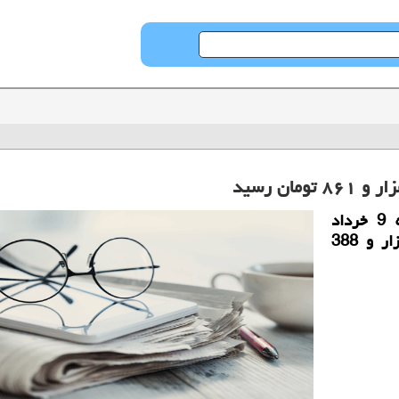
قیمت هر دلار آمریکا(اسکناس) امروز یکشنبه 9 خرداد
1400 در صرافی های بانکی برای خرید 23 هزار و 388