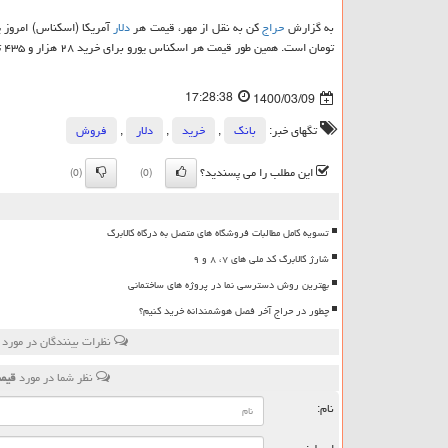
به گزارش
حراج
کن به نقل از مهر، قیمت هر
دلار
آمریکا (اسکناس) امروز یکشنبه ۹ خرداد ۱۴۰۰ در صرافی های بانکی برای خرید ۲۳ 
تومان است. همین طور قیمت هر اسکناس یورو برای خرید ۲۸ هزار و ۴۳۵ تومان و برای فروش ۲۹ هزار و ۱۰ تومان است.
17:28:38
1400/03/09
تگهای خبر:
بانك
,
خرید
,
دلار
,
فروش
این مطلب را می پسندید؟
(0)
(0)
تسویه کامل مطالبات فروشگاه های متصل به درگاه کالابرگ
شارژ کالابرگ کد ملی های ۷، ۸ و ۹
بهترین روش دسترسی نما در پروژه های ساختمانی
چطور در حراج آخر فصل هوشمندانه خرید کنیم؟
نظرات بینندگان در مورد
نظر شما در مورد
قیمت دلار آم
نام: