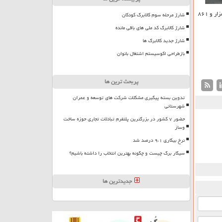
۲۳ هزار و ۸۶۱
شارژ مرحله سوم کالابرگ کودکان
شارژ کالابرگ کد ملی های باقی مانده
شارژ جدید کالابرگ ها
بازطراحی اکوسیستم اشتغال بانوان
پربحث ترین ها
تدوین بسته پیگیری مشکلات شرکت های توسعه و عمران
شهرستانی
حضور ۷ کشور در بزرگترین پلتفرم تبادلات تجاری حوزه ساخت
وساز
نرخ بیکاری ۹،۱ درصد شد
سیگار برگ چیست و چگونه بهترین انتخاب را داشته باشیم؟
جدیدترین ها