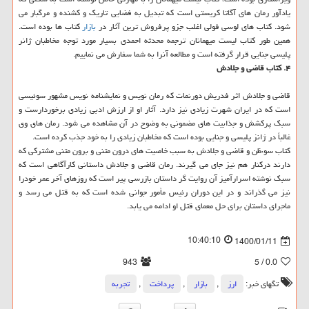
یادآور رمان های آگاتا کریستی است که تبدیل به فضایی تاریک و کشنده و مرگبار می
شود. کتاب های لوسی فولی اغلب جزو پرفروش ترین آثار در
بازار
کتاب ها بوده است.
همین طور کتاب لیست میهمانان ترجمه محدثه احمدی بسیار مورد توجه مخاطبان ژانر
پلیسی جنایی قرار گرفته است و مطالعه آنرا به شما سفارش می نماییم.
۴. کتاب قاضی و جلادش
قاضی و جلادش اثر فدریش دورنمات که رمان نویس و نمایشنامه نویس مشهور سوئیسی
است که در ایران شهرت زیادی نیز دارد. آثار او از ارزش ادبی زیادی برخوردارست و
سبک پرکشش و جذابیت های مضمونی به وضوح در آن مشاهده می شود. رمان های وی
غالباً در ژانز پلیسی و جنایی بوده است که مخاطبان زیادی را به خود جذب کرده است.
کتاب سوءظن و قاضی و جلادش به سبب خاصیت های درون متنی و برون متنی مشترکی که
دارند درکنار هم نیز جای می گیرند. رمان قاضی و جلادش داستانی کارآگاهی است که
سبک نوشته اسرارآمیز آن روایت گر داستان بازرسی پیر است که روزهای آخر عمر خودرا
نیز می گذراند و در این دوران رئیس مأمور جوانی شده است که به قتل می رسد و
ماجرای داستان برای حل معمای قتل او ادامه می یابد.
10:40:10
1400/01/11
943
/ 5
0.0
تگهای خبر:
ارز
,
بازار
,
پرداخت
,
تجربه