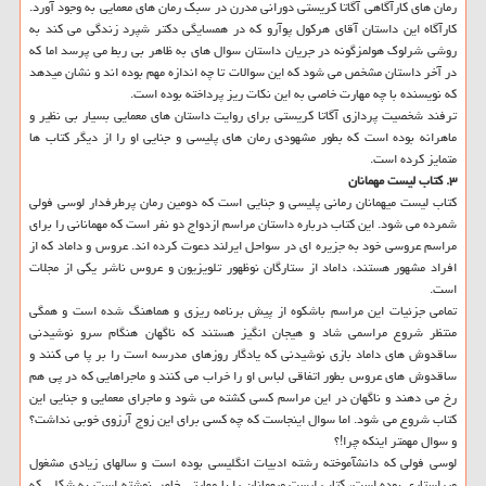
رمان های کارآگاهی آگاتا کریستی دورانی مدرن در سبک رمان های معمایی به وجود آورد.
کارآگاه این داستان آقای هرکول پوآرو که در همسایگی دکتر شپرد زندگی می کند به
روشی شرلوک هولمزگونه در جریان داستان سوال های به ظاهر بی ربط می پرسد اما که
در آخر داستان مشخص می شود که این سوالات تا چه اندازه مهم بوده اند و نشان میدهد
که نویسنده با چه مهارت خاصی به این نکات ریز پرداخته بوده است.
ترفند شخصیت پردازی آگاتا کریستی برای روایت داستان های معمایی بسیار بی نظیر و
ماهرانه بوده است که بطور مشهودی رمان های پلیسی و جنایی او را از دیگر کتاب ها
متمایز کرده است.
۳. کتاب لیست مهمانان
کتاب لیست میهمانان رمانی پلیسی و جنایی است که دومین رمان پرطرفدار لوسی فولی
شمرده می شود. این کتاب درباره داستان مراسم ازدواج دو نفر است که مهمانانی را برای
مراسم عروسی خود به جزیره ای در سواحل ایرلند دعوت کرده اند. عروس و داماد که از
افراد مشهور هستند، داماد از ستارگان نوظهور تلویزیون و عروس ناشر یکی از مجلات
است.
تمامی جزئیات این مراسم باشکوه از پیش برنامه ریزی و هماهنگ شده است و همگی
منتظر شروع مراسمی شاد و هیجان انگیز هستند که ناگهان هنگام سرو نوشیدنی
ساقدوش های داماد بازی نوشیدنی که یادگار روزهای مدرسه است را بر پا می کنند و
ساقدوش های عروس بطور اتفاقی لباس او را خراب می کنند و ماجراهایی که در پی هم
رخ می دهند و ناگهان در این مراسم کسی کشته می شود و ماجرای معمایی و جنایی این
کتاب شروع می شود. اما سوال اینجاست که چه کسی برای این زوج آرزوی خوبی نداشت؟
و سوال مهمتر اینکه چرا!؟
لوسی فولی که دانشآموخته رشته ادبیات انگلیسی بوده است و سالهای زیادی مشغول
ویراستاری بوده است، کتاب لیست میهمانان را با مهارتی خاص نوشته است به شکلی که