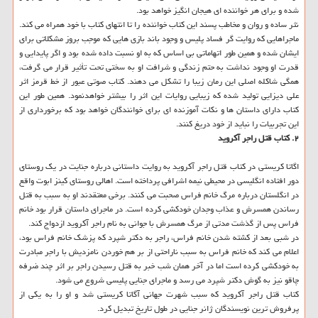
شده و برای هر خواننده ای هیجان انگیز خواهد بود.
نثر ساده و روان و مخاطب پسند این کتاب خواننده را تا انتهای کتاب با خود همراه می کند.
ماجراهایی که روایت گر فساد پلیس و وجود باند بازی هایی که موجب بروز مشکلاتی برای
ایشان شده و همین طور اتهاماتی بی اساس که به او نسبت داده شده بود و اگر پایدایی و
قدرت او وجود نداشت به حتم زندگی و شرافت او به سختی تحت تأثیر قرار می گرفت،
همگی شاکله اصلی این رمان زیبا را تشکل می دهند. کتاب صوتی عبور از خط قرمز اثر
علی دیزایی تولید شده که زیبایی روایات این اثر را بیشتر خواهدنمود. همین طور این
کتاب دارای داستان ها و نکات آموزنده ای برای خوانندگان خواهد بود که برخورداری از
این تجربیات را نباید از خود دریغ کنند.
۲. کتاب قتل راجر آکروید
اگاتا کریستی در کتاب قتل راجر آکروید به روایت داستانی درباره جنایت در یک روستای
دور افتاده انگلیسی در محیطی نیمه اشرافی پرداخته است. اهالی روستای کینز ابوت واقع
در انگلستان درباره مرگ خانم فراس صحبت می کنند. برخی معتقدند او به سبب به قتل
رساندن همسرش و عذاب وجدان خودکشی کرده است. در ماجرای داستان قرار بود خانم
فراس پس از گذشت مدتی از مرگ همسرش با جوانی به نام راجر آکروید ازدواج کند.
در شبی بعد از کشته شدن خانم فراس، راجر به دکتر شپرد که پزشک خانم فراس بود،
اعلام می کند که خانم فراس به سبب ناراحتی از بر هم خوردن نامزدیش با راجر مبادرت
به خودکشی کرده است اما در آخر همان شب خبر به قتل رسیدن راجر بر اثر چند ضرفه
چاقو نیز به گوش دکتر شپرد می رسد و ماجرای جنایی پلیسی شروع می شود.
کتاب قتل راجر آکروید که سبب شهرت جهانی آگاتا کریستی شد و او را به یکی از
پرفروش ترین نویسندگان ژانر جنایی در طول تاریخ تبدیل کرد.