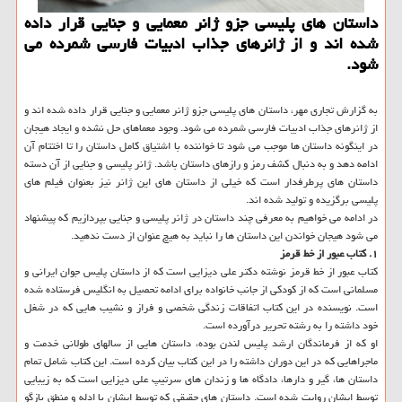
داستان های پلیسی جزو ژانر معمایی و جنایی قرار داده
شده اند و از ژانرهای جذاب ادبیات فارسی شمرده می
شود.
به گزارش تجاری مهر، داستان های پلیسی جزو ژانر معمایی و جنایی قرار داده شده اند و
از ژانرهای جذاب ادبیات فارسی شمرده می شود. وجود معماهای حل نشده و ایجاد هیجان
در اینگونه داستان ها موجب می شود تا خواننده با اشتیاق کامل داستان را تا اختتام آن
ادامه دهد و به دنبال کشف رمز و رازهای داستان باشد. ژانر پلیسی و جنایی از آن دسته
داستان های پرطرفدار است که خیلی از داستان های این ژانر نیز بعنوان فیلم های
پلیسی برگزیده و تولید شده اند.
در ادامه می خواهیم به معرفی چند داستان در ژانر پلیسی و جنایی بپردازیم که پیشنهاد
می شود هیجان خواندن این داستان ها را نباید به هیچ عنوان از دست ندهید.
۱. کتاب عبور از خط قرمز
کتاب عبور از خط قرمز نوشته دکتر علی دیزایی است که از داستان پلیس جوان ایرانی و
مسلمانی است که از کودکی از جانب خانواده برای ادامه تحصیل به انگلیس فرستاده شده
است. نویسنده در این کتاب اتفاقات زندگی شخصی و فراز و نشیب هایی که در شغل
خود داشته را به رشته تحریر درآورده است.
او که از فرماندگان ارشد پلیس لندن بوده، داستان هایی از سالهای طولانی خدمت و
ماجراهایی که در این دوران داشته را در این کتاب بیان کرده است. این کتاب شامل تمام
داستان ها، گیر و دارها، دادگاه ها و زندان های سرتیپ علی دیزایی است که به زیبایی
توسط ایشان روایت شده است. داستان های حقیقی که توسط ایشان با ادله و منطق بازگو