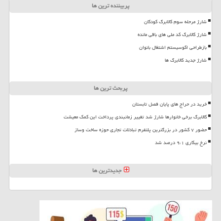
پربیننده ترین ها
شارژ مرحله سوم کالابرگ کودکان
شارژ کالابرگ کد ملی های باقی مانده
بازطراحی اکوسیستم اشتغال بانوان
شارژ جدید کالابرگ ها
پربحث ترین ها
خرید در حراج های پایان فصل تابستان
کالابرگ برخی خانوارها شارژ شد تغییر زمانبندی پرداخت این کمک معیشت
حضور ۷ کشور در بزرگترین پلتفرم تبادلات تجاری حوزه ساخت وساز
نرخ بیکاری ۹،۱ درصد شد
جدیدترین ها