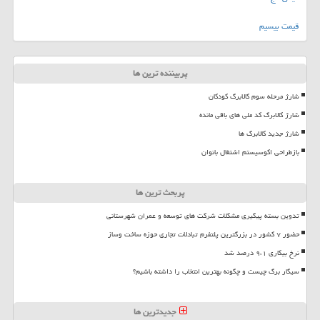
قیمت بیسیم
پربیننده ترین ها
شارژ مرحله سوم کالابرگ کودکان
شارژ کالابرگ کد ملی های باقی مانده
شارژ جدید کالابرگ ها
بازطراحی اکوسیستم اشتغال بانوان
پربحث ترین ها
تدوین بسته پیگیری مشکلات شرکت های توسعه و عمران شهرستانی
حضور ۷ کشور در بزرگترین پلتفرم تبادلات تجاری حوزه ساخت وساز
نرخ بیکاری ۹،۱ درصد شد
سیگار برگ چیست و چگونه بهترین انتخاب را داشته باشیم؟
جدیدترین ها