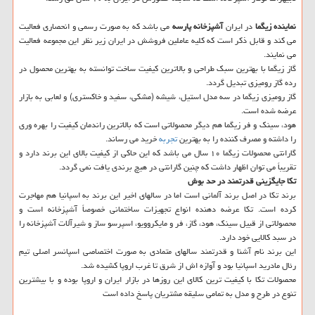
نماینده زیگما
در ایران
آشپزخانه پارسه
می باشد که به صورت رسمی و انحصاری فعالیت
می کند و قابل ذکر است که کلیه عاملین فروشش در ایران زیر نظر این مجموعه فعالیت
می نمایند.
گاز زیگما با بهترین سبک طراحی و بالاترین کیفیت ساخت توانسته به بهترین محصول در
رده گاز رومیزی تبدیل گردد.
گاز رومیزی زیگما در سه مدل استیل، شیشه (مشکی، سفید و خاکستری) و لعابی به بازار
عرضه شده است.
هود، سینک و فر زیگما هم دیگر محصولاتی است که بالاترین راندمان کیفیت را بهره وری
را داشته و مصرف کننده را به بهترین
تجربه
خرید می رساند.
گارانتی محصولات زیگما ۱۰ سال می باشد که این حاکی از کیفیت بالای این برند دارد و
تقریباً می توان اظهار داشت که چنین گارانتی در هیچ برندی یافت نمی گردد.
تکا جایگزینی قدرتمند در حد بوش
برند تکا در اصل برند آلمانی است اما در سالهای اخیر این برند به اسپانیا هم مهاجرت
کرده است. تکا عرضه دهنده انواع تجهیزات ساختمانی خصوصاً آشپزخانه است و
محصولاتی از قبیل سینک، هود، گاز، فر و مایکروویو، اسپرسو ساز و شیرآلات آشپزخانه را
در سبد کالایی خود دارد.
این برند نام آشنا و قدرتمند سالهای متمادی به صورت اختصاصی اسپانسر اصلی تیم
رئال مادرید اسپانیا بود و آوازه اش از شرق تا غرب اروپا کشیده شد.
محصولات تکا با کیفیت ترین کالای این روزها در بازار ایران و اروپا بوده و با بیشترین
تنوع در طرح و مدل به تمامی سلیقه مشتریان پاسخ داده است