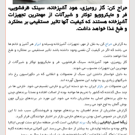
حراج كن: گاز رومیزی، هود آشپزخانه، سینك ظرفشویی،
فر و مایكروویو توكار و شیرآلات از مهمترین تجهیزات
آشپزخانه هستند كه كیفیت آنها تاثیر مستقیمی بر عملكرد
و طبخ غذا خواهد داشت.
به گزارش
حراج
کن به نقل از مهر، تجهیزات آشپزخانه وسیله و
ابزار
هر آشپز و خانم ها
می باشد که اگر در کیفیت آن نقصی وجود داشته باشد تأثیر مستقیمی بر عملکرد و طبخ
غذا خواهد داشت.
گاز رومیزی، هود آشپزخانه، سینک ظرفشویی، فر و مایکروویو توکار و شیرآلات از
مهمترین این تجهیزات محسوب می شوند.
به دلیل خواستار داشتن این سبک از محصولات و انقلابی که در دکوراسیون رخ داد
شرکتهای زیادی رو به تولید این محصول آورده اند.
این محصولات در
بازار
ایران به دو دسته ایرانی و خارجی تقسیم می شود. خارجی ها در
چند سال گذشته که کشور با تحریم ها مواجه بوده از اصالت افتاده و عمدتاً برندهای چینی
به جای برندهای اصلی به مشتریان داده می شود. این مورد در برندهای بزرگی چون
بوش آلمان به اوج خود می رسد.
گزارش مشتریان از عدم اطمینان به برندهای موجود و فروشندگان سبب شد تا این
گزارش در خصوص اصل بودن برندهای خارجی بازار در اختیار خوانندگان قرار گیرد.
زیگما اصیل ایتالیایی
زیگما یک
برند
ایتالیایی است که در منطقه سارانو سنت لویس ایتالیا
واقع بوده و سابقه تولیدش به بیشتر از ۵۰ سال می رسد. این کمپانی عرضه دهنده کلیه
تجیهزات توکار آشپزخانه است که سابقه حضورش در ایران به ۱۰ سال می رسد.