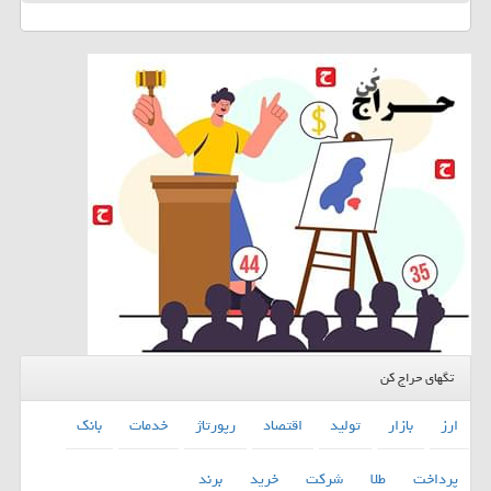
تگهای حراج کن
ارز
بازار
تولید
اقتصاد
رپورتاژ
خدمات
بانك
پرداخت
طلا
شركت
خرید
برند