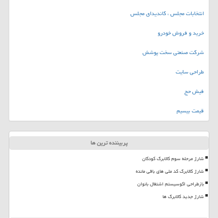
انتخابات مجلس ، کاندیدای مجلس
خرید و فروش خودرو
شرکت صنعتی سخت پوشش
طراحی سایت
فیش حج
قیمت بیسیم
پربیننده ترین ها
شارژ مرحله سوم کالابرگ کودکان
شارژ کالابرگ کد ملی های باقی مانده
بازطراحی اکوسیستم اشتغال بانوان
شارژ جدید کالابرگ ها