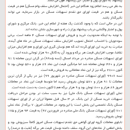
پیشنهاد به شورای پول و اعتبار، این پیشنهاد طول می کشد.
به نظر می رسد اعلام زود هنگام این خبر (احتمال افزایش سقف وام مسکن) هم در قیمت
مسکن و هم در قیمت اوراق حق تقدم تسهیلات مسکن در بازار سرمایه، می تواند
تأثیرگذار باشد.
این در حالی است که با وجود گذشت یک هفته از اعلام این خبر، بانک مرکزی و شورای
پول و اعتبار واکنشی درباب پیشنهاد وزارت راه و شهرسازی نشان نداده اند.
با توجه به اینکه محدودیت خرید و فروش اوراق تسهیلات مسکن، ۴ ماهه است، برخی
سودجویان با احتساب احتمال تصویب افزایش سقف تسهیلات مسکن در ماه های آینده،
مبادرت به خرید این اوراق کرده اند که هم نوسان گیری این اوراق و هم افزایش میزان
تقاضا، موجب افزایش قیمت هر برگه و ورود آن به کانال ۹۰ هزار تومانی شده است.
اوراق تسهیلات مسکن صادره در مرداد امسال (تسه ۹۹۰۵) در گران ترین معامله تا ۹۱
هزار و ۴۲۰ تومان معامله شد اما میانگین قیمت این نماد ۸۹ هزار و ۵۶۰ تومان بود تا
کنون ۲۸۰۰ برگه نیز از این نماد معاملاتی به فروش رفته است.
تسه ۹۹۰۶ (اوراق تسهیلات مسکن صادره در شهریور ۹۹) نیز در یکی از گران ترین
معاملات تا ۹۱ هزار و ۵۷۰ تومان بفروش رسید اما متوسط قیمت این نماد در معاملات
امروز ۸۹ هزار و ۸۰۰ تومان بود و ۹ هزار برگه هم تا کنون دست به دست شده است.
تملی (اوراق تسهیلات مسکن بانک ملی) نیز به سبب سخت تر بودن مراحل دریافت
تسهیلات خرید مسکن از این بانک، در ۳ سال قبل معمولاً ارزان تر از اوراق تسهیلات
مسکن بانک تخصصی این بخش است؛ با این وجود در معاملات امروز، ۷ برگه از نماد تملی
۷۰۱ (اوراق تسهیلات مسکن بانک ملی صادره در فروردین ۹۷) به قیمت ۹۴ هزار و ۱۷۵
تومان بفروش رسید.
تابلوی معاملات گروه اوراق گواهی حق تقدم تسهیلات مسکن امروز کاملاً سبزپوش بود و
بخش اعظمی از نمادهای این گروه، سقف دامنه نوسان قیمت هر برگه (مثبت ۵ درصد) را