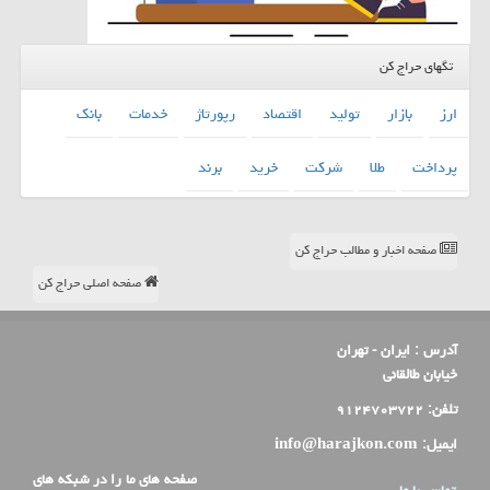
تگهای حراج کن
ارز
بازار
تولید
اقتصاد
رپورتاژ
خدمات
بانك
پرداخت
طلا
شركت
خرید
برند
صفحه اخبار و مطالب حراج کن
صفحه اصلی حراج کن
آدرس :
ایران - تهران
خیابان طالقانی
تلفن:
۹۱۲۴۷۰۳۷۲۲
ایمیل:
info@harajkon.com
صفحه های ما را در شبکه های
تماس با ما