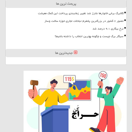
پربحث ترین ها
کالابرگ برخی خانوارها شارژ شد تغییر زمانبندی پرداخت این کمک معیشت
حضور ۷ کشور در بزرگترین پلتفرم تبادلات تجاری حوزه ساخت وساز
نرخ بیکاری ۹،۱ درصد شد
سیگار برگ چیست و چگونه بهترین انتخاب را داشته باشیم؟
جدیدترین ها