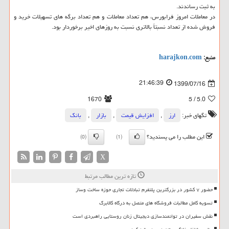
به ثبت رساندند.
در معاملات امروز فرابورس، هم تعداد معاملات و هم تعداد برگه های تسهیلات خرید و
فروش شده از تعداد نسبتاً بالاتری نسبت به روزهای اخیر برخوردار بود.
منبع:
harajkon.com
21:46:39
1399/07/16
1670
/ 5
5.0
تگهای خبر:
ارز
,
افزایش قیمت
,
بازار
,
بانك
این مطلب را می پسندید؟
(0)
(1)
X
تازه ترین مطالب مرتبط
حضور ۷ کشور در بزرگترین پلتفرم تبادلات تجاری حوزه ساخت وساز
تسویه کامل مطالبات فروشگاه های متصل به درگاه کالابرگ
نقش سفیران در توانمندسازی دیجیتال زنان روستایی راهبردی است