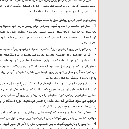
آسیب می رساند و نمیتوانید از بخارشو استفاده کنید
بخش دوم ،تمیز کردن روکش مبل یا سطح موکت
1. بخارشو مناسب را انتخاب کنید. بخارشو انواع زیادی دارد. آنها معمولا
بخارشوی پارچه مبل و بخارشوی دستی است. بخارشوی روکش مبل به وضوح
کوچک مناسب هستند. دستگاه تمیز کننده باید به صورت دستی باشد یا لوله
انتخاب کنید.
• بخارشو را بر روی فرشهای بزرگ نکشید. معمولا فرشهای بزرگ ضخیم هستن
• اگر می خواهید برای خودتان بخارشو بخرید می توانید از فروشگاههای لوا
2. ماشین بخارشو را آماده کنید. برای استفاده از ماشین بخارشو، باید 
دستوراتی را که بر روی مدل شما نوشته شده است را پیروی کنید. به طور کلی، د
می شود که آب و بخار زیادی بر روی پارچه مبل پاشیده شود و آنها را زی
پارچه باشد و بستگی به مدل شما دارد.
• از افزودن صابون زیادی به آب خودداری کنید. شستن پارچه مبل چندین بار
3. ابتدا با شستن کوسن ها شروع کنید. اگر تکه ای یا قسمتی از مبل که 
ماشین بخارشو را روشن کنید. بخارشو را بردارید و بر روی آن سطح، بخار ر
مرطوب می شود هنگامی که شما دکمه را فشار می دهید. فورا دستگاه را بر
پشتی ها انجام دهید و چندین بار تکرار کنید.
• ممکن است فقط لازم باشد که گوشه هایی از پشتی را بخارشو کنید. اگر هم
خواهید که پشتی را بر روی گوشه خیس قرار دهید زیرا بیشتر طول می کشد
4. ما بقی را بخارشویی کنید. مابقی قسمتهای مبل را آخر کار تمیز کنید. 