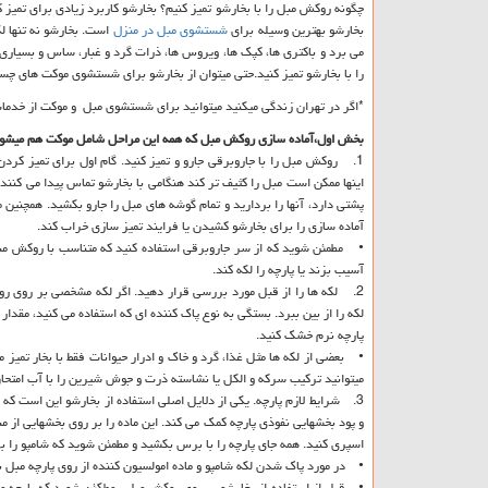
چگونه روکش مبل را با بخارشو تمیز کنیم؟ بخارشو کاربرد زیادی برای تمیز
بخارشو بهترین وسیله برای
شستشوی مبل در منزل
است. بخارشو نه تنها لک
می برد و باکتری ها، کپک ها، ویروس ها، ذرات گرد و غبار، ساس و بسیاری از
را با بخارشو تمیز کنید.حتی میتوان از بخارشو برای شستشوی موکت های چس
*اگر در تهران زندگی میکنید میتوانید برای شستشوی مبل و موکت از خدم
بخش اول،آماده سازی روکش مبل که همه این مراحل شامل موکت هم میشو
1. روکش مبل را با جاروبرقی جارو و تمیز کنید. گام اول برای تمیز کرد
اینها ممکن است مبل را کثیف تر کند هنگامی با بخارشو تماس پیدا می کنند 
پشتی دارد، آنها را بردارید و تمام گوشه های مبل را جارو بکشید. همچنین 
آماده سازی را برای بخارشو کشیدن یا فرایند تمیز سازی خراب کند.
• مطمئن شوید که از سر جاروبرقی استفاده کنید که متناسب با روکش مبل
آسیب بزند یا پارچه را لکه کند.
2. لکه ها را از قبل مورد بررسی قرار دهید. اگر لکه مشخصی بر روی رو
پارچه نرم خشک کنید.
• بعضی از لکه ها مثل غذا، گرد و خاک و ادرار حیوانات فقط با بخار تمیز م
میتوانید ترکیب سرکه و الکل یا نشاسته ذرت و جوش شیرین را با آب امتحان ک
3. شرایط لازم پارچه. یکی از دلایل اصلی استفاده از بخارشو این است که هم
و پود بخشهایی نفوذی پارچه کمک می کند. این ماده را بر روی بخشهایی از 
اسپری کنید. همه جای پارچه را با برس بکشید و مطمئن شوید که شامپو را ب
• در مورد پاک شدن لکه شامپو و ماده امولسیون کننده از روی پارچه مبل ن
• قبل از استفاده از بخارشو بر روی روکش مبل، مطکئن شوید که پارچه مبل