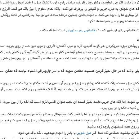
 کردن دارد. اگر می خواهید روکش مبل ظریف، مبلمان پارچه ای یا تشک مبل را طبق اصول بهداشتی را ت
ه های نفوذی به مبل، چربی و کثیفی را برطرف می کند، بلکه تمام سطوح را نیز پاک می کند، آلرژی ها
 بیماری ها را نابود می کند. با انجام دادن چندین مرحله ساده، می توانید به راحتی در خانه روکش 
بیده شده روی زمین هم استفاده کرد.
ات قالیشویی تهران شهر که یک
قالیشویی غرب تهران
است استفاده کنید
د
ن روکش مبل، جاروکردن هر گونه کثیفی، گرد و غبار، آشغال، آلرژی و موی حیوانات از روی پارچه است
و خیس می شود. حوصله به خرج دهید و تمام گوشه و کنار مبل را از هر گونه آلودگی و کثیفی تمیز کن
مطمئن شوید که پشت مبل را نیز جارو کردید. شما نباید هیچ ته مانده و آشغالی را بر روی مبل باقی 
ی باشد که در حال تمیز کردن هستید. مطمئن شوید که با سر جاروبرقی اشتباه نباشد که ممکن است
کش مبل هست، پاک کننده لکه روکش مبل را بر روی آن اسپری کنید. بگذارید پاک کننده بر روی مبل
لکه را از بین ببرد. بستگی به نوع پاک کننده ای که استفاده می کنید، مقدار زمانی که باید بر روی لکه بماند فرق می کند ولی باید حدود 3 تا 5 
ی شوند. اما لکه های چربی مانند تمیز کننده ای تحت عنوان اکسی لازم است که لکه را از بین ببرد. 
نید تا لکه را از بین ببرد.
ه کثیفی ها، گرد و غبار و خرده ریز ها را تمیز کند. محصولاتی به نام ماده امولسیون کننده خاک به ب
مبل و پشتی ها اسپری کنید. بگذارید چند دقیقه بماند. سپس، شامپو روکش مبل را به صورت رقیق بر 
ر روی همه قسمتهای پارچه زده باشید.
گران نباشید. هنگامی که شما کار
مبل شویی
با بخار را انجام میدهید ، لکه پاک می شود.
 قابلیت تحمل آب را بر اساس روشهای پاکسازی دارد. شما میتوانید این اطلاعات را از برچسبی که ب