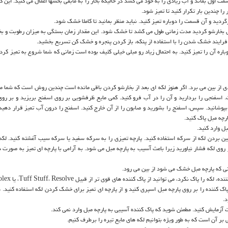
 اول بماند و آب زیادی را به خود می کشد در حالیکه بخار را به مابقی بخشها اعمال می کنید. این ک
ا چندین بار تکرار کنید تا تمیز شود.
ید و آن قسمت را دوباره تمیز کنید. نباید منظر بمانید تا کاملا خشک شود.
 بخارشو کردید مدت زمانی طول می کشد تا خشک شود. این مقدار زمان بستگی به میزان رطوبت و بخا
د فرایند خشک شدن را با استفاده از پنکه، باز کردن پنجره و خشک کن تسریع بخشید.
باره آن را تمیز کنید. به احتمال زیاد رو مبلی خیلی کثیف بوده است زمانی که شما شروع به تمیز کر
ادی از بین می برد. اگر هنوز لکه ای بعد از بخارشو کردن باقی مانده است چندین روش است که شما می
ت. اسفنجی را بردارید و آن را در آب فرو کنید. کمی مایع ظرفشویی بر روی اسفنج بریزید و بر روی
 بپوشانید. سپس، اسفنج را بشورید و صابون را از آن خارج کنید. اسفنج را درون آب تمیز قرار دهید.
ارچه مبل پاک کنید.
ل وارد کنید.
بین بردن لکه از سرکه استفاده کنید. پارچه تمیزی را به سرکه سفید یا سرکه سیب آغشته کنید. لکه 
روی لکه فشار نیاورید زیرا باعث آسیب به پارچه مبل می شود. به آرامی با پارچه ای تمیز به صورت د
نی که پارچه مبل خشک می شود از بین می رود.
 پاک کننده را بر روی پارچه مبل اسپری کنید و از پارچه ای تمیز برای خشک کردن لکه استفاده کنید.
د.
آزمایش کنید. مطمئن شوید که پاک کننده آسیبی به پارچه مبل وارد نمی کند.
ر آن است که به طور ویژه بتوانیم لکه های مایع تیره را برطرف کنیم.