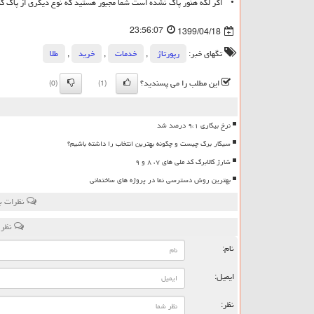
• اگر لکه هنور پاک نشده است شما مجبور هستید که نوع دیگری از پاک کننده 
23:56:07
1399/04/18
تگهای خبر:
رپورتاژ
,
خدمات
,
خرید
,
طلا
این مطلب را می پسندید؟
(0)
(1)
نرخ بیکاری ۹،۱ درصد شد
سیگار برگ چیست و چگونه بهترین انتخاب را داشته باشیم؟
شارژ کالابرگ کد ملی های ۷، ۸ و ۹
بهترین روش دسترسی نما در پروژه های ساختمانی
نظرات بی
نظر 
نام:
ایمیل:
نظر: