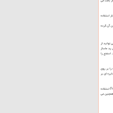
ار باعث می
ر استفاده
دن آن کرده
 توانید از
 پد ماساژ
 اسفنج را
را بر روی
ایره ای بر
3. از پاک کننده قوی تر استفاده کنید. اگر هیچ کدام از این روشهای پاک کننده، لکه را پاک نکرد، می توانید از پاک کننده های قوی تر از قبیل Tuff Stuff، Resolve، یا Folex استفاده
 همچنین می