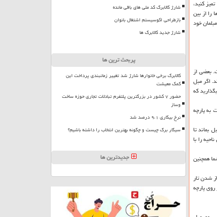
میز کنید،
شارژ کالابرگ کد ملی های باقی مانده
 را از بین
بازطراحی اکوسیستم اشتغال بانوان
مبلمان خود
شارژ جدید کالابرگ ها
پربحث ترین ها
. بعضی از
کالابرگ برخی خانوارها شارژ شد تغییر زمانبندی پرداخت این
د. اگر مبل
کمک معیشت
بگذارید که
حضور ۷ کشور در بزرگترین پلتفرم تبادلات تجاری حوزه ساخت
وساز
 به پارچه
نرخ بیکاری ۹،۱ درصد شد
 بماند تا
سیگار برگ چیست و چگونه بهترین انتخاب را داشته باشیم؟
دقیقه بر روی لکه بماند. سپس آن ناحیه را با
جدیدترین ها
شما همچنین
از شدن تار
روی پارچه
ر روی مبل