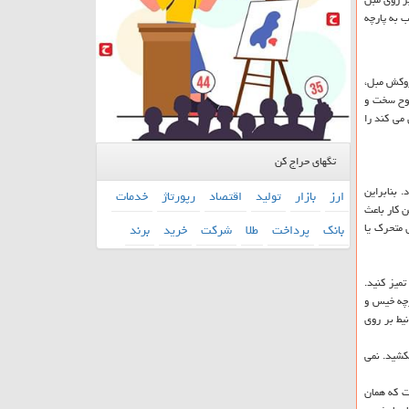
دان معناست که آب به پارچه
 روکش مبل،
طوح سخت و
می کند را
تگهای حراج کن
 بنابراین
ارز
بازار
تولید
اقتصاد
رپورتاژ
خدمات
ن کار باعث
 متحرک یا
بانك
پرداخت
طلا
شركت
خرید
برند
میز کنید.
رچه خیس و
یط بر روی
کشید. نمی
ست که همان