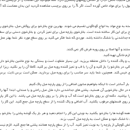
است بدست آورید. این برچسب فهرستی از انواع روشهای پاکسازی قابل قبول را برای مواد خاص آورده آست. اگر X را بر روی برچسب مشاهده کردید این ب
 بسته به نوع مواد به انواع گوناگونی تقسیم می شوند. بهترین نوع بخارشو برای روکش مبل، بخارشوی
 برای این کار ساخته شده است. بخارشوی پارچه مبل برای تمیز کردن و بخارشوی دستی برای س
 جداشدنی یا شلنگ داشته باشد. موردی که شما فکر می کنید بر روی سطح مورد نظر شما بهتر عمل 
د و آنها اصلا بر روی رویه فرش کار نمی کنند.
زم خانگی تهیه کنید.
آب و پاک کننده را داخل محفظه بریزید. این بسیار متفاوت است و بستگی به نوع ماشین بخارشو دارد.
ر بخارشو را باز کنید و آن را با ۀب و تمیز کننده رویه مبل پر کنید. کاملا آن را پر نکنید. ریزا ای
ادی خیس کند. همچنین، شما باید سر مناسب را برای رویه مبل بردارید. ممکن است برس ثابت، برس
 آسانتر است تا اینکه بخواهیم صابون اضافی را از روی پارچه مبل پاک کنیم.
در حال بخارشویی آن هستید، پشتی های جداشدنی دارد مثل مبل راحتی و یا صندلی، ابتدا آنها را ت
ا بپاشید. دکمه ای بر روی بخارشو است که آب و بخار را بر روی پارچه مبل می پاشد. با این کار پا
 روی قسمتهای مرطوب بکشید. آب اضافی و پاک کننده را از سطح پارچه مبل جمع کنید. این کار را ن
ه گوشه ها را بخارشو بکشید به نوبتی این کار را انجام دهید و هر بار یک گوشه پشتی را بخارشو ب
 تا خشک شود و ممکن است به پارچه مبل آسیب بزند.
بخش کوچکی از پارچه را به نوبت تمیز کنید. آب را از سطح پارچه همانند پشتی ها جمع کنید. لازم نی