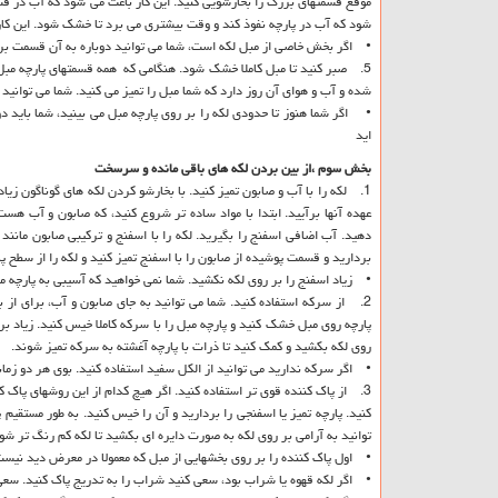
موقع قسمتهای بزرگ را بخارشویی کنید. این کار باعث می شود که آب در قسمت
شود که آب در پارچه نفوذ کند و وقت بیشتری می برد تا خشک شود. این کار ر
• اگر بخش خاصی از مبل لکه است، شما می توانید دوباره به آن قسمت برگرد
5. صبر کنید تا مبل کاملا خشک شود. هنگامی که همه قسمتهای پارچه مبل
شده و آب و هوای آن روز دارد که شما مبل را تمیز می کنید. شما می توانی
• اگر شما هنوز تا حدودی لکه را بر روی پارچه مبل می بینید، شما باید دو
اید
بخش سوم ،از بین بردن لکه های باقی مانده و سرسخت
1. لکه را با آب و صابون تمیز کنید. با بخارشو کردن لکه های گوناگون زی
عهده آنها برآیید. ابتدا با مواد ساده تر شروع کنید، که صابون و آب هس
دهید. آب اضافی اسفنج را بگیرید. لکه را با اسفنج و ترکیبی صابون مانند
بردارید و قسمت پوشیده از صابون را با اسفنج تمیز کنید و لکه را از سطح پ
• زیاد اسفنج را بر روی لکه نکشید. شما نمی خواهید که آسیبی به پارچه مب
2. از سرکه استفاده کنید. شما می توانید به جای صابون و آب، برای از 
پارچه روی مبل خشک کنید و پارچه مبل را با سرکه کاملا خیس کنید. زیاد بر 
روی لکه بکشید و کمک کنید تا ذرات با پارچه آغشته به سرکه تمیز شوند.
• اگر سرکه ندارید می توانید از الکل سفید استفاده کنید. بوی هر دو زما
کنید. پارچه تمیز یا اسفنجی را بردارید و آن را خیس کنید. به طور مستقیم
توانید به آرامی بر روی لکه به صورت دایره ای بکشید تا لکه کم رنگ تر شو
• اول پاک کننده را بر روی بخشهایی از مبل که معمولا در معرض دید نیست 
• اگر لکه قهوه یا شراب بود، سعی کنید شراب را به تدریج پاک کنید. سعی ب