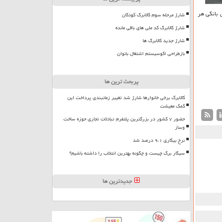
ای بانکی هر
شارژ مرحله سوم کالابرگ کودکان
شارژ کالابرگ کد ملی های باقی مانده
شارژ جدید کالابرگ ها
بازطراحی اکوسیستم اشتغال بانوان
پربحث ترین ها
کالابرگ برخی خانوارها شارژ شد تغییر زمانبندی پرداخت این
کمک معیشت
حضور ۷ کشور در بزرگترین پلتفرم تبادلات تجاری حوزه ساخت
وساز
نرخ بیکاری ۹،۱ درصد شد
سیگار برگ چیست و چگونه بهترین انتخاب را داشته باشیم؟
جدیدترین ها