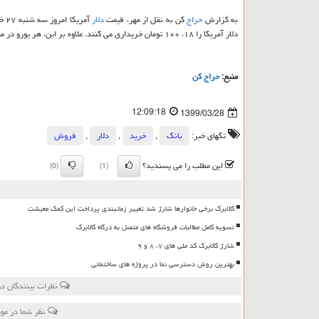
به گزارش
حراج
کن به نقل از مهر، قیمت
دلار
آمریکا امروز سه شنبه ۲۷ خرداد ۱۳۹۹ در صرافی های بانکی برای
دلار آمریکا را ۱۸، ۱۰۰ تومان خریداری می کنند. علاوه بر این، هر یورو در صرافی های بانکی برای خرید ۲۰، ۱۰۰ تومان و برای فروش ۲۰، ۲۰۰ تومان است.
منبع:
حراج كن
12:09:18
1399/03/28
تگهای خبر:
بانك
,
خرید
,
دلار
,
فروش
این مطلب را می پسندید؟
(0)
(1)
کالابرگ برخی خانوارها شارژ شد تغییر زمانبندی پرداخت این کمک معیشت
تسویه کامل مطالبات فروشگاه های متصل به درگاه کالابرگ
شارژ کالابرگ کد ملی های ۷، ۸ و ۹
بهترین روش دسترسی نما در پروژه های ساختمانی
نظرات بینندگان در
نظر شما در مو