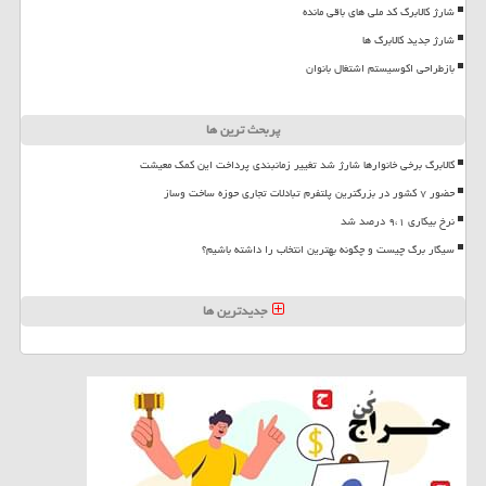
شارژ کالابرگ کد ملی های باقی مانده
شارژ جدید کالابرگ ها
بازطراحی اکوسیستم اشتغال بانوان
پربحث ترین ها
کالابرگ برخی خانوارها شارژ شد تغییر زمانبندی پرداخت این کمک معیشت
حضور ۷ کشور در بزرگترین پلتفرم تبادلات تجاری حوزه ساخت وساز
نرخ بیکاری ۹،۱ درصد شد
سیگار برگ چیست و چگونه بهترین انتخاب را داشته باشیم؟
جدیدترین ها