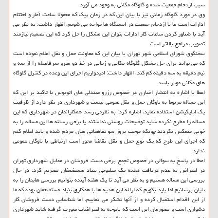
سبب ازدحام جمعیت شده و گلوگاه مكانی به وجود می آورد.
وی در مورد گلوگاه زمانی نیز با بیان این كه در زمان پیك كه معمولا ساعت آغاز و اختتام
ادارات است ما با ازدحام جمعیت در ایستگاه ها مواجه می شویم، اظهار داشت: به نظر می
آید با شناور كردن ساعات كار ادارات بتوان این مشكل را حل كرد كه این تصمیم نیازمند
تصویب مراجع بالاتر است.
سخنگوی شورای اسلامی شهر تهران با بیان این كه معاونت حمل و نقل اعلام نموده است
كه می تواند برای حل مشكل گلوگاه مكانی و زمانی در خط دو مترو سرفاصله را از سه و
نیم دقیقه به سه دقیقه كم كند، اظهار داشت: امیدواریم اجرای این وعده در كنترل گلوگاه
های مكانی موثر باشد.
اعطا با اشاره به انتشار اخباری در خصوص رزرو صندلی های اتوبوس با تاكید بر این كه
این مساله مربوط به ناوگان حمل و نقل عمومی نیست و شهرداری در نظر دارد از ظرفیت
یك اپلیكیشن استفاده نماید، اشاره كرد: به نظرمی رسد همكارانمان در شهرداری كه این
مساله را مطرح نكرده شاید توضیحات روشنی نداشتند یا برخی رسانه ها این مساله را به
خوبی منعكس نكردند چونكه موجب بروز سو تفاهماتی میان مردم شده و باید اعلام كنم
كه اجرای این طرح كه یك نوع حمل و نقل تقاضا محور است ارتباطی با ناوگان عمومی
ندارد.
اعطا در پاسخ به سوالی در خصوص تجمع برخی دست فروشان در مقابل شهرداری تهران
در اعتراض به عدم دریافت هدیه یك میلیونی بنیاد مستضعفان تصریح كرد: در حال
بررسی این مساله هستیم و به نظر می آید تا یك هفته آینده بتوانیم بررسی هایمان را به
پایان برسانیم اما باید بگویم كه ارائه این هدیه ها با همكاری بنیاد مستضعفان بوده كه ما
از این اقدام استقبال كرده و از آنها تشكر می نماییم. اما شناسایی دست فروشان كار
دشواری است و تصورمان این است كه باتوجه به اعتراضات صورت گرفته شاید شهرداری