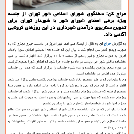
حراج كن: سخنگوی شورای اسلامی شهر تهران از جلسه
ویژه برخی اعضای شورای شهر با شهردار تهران برای
تدوین سناریوی درآمدی شهرداری در این روزهای كرونایی
آگاهی داد.
به گزارش
حراج
كن به نقل از ایسنا،
علی اعطا ظهر امروز در نشست خبری مجازی كه به
صورت ویدئو كنفرانس انجام شد با بیان این كه جلسه هم اندیشی اعضای شورا بامداد
امروز به صورت مجازی و غیر رسمی از ساعت ۹ تا ۱۱ برگزار شد، اظهار داشت: بر طبق
بخشنامه داخلی شورا می بایست در ماه دو جلسه اجرا شود كه اعضای شورا تصمیم گرفتند
در دوره پنجم روزهای یكشنبه و سه شنبه جلسات را برگزار كنند كه عدد این جلسات
بیش از عدد اعلامی در بخشنامه است.
وی با بیان این كه بر طبق تصمیم اتخاذ شده جلسات روزهای یكشنبه علنی برگزار می شود
اظهار داشت: از آن جای كه نمی دانیم شرایط كرونا تاچه زمانی ادامه دارد بر همین مبنا
تصمیم گرفتیم كه جلسات روزهای یكشنبه علنی و در صحن شورا برگزار شود، اما جلسات
روزهای سه شنبه كه تنها جهت بررسی پیشنهادات و غیره است به صورت غیر علنی و
مجازی اجرا شود تا بتوانیم اموارات جاری شهر را پیگیری نماییم.
اعطا با بیان این كه در متن بخشنامه داخلی شورای اسلامی شهر تهران به صراحت اعلام
شده است كه جلسات علنی باید در صحن شورا باشد، اظهار داشت: بر همین مبنا در
جلسات مجازی نمی توانیم مصوبه ای داشته باشیم و تنها به بیان نظرات، پیشنهادات و
غیره می پردازیم.
سخنگوی شورای اسلامی شهر تهران با بیان این كه در جلسه هم اندیشی مدتی پیش