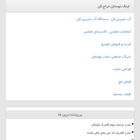
لینک دوستان حراج کن
آب شیرین کن - دستگاه آب شیرین کن
انتخابات مجلس ، کاندیدای مجلس
خرید و فروش خودرو
شرکت صنعتی سخت پوشش
طراحی سایت
فیش حج
قیمت بیسیم
پربیننده ترین ها
شارژ مرحله سوم کالابرگ کودکان
شارژ کالابرگ کد ملی های باقی مانده