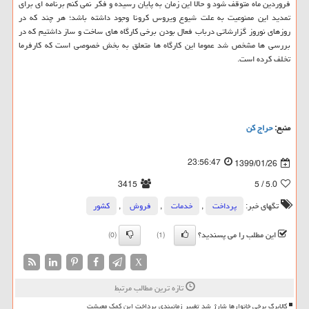
فروردین ماه متوقف شود و حالا این زمان به پایان رسیده و فكر نمی كنم برنامه ای برای
تمدید این ممنوعیت به علت شیوع ویروس كرونا وجود داشته باشد؛ هر چند كه در
روزهای نوروز گزارشاتی درباب فعال بودن برخی كارگاه های ساخت و ساز داشتیم كه در
بررسی ها مشخص شد عموما این كارگاه ها متعلق به بخش خصوصی است كه كارفرما
تخلف كرده است.
منبع:
حراج كن
23:56:47
1399/01/26
3415
/ 5
5.0
تگهای خبر:
پرداخت
,
خدمات
,
فروش
,
كشور
این مطلب را می پسندید؟
(0)
(1)
X
تازه ترین مطالب مرتبط
کالابرگ برخی خانوارها شارژ شد تغییر زمانبندی پرداخت این کمک معیشت