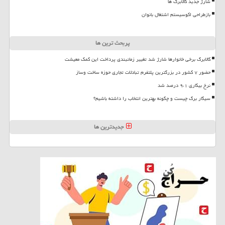
شارژ جدید کالابرگ ها
بازطراحی اکوسیستم اشتغال بانوان
پربحث ترین ها
کالابرگ برخی خانوارها شارژ شد تغییر زمانبندی پرداخت این کمک معیشت
حضور ۷ کشور در بزرگترین پلتفرم تبادلات تجاری حوزه ساخت وساز
نرخ بیکاری ۹،۱ درصد شد
سیگار برگ چیست و چگونه بهترین انتخاب را داشته باشیم؟
جدیدترین ها