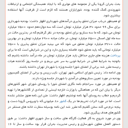
بحث بحران كرونا یكی از مجموعه های موثری كه با ایجاد همبستگی اجتماعی و ارتباطات
شهروندی كمك كننده بوده، شورایاران هستند كه لازم است از ظرفیت آنها استفاده
بیشتری شود.
او همینطور درباب میزان تحقق پذیری درآمدهای شهرداری اظهار داشت: بودجه شهرداری
برای سال ۹۹ حدود ۳۰ هزار میلیارد تومان است كه سه دوازدهم حدود ۷۵۰۰ میلیارد
تومان می شود. كه ما سه سناریو برای تحقق بودجه در نظر گرفتیم كه در بدترین حالت در
سه ماه اول امسال ۲۵۰۰ میلیارد تومان، در حالت میانه ۲۹۰۰ میلیارد تومان و در بهترین
حالت ۳۷۰۰ میلیارد تومان محقق می شود كه می بینید میزان تحقق پذیری با ۷۵۰۰
میلیارد تومانی كه باید محقق شود فاصله بسیاری دارد و این در شرایطی است كه ما برای
پرداخت
هزینه های جاری حداقل باید هزار میلیارد تومان در ماه درآمد داشته باشیم كه
باتوجه به شرایط فعلی در شرایط خوبی به سر نمی بریم و در جلسه روز گذشته هیات
رئیسه مقرر شد برخی از اعضای شورا جلسه ویژه با شهردار تهران داشته باشند.
وی ادامه داد: رئیس شورای اسلامی شهر تهران، نایب رییس و برخی از اعضای كمیسیون
بودجه در مورد تعیین سناریوهای درآمدی با شهردار جلسه ویژه دارند.
او همینطور در مورد سرانجام نامه نگاری اعضای شورا با روسای شورای شهر كشورهای
دیگر با بیان این كه در هماهنگی با وزارت خارجه لیستی از تعدادی ار كلانشهرها را تهیه
كردیم و خطاب به روسای آنها نامه نوشتیم، اظهار داشت: متن این نامه هنوز منتشر نشده
است، اما در مورد اثرات تحریم ها در یك
كشور
۸۰ میلیونی كه با ویروس كرونا دست و
پنجه نرم می كند سخن گفتیم كه مقرر شد این نامه بوسیله سفارت خانه های مستقر در
كشورهای هدف پیگیری شود.
وی در مورد شروع به كار فعالیت كارگاه های ساخت و ساز شهری اظهار داشت: بر طبق
دستور العمل معاون شهرسازی و رئیس مدیریت بحران قرار بود ساخت و ساز تا ۱۶