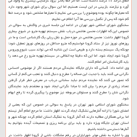
خطای درحد ۱۰ درصد داشته است، اما اگر خطا بالاتر برود نارضایتی بیشتری به وجود می
آورد و نیازمند بازبینی در این لیست هستیم. اما این سوال برای شورای شهر وجود دارد
كه معیارها چگونه بوده وموضوع را بررسی می نماییم تا معیارها مشخص شود و درصد خطا
كم شود كه پس از تكمیل بررسی ها آنرا اعلام می نماییم.
سخنگوی شورای اسلامی شهر تهران در ادامه این جلسه خبری در واكنش به سوالی در
خصوص این كه اظهارات محسن هاشمی درباب نقش سیستم تهویه مترو در شیوع بیماری
كرونا اظهار داشت: محسن هاشمی در حوزه حمل و نقل ریلی یك كارشناس است و ما در
روزهای نوروز نیز از ستاد كرونا خواستیم كه مترو حداقل در روزهای نوروز تعطیل شود؛
چونكه یك سیستم بسته دارد و طبیعی است این شائبه كه می تواند سبب شیوع ویروس
كرونا شود ایجاد شود. اما این كه دقیقا چه اتفاقی در سیستم تهویه مترو رخ می دهد را
باید كارشناسان امر اعلام كنند.
وی ادامه داد: كسانی كه دارای جایگاه نمایندگی مردم هستند اگر از موضوعی احساس
نگرانی می كنند باید با جدیت این مساله را مطرح و دنبال كنند و تعجب می كنم از كسانی
كه تصور می كنند كه نماینده مردم نباید سخنانی درباب در معرض خطر قرار گرفتن
تعداد زیادی از مردم را بیان كند تا مبادا نگرانی ایجاد شود و معتقدم باید نمایندگان
نگرانی شان را مطرح كنند و مسئولان مربوطه نیز موضوع را پیگیری كرده تا رفع ابهام
شود.
سخنگوی شورای اسلامی شهر تهران در پاسخ به سوالی در خصوص این كه بعضی از
اعضای شورا با ارائه آمارهایی تشكیك ایجاد كردند اظهار داشت: ما مرجع اعلام آمار نیستم
اما برخی همكاران مطالبه دارند كه آمار كرونا به تفكیك استان اعلام گردد چونكه شهر و
استان تهران جایگاه ویژه دارد و باید برای برنامه ریزی و تصمیمات آینده بتوانیم به
آمارها دسترسی داشته باشیم.
وی با اشاره به نقش موثر شورایاران در رفع مشكلات ناشی از كرونا اظهار داشت: در