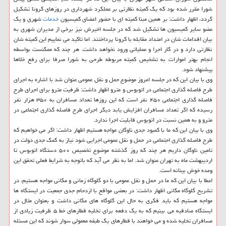
شورا مقرر شده بود كه یك كمیته نظارتی بر عملكرد شهرداری در روزهای كرونا تشكیل
گردد، اظهار داشت: بر همین مبنا كمیته ای با حضور اعضای كمیسیون
خدمات
شهری و یك
عضو سایر كمیسیون ها تشكیل شد كه در جلسه اخیرش نیز برخی از مدیران شهری به
بیان اقدامات شان در امتداد مقابله با كرونا پرداختند. اما تاكید می نماییم این كمیته شان
نظارتی دارد و در كار اجرا و عملیاتی ورود نخواهد داشت. هر چند كه ممكنست بواسطه
انجام بهتر اموارات به تشخیص كمیته مربوطه طرحی به شورا صرفا برای رفع خلاها
پیشنهاد شود.
وی با بیان این كه در جلسه امروز موضوع حمل و نقل عمومی عنوان شد با اشاره به اجرای
طرح فاصله گذاری اجتماعی در اتوبوس و مترو اظهار داشت: ظرفیت مترو برای اجرای طرح
فاصله گذاری اجتماعی ۴۵۰ نفر است كه این روزها تعداد مسافران به ۳۵۰ هزار نفر
رسیده كه اگر تعداد مسافران افزایش یابد دیگر اجرای طرح فاصله گذاری اجتماعی در
مترو و به همین نسبت در اتوبوس قابلیت اجرا ندارد.
وی با بیان این كه ما با كمبود جدی ناوگان مواجه هستیم اظهار داشت: اگر می خواهیم كه
طرح فاصله گذاری اجتماعی در حمل و نقل عمومی اجرایی شود نیاز به كمك جدی دولت در
تامین ناوگان داریم هر چند كه روز گذشته موضوع تخصیص ۵۰۰ دستگاه اتوبوس تا
اردیبهشت ماه به تهران عنوان شد. اما به نظر می آید كه باتوجه به شرایط فعلی تحقق این
وعده خوش بینانه است.
اعطا با بیان این كه ما در حمل و نقل عمومی با دو گلوگاه زمانی و مكانی مواجه هستیم، در
تشریح گلوگاه مكانی اظهار داشت: در بعضی مواقع با ازدحام جدی جمعیت در ایستگاه ها
مواجه هستیم كه باید فكری به حال این گلوگاه های مكانی داشت و بعنوان مثال در
ایستگاه صادقیه می بینیم كه به یك دفعه برای تخلیه قطارهای خط ۵ ظرفیت زیادی از
مسافران تخلیه شده و می خواهند با قطارهای یك طبقه معمولی سوار شوند كه این مسئله