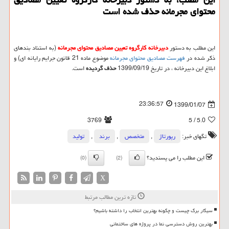
محتوای مجرمانه حذف شده است
این مطلب به دستور
دبیرخانه كارگروه تعیین مصادیق محتوای مجرمانه
(به استناد بندهای
ذکر شده در
فهرست مصادیق محتوای مجرمانه
موضوع ماده 21 قانون جرایم رایانه ای) و
ابلاغ این دبیرخانه ، در تاریخ 1399/09/19
حذف گردیده
است.
23:36:57
1399/01/07
3769
/ 5
5.0
تگهای خبر:
رپورتاژ
,
متخصص
,
برند
,
تولید
این مطلب را می پسندید؟
(0)
(2)
X
تازه ترین مطالب مرتبط
سیگار برگ چیست و چگونه بهترین انتخاب را داشته باشیم؟
بهترین روش دسترسی نما در پروژه های ساختمانی