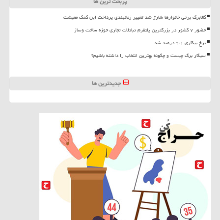
پربحث ترین ها
کالابرگ برخی خانوارها شارژ شد تغییر زمانبندی پرداخت این کمک معیشت
حضور ۷ کشور در بزرگترین پلتفرم تبادلات تجاری حوزه ساخت وساز
نرخ بیکاری ۹،۱ درصد شد
سیگار برگ چیست و چگونه بهترین انتخاب را داشته باشیم؟
جدیدترین ها