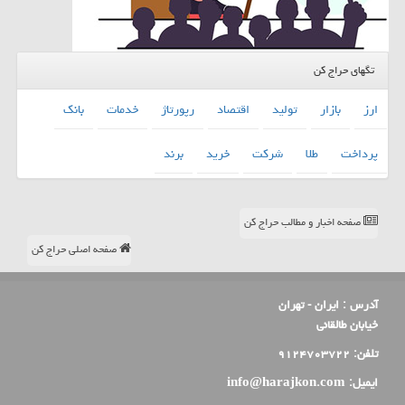
تگهای حراج کن
ارز
بازار
تولید
اقتصاد
رپورتاژ
خدمات
بانك
پرداخت
طلا
شركت
خرید
برند
صفحه اخبار و مطالب حراج کن
صفحه اصلی حراج کن
آدرس :
ایران - تهران
خیابان طالقانی
تلفن:
۹۱۲۴۷۰۳۷۲۲
ایمیل:
info@harajkon.com