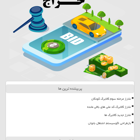
پربیننده ترین ها
شارژ مرحله سوم کالابرگ کودکان
شارژ کالابرگ کد ملی های باقی مانده
شارژ جدید کالابرگ ها
بازطراحی اکوسیستم اشتغال بانوان