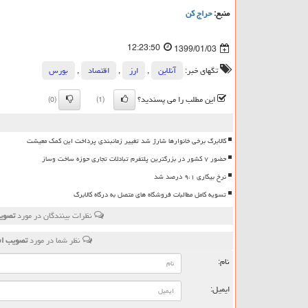
منبع:
حراج كن
12:23:50
1399/01/03
تگهای خبر:
آنلاین
,
ارز
,
اقتصاد
,
بورس
این مطلب را می پسندید؟
(0)
(1)
کالابرگ برخی خانوارها شارژ شد تغییر زمانبندی پرداخت این کمک معیشت
حضور ۷ کشور در بزرگترین پلتفرم تبادلات تجاری حوزه ساخت وساز
نرخ بیکاری ۹،۱ درصد شد
تسویه کامل مطالبات فروشگاه های متصل به درگاه کالابرگ
نظرات بینندگان در مورد
تصویب افزایش 450 درص
نظر شما در مورد
تصویب افزایش 450 درصدی سرمایه سایپا
نام:
ایمیل: