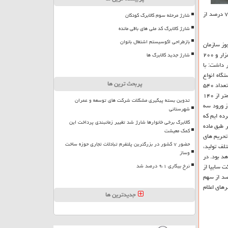
ایرانی تولید اتومبیل، سایپا، امروز چهارشنبه، ۲۸ اسفند با حضور بیش از ۷۴ درصد از
شارژ مرحله سوم کالابرگ کودکان
شارژ کالابرگ کد ملی های باقی مانده
بازطراحی اکوسیستم اشتغال بانوان
و اوراق بهادار به تصویب رسید. در این مجمع، سهامداران به افزایش سرمایه نزدیك به ۴۵۰ درصدی سایپا رأی دادند، بدین سان سرمایه ثبت شده این شركت از ۳۹ هزار و ۲۰۰
شارژ جدید کالابرگ ها
 گزارشی مختصر از عملكرد سایپا در سال ۹۸ ارائه كرد و اظهار داشت: با
لیدی ما با سال ۹۷ برابری می كرد و موفق شدیم در سال سپری شده با تولید ۴۱۵ هزار دستگاه انواع
پربحث ترین ها
تبدیل شویم. سیدجواد سلیمانی به فروش و تحویل ۴۳۵ هزار دستگاه خودرو در سال ۹۸ نیز اشاره نمود و اضافه كرد: در بهمن ماه سال ۹۷ تعداد ۵۴۰
هزار تعهد فروش در گروه خودروسازی سایپا وجود داشت كه این تعداد امروز به كمتر از ۳۰۰ هزار دستگاه رسیده است. سلیمانی تعهدات معوق گروه سایپا درانتها سال ۹۸ را كمتر از ۱۴۰
تدوین بسته پیگیری مشکلات شرکت های توسعه و عمران
۹۹ به صفر برسد. مدیرعامل سایپا از ورود سه
شهرستانی
ی و هدف گذاری كرده ایم كه
کالابرگ برخی خانوارها شارژ شد تغییر زمانبندی پرداخت این
ه بر طبق ماده
کمک معیشت
تحریم های
حضور ۷ کشور در بزرگترین پلتفرم تبادلات تجاری حوزه ساخت
لف تولید،
وساز
هد بود. در
 سایپا از
نرخ بیکاری ۹،۱ درصد شد
ت مجمع عمومی فوق العاده صاحبان سهام شركت ایرانی تولید اتومبیل، سایپا با حضور سهامداران حقوقی با مجموع بیش ۷۴ درصد از سهم
های اعلام
جدیدترین ها