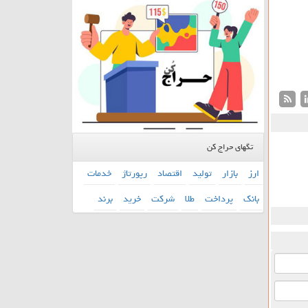
تگهای حراج کن
ارز
بازار
تولید
اقتصاد
رپورتاژ
خدمات
بانك
پرداخت
طلا
شركت
خرید
برند