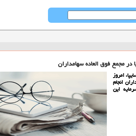
یپا، امروز
د از سهامداران انجام
 450 درصدی سرمایه این