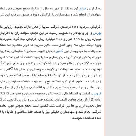
به گزارش
حراج
كن به نقل از مهر به نقل از سایپا، مجمع عمومی فوق الع
سهامداران انجام شد و سهامداران با افزایش ۴۵۰ درصدی سرمایه این شركت از محل تجدید ارزیابی ها موافقت كردند.
افزایش سرمایه ۴۵۰ درصدی شركت سایپا از محل مازاد تجدید ارزیابی دارایی ها و سرمایه گذاری های بلندمدت در دستور كار قرار گرفت و با تائید بیشتر سهامداران و با مجوز سازمان
بورس
محصولات، به خودروساز اول
كشور
در این بین، دو مدل جدید از كوی
۱۰۱ اصلاحیه قانون تجارت ریاست مجمع را به عهده داشت، به كوشش های
بین المللی و برخی محدودیت های داخلی و اقتصادی، سایپا یكی از سال ها
فروش
، كیفیت و انضباط مالی نتیجه تلاش مجموعه مدیران و همراهی كاركن
ادامه گزارش های معاون اقتصادی، نماینده حسابرس و بازرس قانونی شركت و
شركت انجام شد و سهامداران حقیقی نیز با هدف حفظ سلامتی و مقابله با ا
شده مشاهده نمودند.