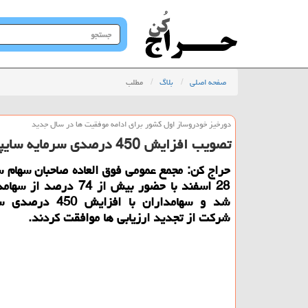
جستجو
در
سایت
صفحه اصلی
بلاگ
مطلب
دورخیز خودروساز اول كشور برای ادامه موفقیت ها در سال جدید
تصویب افزایش 450 درصدی سرمایه سایپا در مجمع فوق العاده سهامداران
حراج كن: مجمع عمومی فوق العاده صاحبان سهام سا
28 اسفند با حضور بیش از 74 درص
شد و سهامداران با افزایش
شركت از تجدید ارزیابی ها موافقت كردند.