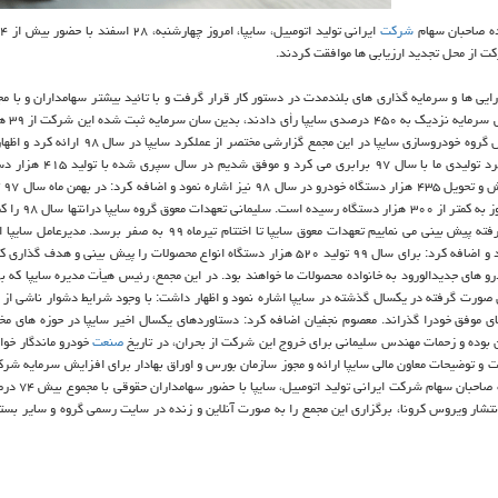
اده صاحبان سهام
شركت
میلیارد ریال به ۱۹۵ هزار و ۵۰۰ میلیارد ریال افزایش پیدا كرد. مدیرعامل گروه خودروسازی سایپا در این مجمع
وجود اینكه سال ۹۸ بطور كامل تحت تأثیر تحریم ها قرار داشتیم اما عملكرد تو
هزار دستگاه خودرو اعلام نمود و اضافه كرد: با برنامه ریزی های صورت گرفته پیش بینی می نماییم تعهدات معوق سایپا تا اختتام تیرماه 
خودرو جدید به سبد محصولات این گروه خودروسازی در سال ۹۹ آگاهی داد و اضافه كرد: برای سال ۹۹ تولید ۵۲۰ هزار دستگاه انواع محصولات را پیش بین
یك ۹۹ و ساینا ۹۹ به همراه "شاهین" خودرو های جدیدالورود به خانواده محصولات ما خواهند بود. در این مجمع، رئیس هیأت مدیره سایپا ك
 صورت گرفته در یكسال گذشته در سایپا اشاره نمود و اظهار داشت: با وجود شرایط دشوار ناشی از 
ی موفق خودرا گذراند. معصوم نجفیان اضافه كرد: دستاوردهای یكسال اخیر سایپا در حوزه های مخت
ان بوده و زحمات مهندس سلیمانی برای خروج این شركت از بحران، در تاریخ
صنعت
خودرو ماندگار خوا
 توضیحات معاون مالی سایپا ارائه و مجوز سازمان بورس و اوراق بهادار برای افزایش سرمایه شركت
محل تجدید ارزیابی ها نیز قرائت شد. گفتنی اس
نتشار ویروس كرونا، برگزاری این مجمع را به صورت آنلاین و زنده در سایت رسمی گروه و سایر بستر