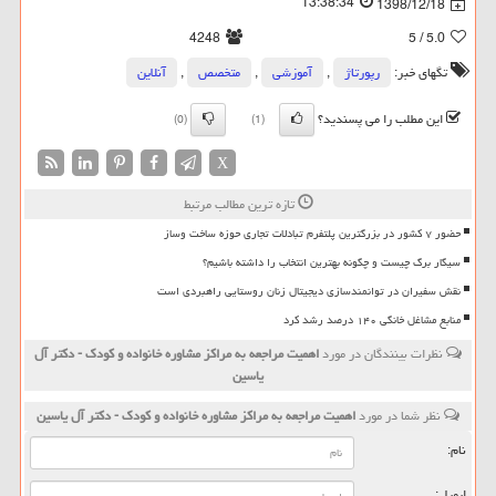
13:38:34
1398/12/18
4248
/ 5
5.0
تگهای خبر:
رپورتاژ
,
آموزشی
,
متخصص
,
آنلاین
این مطلب را می پسندید؟
(0)
(1)
X
تازه ترین مطالب مرتبط
حضور ۷ کشور در بزرگترین پلتفرم تبادلات تجاری حوزه ساخت وساز
سیگار برگ چیست و چگونه بهترین انتخاب را داشته باشیم؟
نقش سفیران در توانمندسازی دیجیتال زنان روستایی راهبردی است
منابع مشاغل خانگی ۱۴۰ درصد رشد کرد
نظرات بینندگان در مورد
اهمیت مراجعه به مراكز مشاوره خانواده و كودك - دكتر آل
یاسین
نظر شما در مورد
اهمیت مراجعه به مراكز مشاوره خانواده و كودك - دكتر آل یاسین
نام:
ایمیل: