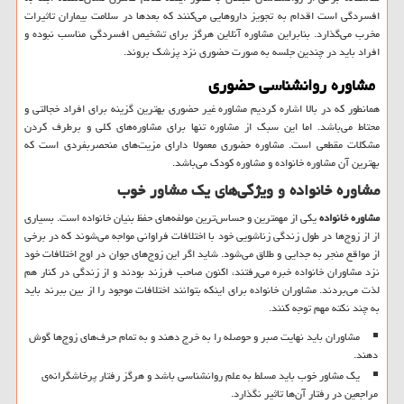
افسردگی است اقدام به تجویز داروهایی می‌کنند که بعدها در سلامت بیماران تاثیرات
مخرب می‌گذارد. بنابراین مشاوره آنلاین هرگز برای تشخیص افسردگی مناسب نبوده و
افراد باید در چندین جلسه به صورت حضوری نزد پزشک بروند.
مشاوره روانشناسی حضوری
همانطور که در بالا اشاره کردیم مشاوره غیر حضوری بهترین گزینه برای افراد خجالتی و
محتاط می‌باشد. اما این سبک از مشاوره تنها برای مشاوره‌های کلی و برطرف کردن
مشکلات مقطعی است. مشاوره حضوری معمولا دارای مزیت‌های منحصربفردی است که
بهترین آن مشاوره خانواده و مشاوره کودک می‌باشد.
مشاوره خانواده و ویژگی‌های یک مشاور خوب
مشاوره خانواده
یکی از مهمترین و حساس‌ترین مولفه‌های حفظ بنیان خانواده است. بسیاری
از از زوج‌ها در طول زندگی زناشویی خود با اختلافات فراوانی مواجه می‌شوند که در برخی
از مواقع منجر به جدایی و طلاق می‌شود. شاید اگر این زوج‌های جوان در اوج اختلافات خود
نزد مشاوران خانواده خبره می‌رفتند، اکنون صاحب فرزند بودند و از زندگی در کنار هم
لذت می‌بردند. مشاوران خانواده برای اینکه بتوانند اختلافات موجود را از بین ببرند باید
به چند نکته مهم توجه کنند.
مشاوران باید نهایت صبر و حوصله را به خرج دهند و به تمام حرف‌های زوج‌ها گوش
دهند.
یک مشاور خوب باید مسلط به علم روانشناسی باشد و هرگز رفتار پرخاشگرانه‌ی
مراجعین در رفتار آن‌ها تاثیر نگذارد.