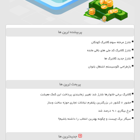
پربیننده ترین ها
شارژ مرحله سوم کالابرگ کودکان
شارژ کالابرگ کد ملی های باقی مانده
شارژ جدید کالابرگ ها
بازطراحی اکوسیستم اشتغال بانوان
پربحث ترین ها
کالابرگ برخی خانوارها شارژ شد تغییر زمانبندی پرداخت این کمک معیشت
حضور ۷ کشور در بزرگترین پلتفرم تبادلات تجاری حوزه ساخت وساز
نرخ بیکاری ۹،۱ درصد شد
سیگار برگ چیست و چگونه بهترین انتخاب را داشته باشیم؟
جدیدترین ها