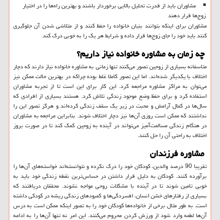
مشاوران باید از قدرت تحلیل بالایی برخوردار باشند و بهترین راه‌ها را در اختیار
زوج‌ها قرار دهند
مشاوران برای اینکه بتوانند بنیان خانواده را حفظ کنند و از متلاشی شدن آن جلوگیری
کنند باید خود را جای زوج‌ها قرار داده و شرایط هر یک را به خوبی درک کند.
چه زمان به مشاوره خانواده نیاز داریم؟
متاسفانه بسیاری از زوجین تصور می‌کنند تنها زمانی به مشاوره خانواده نیاز دارند که دچار
اختلاف با یکدیگر شده‌اند. اما این تصور کاملا غلط بوده چراکه در بهترین حالت ممکن نیز
می‌توان به مراکز مشاوره مراجعه کرد. این کار برای این است تا از تجربه مشاوران
استفاده کرد و برای حفظ وضع موجود زندگی تلاش کرد. هستند بسیاری از افرادی که
سال‌ها در کمال آرامش و محبت در زیر یک سقف زندگی کرده‌اند و هرگز تصور این را
نداشتند که ممکن است روزی آن‌ها نیز دچار اختلاف شوند. بنابراین مراجعه به مشاوران
در هنگام زندگی مسالمت‌آمیز می‌تواند در آینده به زوجین کمک کند تا در صورت بروز
اختلاف به راحتی آن را حل کنند.
مشاوره فرزندان
تقریبا 90 درصد والدین، کودکان خود را درک نکرده و نتوانسته‌اند خواسته‌های آن‌ها را
برآورده کنند. کودکان به دلیل قرار داشتن در حساس‌ترین نقطه زندگی خود باید به
خوبی تامین شوند تا در آینده با مشکلات روحی مواجه نشوند. محققان دریافتند که
بسیاری از رفتارهای خشن انسان، افسردگی‌ها و کمبودهای زندگی ریشه در کودکی داشته
است. به طور مثال برخی از خانواده‌ها کودکان خود را به تصور اینکه ممکن است به درس
آن‌ها لطمه وارد شود از ورزش کردن محروم می‌کنند. این امر نه تنها آن‌ها را به ادامه