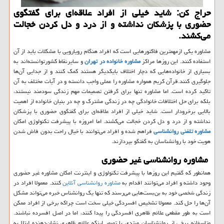
حراج كن: شاید خیلی از افراد علاقه‌ای برای گفتگوی
حضوری با پزشكان نداشته و از درد و دل كردن خجالت
می‌كشند.
مشاوره یکی ازمهمترین فاکتورهایی است که افراد هنگام رویارویی با مشکلات باید از آن
استفاده کنند. این روزها مراکز
مشاوره خانواده در تهران
و سایرنقاط کشورتوانسته‌اند به
بسیاری از خانواده‌هایی که دچار اختلاف بایکدیگر هستند کمک کنند و از جدایی آ‌ن‌‌ها
جلوگیری کنند.قرآن کریم همواره مشاوره را عملی واجب دانسته و در آیات مختلف به آن
تاکید کرده است. اما مشاوره تنها برای گرفتن تصمیمات مهم زندگی سودمند نیستند،
بلکه برای حل اختلافات خانوادگی چه در زندگی مشترک و چه در بنیان خانواده از اهمیت
بالایی برخرودار است. شاید خیلی از افراد علاقه‌ای برای گفتگوی حضوری با پزشکان
نداشته و از درد و دل کردن خجالت می‌کشند. اما امروزه با پیشرفت تکنولوژی امکان
مشاوره تلفنی روانشناسی
فراهم شده و افراد می‌توانند با خیال راحت بدون فاش شدن
هویت خود با روانشناسان به گفتگو بپردازند.
مشاوره روانشناسی غیر حضوری
همانطور که گفتیم این روزها با پیشرفت تکنولوژی و اینترنت امکان مشاوره غیر حضوری
وجود داشته و افراد می‌توانند اقدام به
مشاوره روانشناسی آنلاین
کنند. معمولا افراد در
زندگی شخصی خود به بن‌بست‌هایی می‌رسند که تنها یک روانشناس خبره می‌تواند مشکل
آن‌ها را حل کند. معمولا تشخیص افسردگی خیلی سخت است چراکه برخی از افراد ممکن
است به طور مقطعی علائم ظاهری افسردگی را پیدا کنند، اما در اصل افسرده نباشند.
متاسفانه برخی از روانشناسان مبتدی با تصور اینکه علائم ظاهری نشان‌دهنده ابتلا به