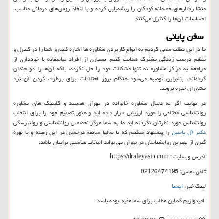
منشا رفتارهای خصمانه کودکان را ریشه‌یابی کرده و با اتخاذ روش‌های درمانی مناسب،
احساسات آن‌ها را کنترل می‌کنند.
سخن پایانی
ما در این مطلب سعی کردیم به انواع کاربردی مشاوره ‌ها اشاره کنیم و شما را در کنترل و
تنظیم درست زندگی مشترک هدایت کنیم. بسیاری از افراد متاسفانه با خودداری از
مراجعه به مراکز مشاوره نه تنها مشکلات خود را حل نکرده، بلکه آن‌ها را دو چندان
کرده‌اند. بنابراین توصیه می‌شود هنگام بروز اختلافات برای برطرف کردن آن نزد
مشاوران خبره بروید.
در نهایت اگر به دنبال مشاوره خانواده در تهران هستید و کلینیک های مشاوره
روانشناسی مختلفی را مورد ارزیابی قرار داده اید و هنوز تصمیم خود را برای انتخاب
روانشناس مورد نظرتان نگرفته اید ما به شما مرکز تخصصی روانشناسی و روانپزشکی
دکتر آل یاسین
را پیشنهاد میکنیم که با سالها سابقه درخشان در این زمینه و با بهره
گیری از بهترین روانشناسان در تهران می تواند انتخاب مناسبی برایتان باشد.
آدرس وبسایت :
https://draleyasin.com
تلفن تماس: 02126474195
لینک خبر:
ایسنا
امیدواریم که این مطلب برای شما مفید بوده باشد.