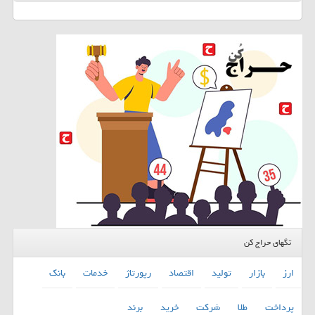
تگهای حراج کن
ارز
بازار
تولید
اقتصاد
رپورتاژ
خدمات
بانك
پرداخت
طلا
شركت
خرید
برند