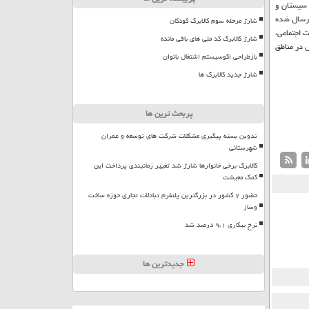
 سیستان و
ق كرد. اقلام ضروری ارسال شده
شارژ مرحله سوم کالابرگ کودکان
ت اجتماعی،
شارژ کالابرگ کد ملی های باقی مانده
 در مناطق
بازطراحی اکوسیستم اشتغال بانوان
شارژ جدید کالابرگ ها
پربحث ترین ها
تدوین بسته پیگیری مشکلات شرکت های توسعه و عمران
شهرستانی
کالابرگ برخی خانوارها شارژ شد تغییر زمانبندی پرداخت این
کمک معیشت
حضور ۷ کشور در بزرگترین پلتفرم تبادلات تجاری حوزه ساخت
وساز
نرخ بیکاری ۹،۱ درصد شد
جدیدترین ها