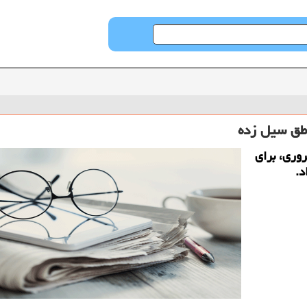
اطق سیل زده
وری، برای
د.