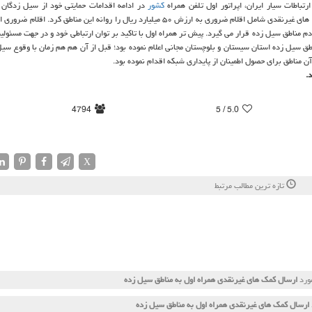
رتباطات سیار ایران، اپراتور اول تلفن همراه
كشور
در ادامه اقدامات حمایتی خود از سیل زدگان
بلوچستان و در قالب مسئولیت های اجتماعی، روز چهارشنبه ۲ بهمن ماه كمك های غیرنقدی شامل اقلام ضروری به ارزش ۵۰ میلیارد ریال را روانه این مناط
ردم مناطق سیل زده قرار می گیرد. پیش تر همراه اول با تاكید بر توان ارتباطی خود و در جهت مسئولی
طق سیل زده استان سیستان و بلوچستان مجانی اعلام نموده بود؛ قبل از آن هم هم زمان با وقوع سیل
آن مناطق برای حصول اطمینان از پایداری شبكه اقدام نموده بود.
.
4794
/ 5
5.0
X
تازه ترین مطالب مرتبط
مورد
ارسال كمك های غیرنقدی همراه اول به مناطق سیل زده
ارسال كمك های غیرنقدی همراه اول به مناطق سیل زده