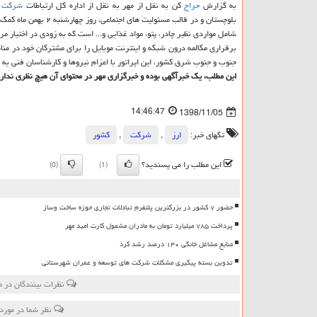
به گزارش
حراج
كن به نقل از مهر به نقل از اداره كل ارتباطات
شركت
ا
شامل مواردی نظیر چادر، پتو، مواد غذایی و... است كه به زودی در اختیار م
برقراری مكالمه درون شبكه و اینترنت موبایل را برای مشتركان خود در منا
جنوب و جنوب شرق كشور، این اپراتور با اعزام نیروها و كارشناسان فنی به 
این مطلب، یك خبرآگهی بوده و خبرگزاری مهر در محتوای آن هیچ نظری ندارد
14:46:47
1398/11/05
تگهای خبر:
ارز
,
شركت
,
كشور
این مطلب را می پسندید؟
(0)
(1)
حضور ۷ کشور در بزرگترین پلتفرم تبادلات تجاری حوزه ساخت وساز
پرداخت ۷۸۵ میلیارد تومان به مادران مشمول کارت امید مهر
منابع مشاغل خانگی ۱۴۰ درصد رشد کرد
تدوین بسته پیگیری مشکلات شرکت های توسعه و عمران شهرستانی
نظرات بینندگان در 
نظر شما در مورد