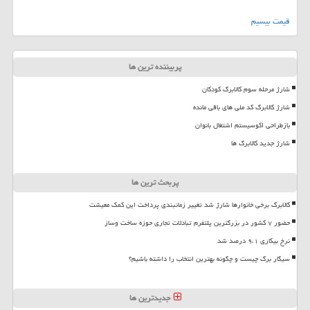
قیمت بیسیم
پربیننده ترین ها
شارژ مرحله سوم کالابرگ کودکان
شارژ کالابرگ کد ملی های باقی مانده
بازطراحی اکوسیستم اشتغال بانوان
شارژ جدید کالابرگ ها
پربحث ترین ها
کالابرگ برخی خانوارها شارژ شد تغییر زمانبندی پرداخت این کمک معیشت
حضور ۷ کشور در بزرگترین پلتفرم تبادلات تجاری حوزه ساخت وساز
نرخ بیکاری ۹،۱ درصد شد
سیگار برگ چیست و چگونه بهترین انتخاب را داشته باشیم؟
جدیدترین ها