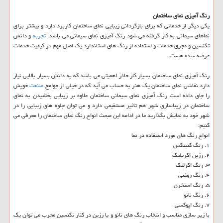
رنگ آمیزی نمای ساختمان
یكی دیگر از خدماتی كه برای بازگردانی زیبایی نمای ساختمان كاربرد دارد و بیشتر برای
نماهای سیمانی به كار گرفته می شود رنگ آمیزی نمای سیمانی می باشد.
تجربه
و دانش
تكنسین و مجری خدمات و استفاده از رنگ های استاندارد یك اصل مهم در كیفیت خدمات
عرضه شده هست.
رنگ آمیزی نمای ساختمان بسیار كار حائز اهمیتی می باشد كه به دانش بسیار بالایی نیاز
دارد نقاشی نمای ساختمان یك هنر به حساب می آید كه در خیلی از جوامع
صنعت
خویش
را جای داده است رنگ آمیزی نمای سیمانی ساختمان علاوه بر زیبایی بخشیدن به نمای
ساختمان در زیباسازی شهر هم تاثیر مستقیمی دارد و می توان جلوه های زیبایی را در
شهر خود به نمایش بگذارید ما در ادامه این مبحث انواع رنگ نمای ساختمان را معرفی می
كنیم:
انواع رنگ های مورد استفاده در نما
۱. رنگ كنیتكس
۲. رزین اكریلیك
۳. رنگ اكرلیك
۴. رنگ روغنی
۵. رنگ استخری
۶. رنگ نانو
۷. رنگ اپوكسی
با زیر سازی مناسب و انتخاب رنگ های نانو و یا رزین در كنار تكنسین مجرب می توان یك