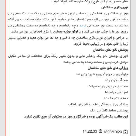
نمای بسیار زیبا را در طرح و رنگ های مختلف ایجاد نمود.
نورپردازی
ساختمان
نور در ساختمان و فضا یكی از حساس ترین بخش های معماری و یك مبحث تخصصی می
باشد به قول موریس لاپیدوس: انسان ها در مواجه با نور مانند پشه هستند. بدون آنكه
بدانند به سمت نور حمله می
برند
و چه بخواهیم و چه نخواهیم به سمت روشنایی می
رویم. نور ما را جذب خود می كند و یا
لوكوربوزیه
معماری را بازی احجام زیر نور می داند.
با طراحی و اجرای نورپردازی ساختمان چه داخلی و چه نما می توان محیط و فضایی بسیار
زیبا را خلق نمود و بر زیبایی محیط افزود.
پوشش نانو نمای ساختمان
اجرای پوشش نانو یك راهكار عالی و بدون تغییر رنگ برای محافظت از نما در مقابل
عوامل فرسایشی و صدمه زننده به نما می باشد.
ویژگی های نانو نمای ساختمان
جلوگیری از جرم گیری و شوره زدن نما
ضد آب كردن نما
ضد غبار در برخی از محصولات
افزایش دوام نما
حفظ ثبات رنگ نما
پیشگیری از سوختگی نما در مقابل نور افتاب
پوششی محافظ كاملاً بی رنگ
این مطلب، یك خبرآگهی بوده و خبرگزاری مهر در محتوای آن هیچ نظری ندارد.
14:22:33
1398/10/23