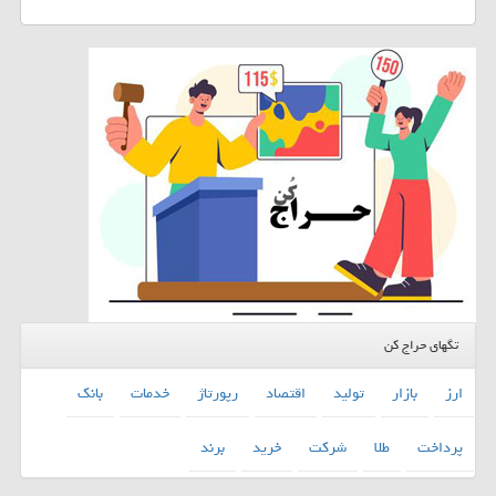
تگهای حراج کن
ارز
بازار
تولید
اقتصاد
رپورتاژ
خدمات
بانك
پرداخت
طلا
شركت
خرید
برند