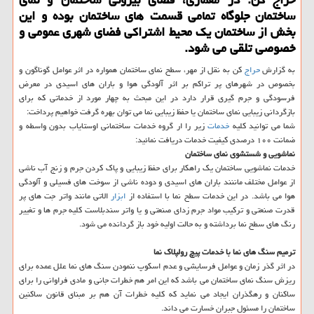
ساختمان جلوگاه تمامی قسمت های ساختمان بوده و این
بخش از ساختمان یك محیط اشتراكی فضای شهری عمومی و
خصوصی تلقی می شود.
به گزارش
حراج
كن به نقل از مهر، سطح نمای ساختمان همواره در اثر عوامل گوناگون و
بخصوص در شهرهای پر تراكم بر اثر آلودگی هوا و باران های اسیدی در معرض
فرسودگی و جرم گیری قرار دارد در این مبحث به چهار مورد از خدماتی كه برای
بازگردانی زیبایی نمای ساختمان یا حفظ زیبایی نما می توان بهره گرفت خواهیم پرداخت:
شما می توانید كلیه
خدمات
زیر را ار گروه خدمات ساختمانی اوستایاب بدون واسطه و
ضمانت ۱۰۰ درصدی كیفیت خدمات دریافت نمائید:
نماشویی و شستشوی نمای ساختمان
خدمات نماشویی ساختمان یك راهكار برای حفظ زیبایی و پاك كردن جرم و زنج آب ناشی
از عوامل مختلف ماننند باران های اسیدی و دوده ناشی از سوخت های فسیلی و آلودگی
هوا می باشد. در این خدمات سطح نما با استفاده از
ابزار
الاتی مانند واتر جت های پر
قدرت صنعتی و تركیب مواد جرم زدای صنعتی و یا واتر سندبلاست كلیه جرم ها و تغییر
رنگ های سطح نما برداشته و به حالت اولیه خود باز گردانده می شود.
ترمیم سنگ های
نما با خدمات پیچ رولپلاك نما
در اثر گذر زمان و عوامل فرسایشی و عدم اسكوپ ننمودن سنگ های نما علل عمده برای
ریزش سنگ نمای ساختمان می باشد كه این امر هم خطرات جانی و مادی فراوانی را برای
ساكنان و رهگذران ایجاد می نماید كه كلیه خطرات آن هم بر مبنای قانون ساكنین
ساختمان را مسئول جبران خسارت می داند.