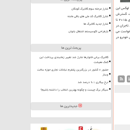
 لوكس این
شارژ مرحله سوم کالابرگ کودکان
 است، گسترش
شارژ کالابرگ کد ملی های باقی مانده
خودرو در بازار چین در سال گذشته، به ۲۸ میلیون خودرو رسید. دفتر مبارزه با انحصارطلبی اداره نظارت بر بازار چین اعلام نمود كه بین سال های ۲۰۱۵ تا
شارژ جدید کالابرگ ها
تاجران در
رخواست می
بازطراحی اکوسیستم اشتغال بانوان
ش خودرو در
پربحث ترین ها
کالابرگ برخی خانوارها شارژ شد تغییر زمانبندی پرداخت این
کمک معیشت
حضور ۷ کشور در بزرگترین پلتفرم تبادلات تجاری حوزه ساخت
وساز
نرخ بیکاری ۹،۱ درصد شد
سیگار برگ چیست و چگونه بهترین انتخاب را داشته باشیم؟
جدیدترین ها