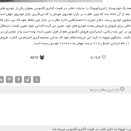
ه یك خودروساز ژاپنی(تویوتا)، را به علت تقلب در قیمت گذاری لكسوس بعنوان یكی از خودرو های
ار) جریمه كرد. این تصمیم بعد از آن اتخاذ شد كه چین نظارت بر بازار خودروی خویش را كه بزرگترین بازار خودروی جهان
 حداقل برای فروش و فروش مجدد خودرو های خود، تعیین می كرده كه این نحوه تعیین قیمت، استقلال 
ور در این بازه زمانی، استراتژی فروش لكسوس هم از قبل تعیین شده بوده است و از مشتریان د
كنند. سخنگوی تویوتا با تأیید این جریمه اعلام نمود كه به این تصمیم گیری احترام می گذارد. فرو
.
4876
/ 5
5.0
X
تازه ترین مطالب مرتبط
ورد
تویوتا به دلیل تقلب در قیمت گذاری لكسوس جریمه شد