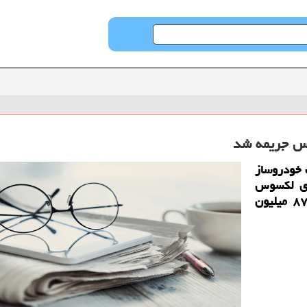
وس جریمه شد
 خودروساز
اری لكسوس
بعنوان یكی از خودرو های لوكس این برند، ۸۷.۶ میلیون