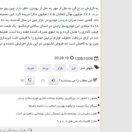
به گزارش
حراج
كن به نقل از مهر به نقل از رویترز، ناظر
بازار
چین روز جمع
برند
، ۸۷.۶ میلیون یوآن (معادل ۱۲.۵ میلیون دل
داد. گفتنی است میزان
فروش
۲۰۱۸ میلادی این خودروساز ژاپنی در استان ساحلی جیانگسو، یك قیمت
قیمت گذاری را مختل كرده و به حقوق مصرف كننده لطمه زده است. همینط
شد در ازای دریافت تخفیف، لوازم تزئینی خودرو را با قیمتی ثابت خریداری 
چین رو به كاهش است اما فروش لكسوس در این بازار افزایش داشته و در ۱۱ ماه ابتدایی امسال با ۲۱ درصد جهش به ۱۸۰۲۰۰ خودرو رسیده است
20:28:19
1398/10/08
تگهای خبر:
ارز
,
بازار
,
برند
,
خرید
این مطلب را می پسندید؟
(0)
(1)
حضور ۷ کشور در بزرگترین پلتفرم تبادلات تجاری حوزه ساخت وساز
سیگار برگ چیست و چگونه بهترین انتخاب را داشته باشیم؟
نقش سفیران در توانمندسازی دیجیتال زنان روستایی راهبردی است
شارژ کالابرگ کد ملی های ۷، ۸ و ۹
نظرات بینندگان در م