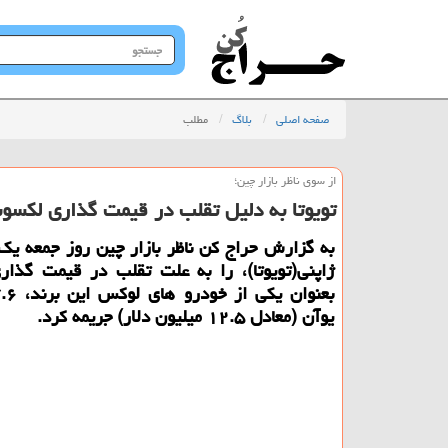
جستجو
در
سایت
صفحه اصلی
بلاگ
مطلب
از سوی ناظر بازار چین؛
تویوتا به دلیل تقلب در قیمت گذاری لكس
به گزارش حراج كن ناظر بازار چین روز جمعه یك
ژاپنی(تویوتا)، را به علت تقلب در قیمت گذ
یوآن (معادل ۱۲.۵ میلیون دلار) جریمه كرد.