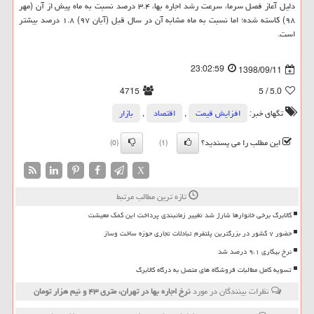
دلیل آعاز فصل سرما، سرعت رشد اجاره بها، ۳.۴ درصد نسبت به ماه پیش از آن (مهر
۹۸) كاسته شده؛ اما نسبت به ماه مشابه آن در سال قبل (آبان ۹۷) ۱.۸ درصد بیشتر
است.
23:02:59
1398/09/11
4715
/ 5
5.0
تگهای خبر:
افزایش قیمت
,
اقتصاد
,
بازار
این مطلب را می پسندید؟
(0)
(1)
X
تازه ترین مطالب مرتبط
کالابرگ برخی خانوارها شارژ شد تغییر زمانبندی پرداخت این کمک معیشت
حضور ۷ کشور در بزرگترین پلتفرم تبادلات تجاری حوزه ساخت وساز
نرخ بیکاری ۹،۱ درصد شد
تسویه کامل مطالبات فروشگاه های متصل به درگاه کالابرگ
نظرات بینندگان در مورد
نرخ اجاره بها در تهران، متری ۴۳ و نیم هزار تومان