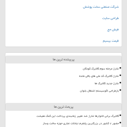
شرکت صنعتی سخت پوشش
طراحی سایت
فیش حج
قیمت بیسیم
پربیننده ترین ها
شارژ مرحله سوم کالابرگ کودکان
شارژ کالابرگ کد ملی های باقی مانده
شارژ جدید کالابرگ ها
بازطراحی اکوسیستم اشتغال بانوان
پربحث ترین ها
کالابرگ برخی خانوارها شارژ شد تغییر زمانبندی پرداخت این کمک معیشت
حضور ۷ کشور در بزرگترین پلتفرم تبادلات تجاری حوزه ساخت وساز