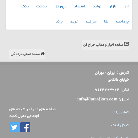
ارز
بازار
تولید
اقتصاد
رپورتاژ
خدمات
بانك
پرداخت
طلا
شركت
خرید
برند
صفحه اخبار و مطالب حراج کن
صفحه اصلی حراج کن
آدرس :
ایران - تهران
خیابان طالقانی
تلفن:
۹۱۲۴۷۰۳۷۲۲
ایمیل:
info@harajkon.com
صفحه های ما را در شبکه های
تماس با ما
اجتماعی دنبال کنید
تبادل لینک
خرید بک لینک برای سئو