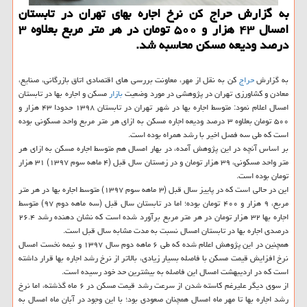
به گزارش حراج كن نرخ اجاره بهای تهران در تابستان
امسال ۴۳ هزار و ۵۰۰ تومان در هر متر مربع بعلاوه ۳
درصد ودیعه مسكن محاسبه شد.
به گزارش
حراج
كن به نقل از مهر، معاونت بررسی های اقتصادی اتاق بازرگانی، صنایع،
معادن و كشاورزی تهران در پژوهشی در مورد وضعیت
بازار
مسكن و اجاره بها در تابستان
امسال اعلام نمود: متوسط اجاره بها در شهر تهران در تابستان ۱۳۹۸ حدودا ۴۳ هزار و
۵۰۰ تومان بعلاوه ۳ درصد ودیعه اجاره مسكن به ازای هر متر مربع واحد مسكونی بوده
است كه طی سه فصل اخیر با رشد همراه بوده است.
بر اساس آنچه در این پژوهش آمده، در بهار امسال هم متوسط اجاره مسكن به ازای هر
متر واحد مسكونی، ۳۹ هزار تومان و در زمستان سال قبل (۴ ماهه سوم ۱۳۹۷) ۳۱ هزار
تومان بوده است.
این در حالی است كه در پاییز سال قبل (۳ ماهه سوم ۱۳۹۷) متوسط اجاره بها در هر متر
مربع، ۹ هزار و ۴۰۰ تومان بوده؛ اما در تابستان سال قبل (سه ماهه دوم ۹۷) متوسط
اجاره بها ۳۲ هزار تومان در هر متر مربع برآورد شده است كه نشان دهنده رشد ۲۶.۴
درصدی اجاره بها در تابستان امسال نسبت به مدت مشابه سال قبل است.
همچنین در این پژوهش اعلام شده كه طی ۶ ماهه دوم سال ۱۳۹۷ و نیمه نخست امسال
نرخ افزایش قیمت مسكن با فاصله بسیار زیادی، بالاتر از نرخ رشد اجاره بها قرار داشته
است كه در اردیبهشت امسال این فاصله به بیشترین حد خود رسیده است.
از سوی دیگر علیرغم كاسته شدن از سرعت رشد قیمت مسكن در ۶ ماه گذشته، اما نرخ
رشد اجاره بها تا مهر ماه امسال همچنان صعودی بود؛ با این وجود در آبان ماه امسال به