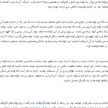
 لوله ها می توان به: لوله پلی اتیلن، کاروگیت و همچنین پلیکا اشاره کرد. شرکت آبراه پایپ اقدام به ا
اهد بود. در ادامه توضیحات کامل تری ارائه نموده ایم:
ست که این لوله ها در انواع مدل ها و اندازه های مختلف عرضه شده اند که هر یک از اندازه های آن
ننده لوله پلی اتیلن می باشد که توانسته رضایت تمامی مصرف کنندگان را به خود جلب نماید. لوله ه
ه 3 نوع دسته بندی می شوند و رنگ تمامی آنها سیاه می باشد. بر روی برخی از این لوله ها شاهد نوار آبی و در برخی رنگ قهوه ا
وله گاز و با نوار قهوه ای به عنوان لوله های فاضلاب بکار گرفته می شوند. لوله هایی که در شرکت آبراه
ف می توانید از آن استفاده نمایید. این لوله ها برای مصارف خانگی و همچنین مصارف صنعتی استفاده 
را حفظ خواهند کرد.
ه ویژه ای داشته باشید و شرکت آبراه پایپ به منظور جلب رضایت مشتریان اقدام به ارائه لوله پلی
 مواد انتخاب می شوند، شاهد مقاومت بالایی در این لوله ها هستیم. توجه داشته باشید که لوله های پل
م می باشد می توانید به مدت طولانی تری از آن استفاده نمایید. لازم به ذکر است که لوله پلی اتیلن
کنید که نیاز به خم کردن لوله دارید. شرکت آبراه پایپ به منظور اتصال درست لوله های پلی اتیلن
 اقلام، لوله ها را به یکدیگر متصل نمایید.
تخاب و خرید تاثیرگذار خواهد بود. در رابطه با
قیمت لوله کاروگیت
باید گفت: برای لوله های کاروگیت
تلف عرضه شده اند. لوله های کاروگیت به عنوان لوله پلی اتیلن دوجداره شناخته می شود و به همین د