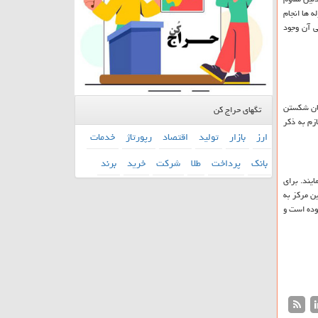
ه ها انجام
ی آن وجود
مکان شکستن
تگهای حراج کن
زم به ذکر
ارز
بازار
تولید
اقتصاد
رپورتاژ
خدمات
بانك
پرداخت
طلا
شركت
خرید
برند
ایند. برای
شید که لوله های این مرکز به
وده است و