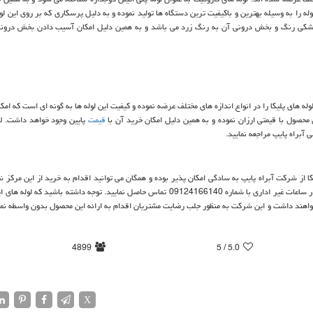
 لوله را به وسیله بهترین و باکیفیت ترین دستگاه ها تولید نموده و به دلیل پرسکاری که بر روی این لول
ها مشکی رنگ و بخش درونی آن به رنگ زرد می باشد و به همین دلیل امکان آسیب دادن بخش درون
 لوله های پلیکا را در انواع اندازه های مختلف عرضه نموده و کیفیت این لوله ها به گونه ای است که ا
ن محصول با قیمتی ارزان نموده و به همین دلیل امکان خرید آن با
قیمت
پایین وجود خواهد داشت. لا
براه پایپ مراجعه نمایید.
کا از شرکت آبراه پایپ به سادگی امکان پذیر بوده و همگان می توانید اقدام به خرید از این مرکز نم
خرید این لوله ها می توانید در ساعات اداری با شماره 02166623391 و در ساعات غیر اداری با شماره 09124166140 تماس حاصل نمایید. توجه داشته با
خواهند داشت و این شرکت به منظور جلب رضایت مشتریان اقدام به ارائه این محصول بدون واسطه نم
4899
/ 5
5.0
X