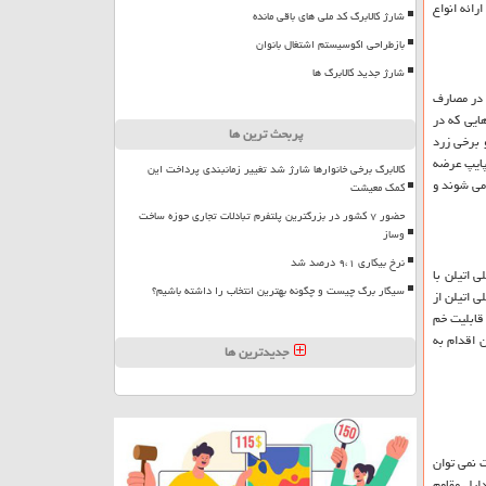
رائه انواع
شارژ کالابرگ کد ملی های باقی مانده
بازطراحی اکوسیستم اشتغال بانوان
شارژ جدید کالابرگ ها
 در مصارف
ایی که در
پربحث ترین ها
ی و برخی زرد
 پایپ عرضه
کالابرگ برخی خانوارها شارژ شد تغییر زمانبندی پرداخت این
می شوند و
کمک معیشت
حضور ۷ کشور در بزرگترین پلتفرم تبادلات تجاری حوزه ساخت
وساز
نرخ بیکاری ۹،۱ درصد شد
 اتیلن با
سیگار برگ چیست و چگونه بهترین انتخاب را داشته باشیم؟
ی اتیلن از
 قابلیت خم
 اقدام به
جدیدترین ها
 نمی توان
لیل مقاوم