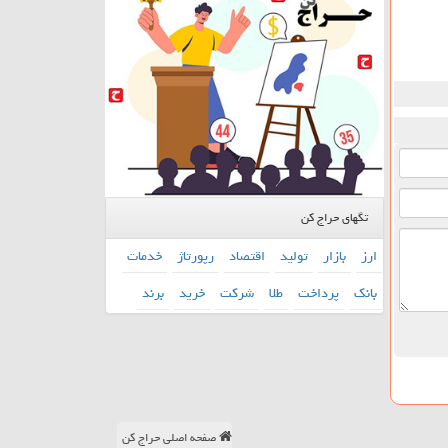
تگهای حراج کن
ارز
بازار
تولید
اقتصاد
رپورتاژ
خدمات
بانك
پرداخت
طلا
شركت
خرید
برند
صفحه اصلی حراج کن