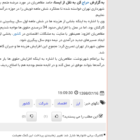
به گزارش
حراج
كن به نقل از ایسنا،
حامد مظاهریان در مورد عرضه متمم بودجه سال 98 شهرداری تهران به شورای شهر، اظهار نمود: از
نماییم.
كاركنان بود، اما در عمل با افزایش حدود 34 درصدی حقوق ها مواجه شدیم و بخشی از افزایش هزینه ها مربوط به این بخش بوده است.
مظاهریان افزود: همینطور با عنایت به مشكلات اقتصادی در
كشور
، بخشی از
ایجاد مسیرهای جدید درآمدی در نیمه دوم سال پیگیری شود.
شد.
درآمدها بتواند موفق تر عمل كند و در لایحه متمم بودجه هم با اصلاح ردیف
15:09:30
1398/07/16
تگهای خبر:
ارز
,
اقتصاد
,
شركت
,
كشور
این مطلب را می پسندید؟
(0)
(1)
کالابرگ برخی خانوارها شارژ شد تغییر زمانبندی پرداخت این کمک معیشت