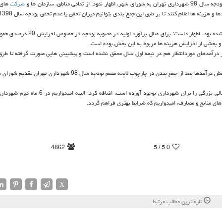
 تمامی مناطق، سازمان ها و
شركت
های 
وی با اشاره به اینكه بخشی از هزینه ها در شش ماهه اول سال پیشبینی نشده بود، اظهار داشت: ب
 درآمدهای موردانتظار هم در نیمه اول سال محقق نشده است و پیشبینی هایی صورت گرفته تا طرق 
معاون شهردار تهران تصریح كرد: مجموع این افزایش هزینه ها و جبران كاهش درآمدها بعد از جمع بندی در چارچوب لایحه متمم بودجه س
بنا براعلام شهرنوشت، مظاهریان با اشاره به اینكه افزایش حقوق ها بار مالی بزرگی را برای شهرداری بوجود آو
 های منابع و مصارف، امیدواریم كه شرایط بهتری فراهم گردد.
4862
/ 5
5.0
X
تازه ترین مطالب مرتبط