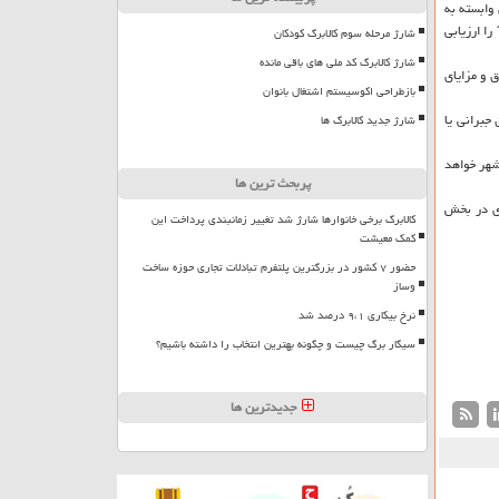
وابسته به
شهرداری تهران خواسته شده تا عملكرد شش ماهه خویش را در حوزه درآمدها و هزینه ها اعلام كنند تا بر طبق این جمع بندی بتوانیم میزان تحقق یا عدم تحقق بودجه سال 1398 را ارزیابی
شارژ مرحله سوم کالابرگ کودکان
شارژ کالابرگ کد ملی های باقی مانده
رای مثال برآورد اولیه در مصوبه بودجه در خصوص افزایش 20 درصدی حقوق و مزایای
بازطراحی اکوسیستم اشتغال بانوان
جبرانی یا
شارژ جدید کالابرگ ها
ال 98 شهرداری تهران تقدیم شورای شهر خواهد
پربحث ترین ها
رده است، اضافه كرد: البته امیدواریم در 6 ماه دوم شهرداری در بخش
کالابرگ برخی خانوارها شارژ شد تغییر زمانبندی پرداخت این
کمک معیشت
حضور ۷ کشور در بزرگترین پلتفرم تبادلات تجاری حوزه ساخت
وساز
نرخ بیکاری ۹،۱ درصد شد
سیگار برگ چیست و چگونه بهترین انتخاب را داشته باشیم؟
جدیدترین ها