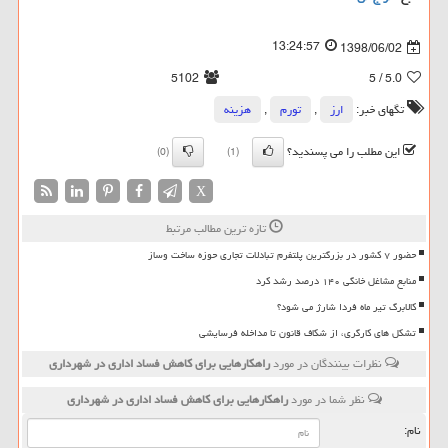
13:24:57
1398/06/02
5102
/ 5
5.0
تگهای خبر:
ارز
,
تورم
,
هزینه
این مطلب را می پسندید؟
(0)
(1)
X
تازه ترین مطالب مرتبط
حضور ۷ کشور در بزرگترین پلتفرم تبادلات تجاری حوزه ساخت وساز
منابع مشاغل خانگی ۱۴۰ درصد رشد کرد
کالابرگ تیر ماه فردا شارژ می شود؟
تشکل های کارگری، از شکاف قانون تا مداخله فرسایشی
نظرات بینندگان در مورد
راهكارهایی برای كاهش فساد اداری در شهرداری
نظر شما در مورد
راهكارهایی برای كاهش فساد اداری در شهرداری
نام: