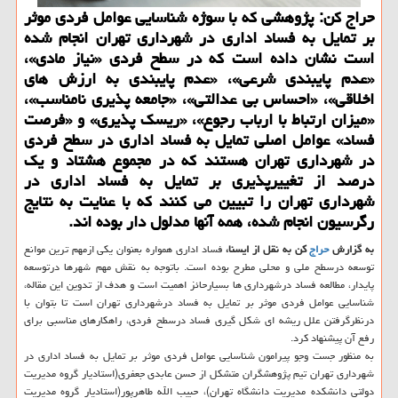
حراج كن: پژوهشی كه با سوژه شناسایی عوامل فردی موثر
بر تمایل به فساد اداری در شهرداری تهران انجام شده
است نشان داده است كه در سطح فردی «نیاز مادی»،
«عدم پایبندی شرعی»، «عدم پایبندی به ارزش های
اخلاقی»، «احساس بی عدالتی»، «جامعه پذیری نامناسب»،
«میزان ارتباط با ارباب رجوع»، «ریسك پذیری» و «فرصت
فساد» عوامل اصلی تمایل به فساد اداری در سطح فردی
در شهرداری تهران هستند كه در مجموع هشتاد و یك
درصد از تغییرپذیری بر تمایل به فساد اداری در
شهرداری تهران را تبیین می كنند كه با عنایت به نتایج
رگرسیون انجام شده، همه آنها مدلول دار بوده اند.
به گزارش
حراج
كن به نقل از ایسنا،
فساد اداری همواره بعنوان یكی ازمهم ترین موانع
توسعه درسطح ملی و محلی مطرح بوده است. باتوجه به نقش مهم شهرها درتوسعه
پایدار، مطالعه فساد درشهرداری ها بسیارحائز اهمیت است و هدف از تدوین این مقاله،
شناسایی عوامل فردی موثر بر تمایل به فساد درشهرداری تهران است تا بتوان با
درنظرگرفتن علل ریشه ای شكل گیری فساد درسطح فردی، راهكارهای مناسبی برای
رفع آن پیشنهاد كرد.
به منظور جست وجو پیرامون شناسایی عوامل فردی موثر بر تمایل به فساد اداری در
شهرداری تهران تیم پژوهشگران متشكل از حسن عابدی جعفری(استادیار گروه مدیریت
دولتی دانشكده مدیریت دانشگاه تهران)، حبیب الله طاهرپور(استادیار گروه مدیریت