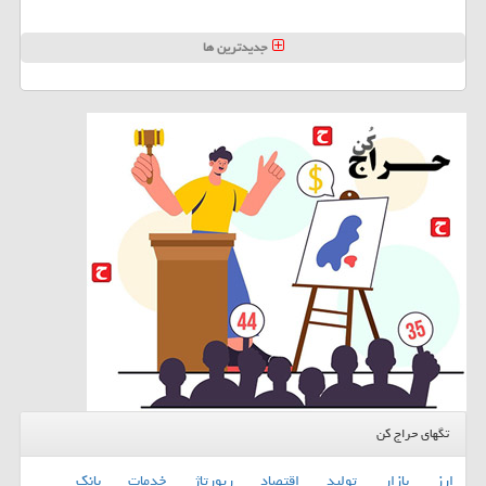
جدیدترین ها
تگهای حراج کن
ارز
بازار
تولید
اقتصاد
رپورتاژ
خدمات
بانك