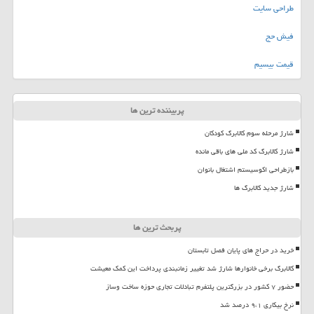
طراحی سایت
فیش حج
قیمت بیسیم
پربیننده ترین ها
شارژ مرحله سوم کالابرگ کودکان
شارژ کالابرگ کد ملی های باقی مانده
بازطراحی اکوسیستم اشتغال بانوان
شارژ جدید کالابرگ ها
پربحث ترین ها
خرید در حراج های پایان فصل تابستان
کالابرگ برخی خانوارها شارژ شد تغییر زمانبندی پرداخت این کمک معیشت
حضور ۷ کشور در بزرگترین پلتفرم تبادلات تجاری حوزه ساخت وساز
نرخ بیکاری ۹،۱ درصد شد