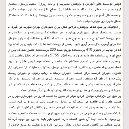
دولتی موسسه عالی آموزش و پژوهش مدیریت و برنامه ریزی)، سعید زرندی(استادیار
گروه مدیریت دولتی داانشگاه علامه طباطبایی)، فتاح آقازاده (دانش آموخته دكتری
موسسه عالی آموزش و پژوهش مدیریت و برنامه ریزی) پژوهشی را با عنایت به ساختار
مناطق شهرداری تهران انجام دادند.
از آنجائیكه بر طبق هدف پژوهش، طراحی مدل برای شهرداری تهران صورت می گیرد، با
عنایت به ساختار مناطق شهرداری تهران در هر منطقه 12 پرسشنامه و در سازمان ها
شش پرسشنامه توزیع شد. در مجموع مقرر شد تعداد 410 پرسشنامه (مدیران سازمان
ها) برای آزمون مدل جمع آوری شود. بعضی از پرسشنامه ها با دقت پایینی پر شده بود
كه در نهایت از مجموع 410 پرسشنامه توزیع شده 230 پرسشنامه حاصل شد كه پس از
جمع آوری پرسشنامه ها، داده ها وارد نرم افزار SPSS و آماده اجرای تحلیل عاملی شد.
برمبنای یافته های این تحقیق همانطور كه مشخص است، مهم ترین عامل در بروز
فساد«میزان احساس بی عدالتی» است و سایر عوامل به ترتیب عبارتند از: «میزان نیاز
مادی»، «میزان فرصت برای فساد»، «میزان ارتباط با ارباب رجوع» و «میزان ریسك
پذیری» و آن طور كه مشخص است «میزان پایبندی شرعی»، «میزان پایبندی به ارزش
های اخلاق» و «جامعه پذیری ضد فساد» تأثیر منفی بر تمایل به فساد دارند كه در این
میان تأثیر «میزان پایبندی به ارزش های اخلاقی» از دو عامل دیگر بیشتر است.
بر طبق این پژوهش، عوامل فردی موثر در تمایل به فساد اداری در شهرداری تهران در
هشت عامل فوق خلاصه می شود كه بر تمایل به فساد تأثیر دارند و بر این اساس
پیشنهاد می شود مجریان نسبت به تقویت باورهای مذهبی و اخلاقی كاركنان تلاش كنند،
بااینكه میزان پایبندی شرعی در بین كارمندان شهرداری عدد به نسبت مناسبی است با
این وجود، تا حالت ایده آل هنوز فاصله دارد. همین طور باید به این نیز توجه كرد كه
رعایت عدالت در كاهش فساد اداری، نقش بسزایی دارد و با عنایت به نتایج حاصل از