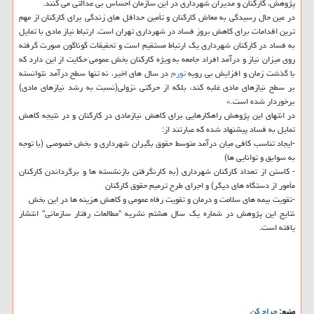
پژوهش، كاركنان و مدیران شهرداری در این سازمان احساس بی عدالتی می كنند.
در عین حال رسیدگی به معاش كاركنان و تأمین حداقل های زندگی برای كاركنان از مهم
ترین اقدامات برای كاهش بروز فساد در شهرداری تهران است. ارتباط نیاز مادی با تمایل
به فساد در كاركنان شهرداری یك ارتباط مستقیم است و تحقیقات گوناگون صورت گرفته
روی میزان نیاز و درآمد افراد جامعه به ویژه كاركنان بخش عمومی حكایت از این دارد كه
با گذشت زمان و افزایش بی رویه
تورم
در سال های اخیر، نه تنها سطح درآمد نتوانسته
بر سطح نیازهای مادی غلبه كند، بلكه از حركتی نزولی(نسبت به رشد نیازهای مادی)
برخوردار شده است.»
در انتهای این پژوهش راهكارهایی برای كاهش نیازمادی در كاركنان و در نتیجه كاهش
تمایل به فساد پیشنهاد شده كه عبارتند از:
-ایجاد تناسب كافی میان درآمد متوسط حقوق بگیران شهرداری و بخش خصوصی (با توجه
به سوابق و توانایی ها)
- كاستن از تعداد كاركنان شهرداری (به كارنگرفتن بازنشسته ها و برگرداندن كاركنان
مأمور از دستگاه های دیگر) و اجرای طرح ترمیم حقوق كاركنان
-تقویت بیمه های سلامت و درمان و تقویت رفاه عمومی و كاهش هزینه ها در این بخش
نتایج این پژوهش در شماره یك سال هشتم نشریه "مطالعات رفتار سازمانی" انتشار
یافته است.
منبع:
حراج كن