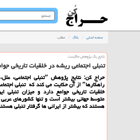
جستجو
در
سایت
صفحه اصلی
بلاگ
مطلب
نتایج یك پژوهش حاكیست
تنبلی اجتماعی ریشه در خلقیات تاریخی جوام
حراج كن: نتایج پژوهش ˮتنبلی اجتماع
راهكارهاˮ از آن حكایت می كند كه تنبلی اجتم
خلقیات تاریخی جوامع دارد و میزان تنبلی ایر
متوسط جهانی بیشتر است و تنها كشورهای عربی و
هستند كه بیشتر از ایرانی ها گرفتار تنبلی هستند