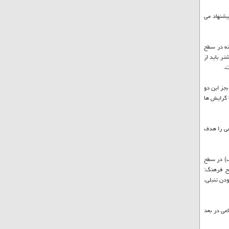
یشنهاد می
 نیز شناخت علل موثر بر تنبلی آنها و نیز نگرش آنها به تنبلی، از روش پیمایش استفاده شده است و برای آن از 1238 نمونه در سطح
تر باید از
ت.
بجز این دو
ا گرایش ها
اعی را هدف
ف) در سطح
طح فرهنگ:
ودن تنبلی،
عی در بعد