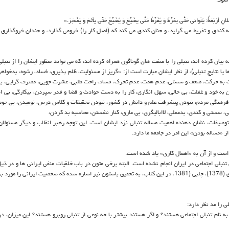
تَوانی حَتّی یُفرِّطَ وَ یُفَرِّطُ حَتّی یُضَیِّعَ وَ یُضَیِّعُ حَتّی یَأثمَ وَ یَضْجَرَ.»
ه كندی و تفریط می ‏گراید، و چنان كندی می كند كه (اصل كار را) فرومی‏ گذارد، و چندان فروگذاری 
بیان كرده اند، تنبلی را با صفت های گوناگون همراه كرده اند، كه می تواند منظور ایشان را از تنبلی
ا یا نتایج تنبلی)، از نظر ایشان عبارت است از: «گریز از مسئولیت، ظلم پذیری، فساد، رشوه، بدخواه
نسبت به حركت، ضعف و سستی، عدم همت، عدم تحرك، فساد، راحت طلبی، عشرت جویی، مصرف گرایی، بی
به خود و غفلت، بی حالی، سهل انگاری، كار را به دست حوادث و قضا و قدر سپردن، بیكارگی، بی اه
 و فرهنگی مردم، نبودن پیشرفت علم و دانش در كشور، نبودن تحقیقات و كلاس درس، نومیدی، بی حو
 سستی و كندی، بدعملی، لاابالیگری، بی عاری، كنار نشستن، محاسبه بد كردن،
وصیفات، نشان دهنده اهمیت مساله تنبلی نزد ایشان است. این توجه رهبر انقلاب و دیگر مسئولا
«مساله بودن» این امر در جامعه ما دارد.
است و از آن به «اهمال كاری» یاد شده است.
 تنبلی اجتماعی در ایران انجام نشده است. البته برخی متون در باب خلقیات منفی ایرانی ها و در ذی
اجتماعی موجود است، مانند جمالزاده (1345)، سوداگر (1357)، قاضی مرادی (1378)، چلبی (1381، در این كتاب، به تحقیق باستون نیز اشاره شده كه شخصیت ایران
 را مد نظر دارد:
به نام تنبلی اجتماعی هستند؟ و اگر هستند بیشتر با چه نوعی از تنبلی روبرو هستند؟ این میزان، در