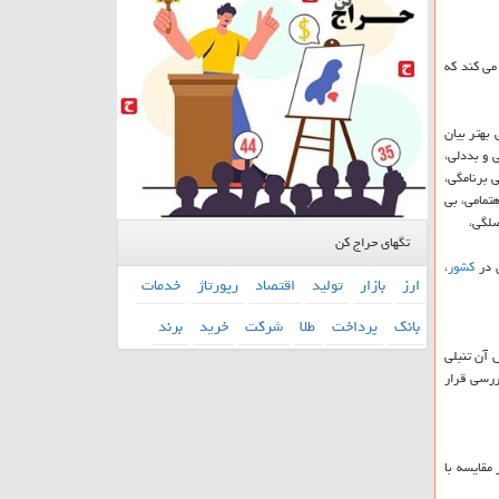
می ‏كند كه
 بهتر بیان
ی و بددلی،
 برنامگی،
تمامی، بی
صلگی،
تگهای حراج کن
ن در
كشور
،
ارز
بازار
تولید
اقتصاد
رپورتاژ
خدمات
بانك
پرداخت
طلا
شركت
خرید
برند
ل آن تنبلی
ی را مورد بررسی قرار
 مقایسه با