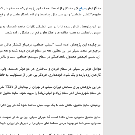
به گزارش
حراج
كن به نقل از ایسنا
، هدف این پژوهش كه به سفارش كمیسی
مفهوم "تنبلی اجتماعی" و بررسی علل، پیامدها و ارائه راهكار علمی برای ر
در این پژوهش تلاش شده تا با بررسی تطبیقی نظرات جامعه شناسان و روان
سپس با عنایت به همین مؤلفه ها راهكارهای رفع این مشكل ارائه شود.
در چكیده این پژوهش آمده است: "تنبلی اجتماعی، برمبنای كنشگر عاقل مند
ترجیح می دهد. تنبلی در این تحقیق، هم در سطح فردی دیده شده و هم در 
آن، تنبلی اجتماعی محصول ناهماهنگی در سطح سیستم اجتماعی است و تلاش ا
عوامل موثر بر تنبلی در سطح فردی و ساختاری هر دو موثر هستند، ولی عو
كارهای زودبازده و یك شبه، خودمداری، فردگرایی، فرار از مسئولیت به خا
در سطح شهروندان (در سطح زیاد و خیلی زیاد) را تایید نمود. نتایج تحلیل چ
برمبنای نتایج تحقیق، تلاش شد تا یك تیپ تنبل ساخته شود كه در بین افراد 
نتایج تحقیق تطبیقی نشان داده است كه میزان تنبلی ایرانی ها از متوسط ج
محتوای سفرنامه هو وجود برخی نشانه های تنبلی را از دیرباز در ایران تایید 
در انتهای تحقیق نیز تلاش شد تا راهكاری فردی و اجتماعی برای تنبلی ارائه