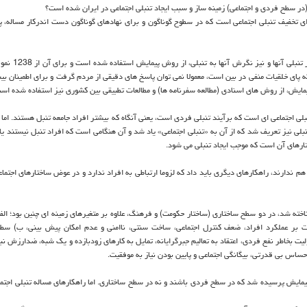
ر سطح فردی و اجتماعی) زمینه ساز و سبب ایجاد تنبلی اجتماعی در ایران شده است؟
تخفیف تنبلی اجتماعی است كه در سطوح گوناگون و برای نهادهای گوناگون دست اندركار مساله، پ
در تحقیق حاضر برای فهم میزان تنبلی ایرانی ها و
ه پای خلقیات منفی در بین است، معمولا نمی توان پاسخ های دقیقی از مردم گرفت و برای اطمینان بیش
پیمایش، از روش های اسنادی (مطالعه سفرنامه ها) و مطالعات تطبیقی بین كشوری نیز استفاده شده اس
ی اجتماعی ای است كه برآیند تنبلی فردی است، یعنی آنگاه كه بیشتر افراد جامعه تنبل هستند. اما 
نبلی نیز تعریف شد كه از آن به «تنبلی اجتماعی» یاد شد و آن هنگامی است كه افراد تنبل نیستند ی
ارهای آن است كه موجب ایجاد تنبلی می شود.
ی هم ندارند، راهكارهای دیگری باید داد كه لزوما ارتباطی به افراد ندارد و در عوض ساختارهای اجتم
ناخته شد، در دو سطح ساختاری (ساختار حكومت) و فرهنگ، علاوه بر متغیرهای زمینه ای چنین بود؛ ال
رت بر عملكرد افراد، ضعف كنترل اجتماعی، ساخت سنتی، ناامنی و عدم امكان پیش بینی، ب) س
یت بخاطر نفع فردی، اعتقاد به تعالیم جبرگرایانه، تمایل به كارهای زودبازده و یك شبه، ضدارزش نب
حساس بی قدرتی، بیگانگی اجتماعی و پایین بودن نیاز به موفقیت.
یمایش پرسیده شد كه در سطح فردی باشند و نه در سطح ساختاری. اما راهكارهای مساله تنبلی اجتما