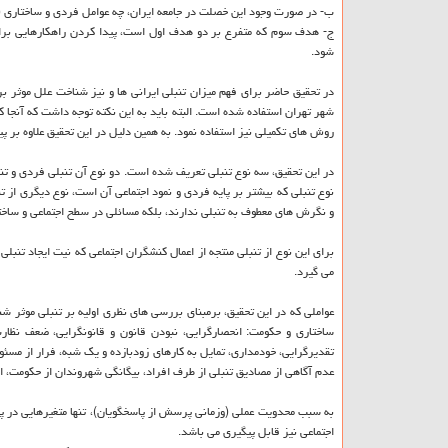
ب- در صورت وجود این خصلت در جامعه ایران، چه عوامل فردی و ساختاری (د
ج- هدف سوم كه متفرع بر دو هدف اول است، پیدا كردن راهكارهایی برای 
شود.
شهر تهران استفاده شده است. البته باید به این نكته توجه داشت كه آنجا ك
روش های تكمیلی نیز استفاده نمود. به همین دلیل در این تحقیق علاوه بر 
در این تحقیق، سه نوع تنبلی تعریف شده است. دو نوع آن تنبلی فردی و تنبل
نوع تنبلی كه بیشتر بر پایه فردی و نمود اجتماعی آن است، نوع دیگری از ت
و نگرش های معطوف به تنبلی ندارند، بلكه مسائلی در سطح اجتماعی و ساخت
برای این نوع از تنبلی منتجه از اعمال كنشگران اجتماعی كه نیت ایجاد تنبل
می گیرد.
عواملی كه در این تحقیق، برمبنای بررسی های نظری اولیه بر تنبلی موثر ش
ساختاری و حكومت: انحصارگرایی، نبودن قانون و قانونگرایی، ضعف نظا
تقدیرگرایی، خودمداری، تمایل به كارهای زودبازده و یك شبه، فرار از مسئول
عدم آگاهی از مصادیق تنبلی از طرف افراد، بیگانگی شهروندان از حكومت، ا
به سبب محدویت عملی (وزمانی پرسش از پاسخگویان)، تنها متغیرهایی در پ
اجتماعی نیز قابل پیگیری می باشد.