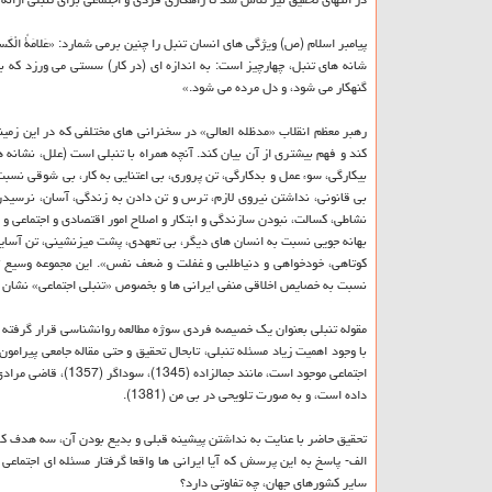
پیامبر اسلام (ص) ویژگی‏ های انسان تنبل را چنین برمی ‏شمارد: «عَلامَةُ الْكَسلانِ اَرْبَعَةٌ: یَ
شانه های تنبل، چهارچیز است: به اندازه ‏ای (در كار) سستی می‏ ورزد كه ب
گنه‏كار می شود، و دل مرده می شود.»
رهبر معظم انقلاب «مدظله العالی» در سخنرانی های مختلفی كه در این زمینه 
كند و فهم بیشتری از آن بیان كند. آنچه همراه با تنبلی است (علل، نشانه ه
بیكارگی، سوء عمل و بدكارگی، تن پروری، بی اعتنایی به كار، بی شوقی 
بی قانونی، نداشتن نیروی لازم، ترس و تن دادن به زندگی، آسان، نرسیدن 
نشاطی، كسالت، نبودن سازندگی و ابتكار و اصلاح امور اقتصادی و اجتماعی
بهانه جویی نسبت به انسان های دیگر، بی تعهدی، پشت میزنشینی، تن آسایی،
كوتاهی، خودخواهی و دنیاطلبی و غفلت و ضعف نفس». این مجموعه وسیع ت
نسبت به خصایص اخلاقی منفی ایرانی ها و بخصوص «تنبلی اجتماعی» نشان از 
مقوله تنبلی بعنوان یك خصیصه فردی سوژه مطالعه روانشناسی قرار گرفته 
با وجود اهمیت زیاد مسئله تنبلی، تابحال تحقیق و حتی مقاله جامعی پیرامون
داده است، و به صورت تلویحی در بی من (1381).
تحقیق حاضر با عنایت به نداشتن پیشینه قبلی و بدیع بودن آن، سه هدف كلی
الف- پاسخ به این پرسش كه آیا ایرانی ها واقعا گرفتار مسئله ای اجتماعی 
سایر كشورهای جهان، چه تفاوتی دارد؟