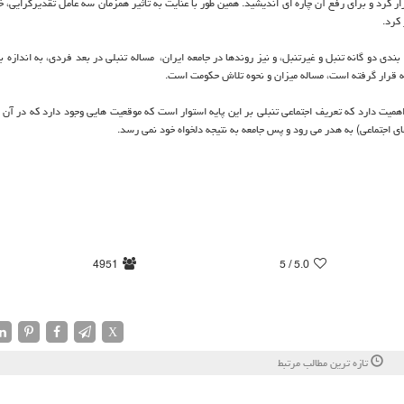
ار كرد و برای رفع آن چاره ای اندیشید. همین طور با عنایت به تاثیر همزمان سه عامل تقدیرگرایی‏، 
كرد.
 بندی دو گانه تنبل و غیرتنبل، و نیز روندها در جامعه ایران، ‏ مساله تنبلی در بعد فردی، به اندازه ب
جه قرار گرفته است، مساله میزان و نحوه تلاش حكومت است.
اهمیت دارد كه تعریف اجتماعی تنبلی بر این پایه استوار است كه موقعیت هایی وجود دارد كه در آن 
 اجتماعی) به هدر می رود و پس جامعه به نتیجه دلخواه خود نمی رسد.
4951
/ 5
5.0
X
تازه ترین مطالب مرتبط