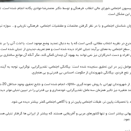
ون اجتماعی شورای عالی انقلاب فرهنگی و توسط دكتر محمدرضا جوادی یگانه انجام شده است، ت
فع این مشكل است.
 شناسان اجتماعی و با در نظر گرفتن مختصات و مقتضیات اجتماعی، فرهنگی، تاریخی و... سوژه تب
رج در نظریه انتخاب عقلانی، كسی است كه یا به دنبال تمدید وضع موجود است، یا لذت آنی را بر نف
سطح اجتماعی به معنای برآیند تنبلی افراد دیده شده است و هم تعریف جدیدی از تنبلی شده است ك
فراد و دست اندركاران نیز نمی تواند به بهبود آن چندان كمكی كند، مگر آنكه آن موانع ساختاری ب
امل زیر در این تحقیق سنجیده شده است: بیگانگی اجتماعی، تقدیرگرایی، نوگرایی، توجه به آینده،
طر نفع فردی، بیگانگی شهروندان از حكومت، احساس بی قدرتی و بی هنجاری.
در این پژوهش برای سنجش م
ند متغیره نیز تاثیر همزمان سه عامل تقدیرگرایی، خودمداری و بی قدرتی را در تبیین تنبلی موثر دید
با تحصیلات پایین تر، طبقات اجتماعی پایین تر و با آگاهی اجتماعی كمتر بیشتر دیده می شود.
هانی بیشتر است و تنها كشورهای عربی و آفریقایی هستند كه بیشتر از ایرانی ها گرفتار تنبلی هست
نمود.
 شود.