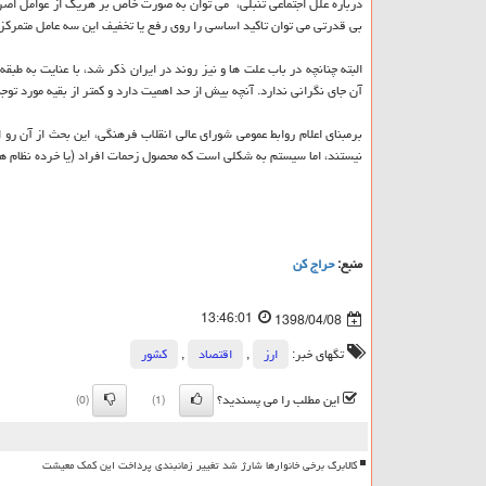
درباره علل اجتماعی تنبلی‏‏، ‏ می توان به صورت خاص بر هریك از عوامل اصر
بی قدرتی می توان تاكید اساسی را روی رفع یا تخفیف این سه عامل متمركز 
البته چنانچه در باب علت ها و نیز روند در ایران ذكر شد‏، با عنایت به طبقه
آن جای نگرانی ندارد. آنچه بیش از حد اهمیت دارد و كمتر از بقیه مورد تو
برمبنای اعلام روابط عمومی شورای عالی انقلاب فرهنگی، این بحث از آن رو 
نیستند، اما سیستم به شكلی است كه محصول زحمات افراد (یا خرده نظام های
منبع:
حراج كن
13:46:01
1398/04/08
تگهای خبر:
ارز
,
اقتصاد
,
كشور
این مطلب را می پسندید؟
(0)
(1)
کالابرگ برخی خانوارها شارژ شد تغییر زمانبندی پرداخت این کمک معیشت